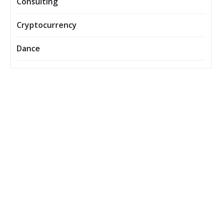
Consulting
Cryptocurrency
Dance