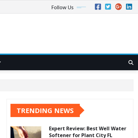
Follow Us
TRENDING NEWS
Expert Review: Best Well Water
Softener for Plant City FL