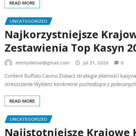
READ MORE
UNCATEGORIZED
Najkorzystniejsze Krajo
Zestawienia Top Kasyn 2
emmydenial@gmail.com
Jul 31, 2026
0
Content Buffalo Casino Zobacz strategie płatności kasy
streszczenie Wybierz konkretne pochodzące z polecanyc
READ MORE
UNCATEGORIZED
Najistotniejsze Krajowe 