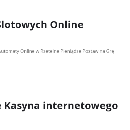
Slotowych Online
Automaty Online w Rzetelne Pieniądze Postaw na Grę
e Kasyna internetowego