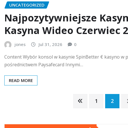
UNCATEGORIZED
Najpozytywniejsze Kasy
Kasyna Wideo Czerwiec 
jones
Jul 31, 2026
0
Content Wybór konsol w kasynie SpinBetter € kasyno w 
pośrednictwem Paysafecard Innymi…
READ MORE
Posts
1
2
pagination