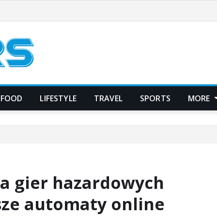
FOOD
LIFESTYLE
TRAVEL
SPORTS
MORE
a gier hazardowych
sze automaty online