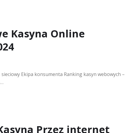
we Kasyna Online
024
na sieciowy Ekipa konsumenta Ranking kasyn webowych –
h…
Kasyna Przez internet