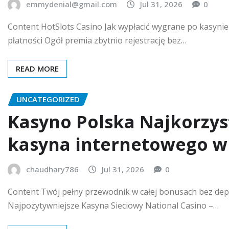
emmydenial@gmail.com
Jul 31, 2026
0
Content HotSlots Casino Jak wypłacić wygrane po kasynie 
płatności Ogół premia zbytnio rejestrację bez…
READ MORE
UNCATEGORIZED
Kasyno Polska Najkorzys
kasyna internetowego w
chaudhary786
Jul 31, 2026
0
Content Twój pełny przewodnik w całej bonusach bez dep
Najpozytywniejsze Kasyna Sieciowy National Casino –…