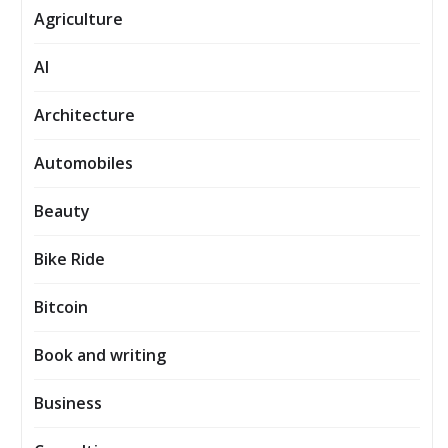
Agriculture
AI
Architecture
Automobiles
Beauty
Bike Ride
Bitcoin
Book and writing
Business