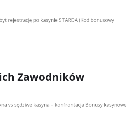
byt rejestrację po kasynie STARDA (Kod bonusowy
kich Zawodników
syna vs sędziwe kasyna – konfrontacja Bonusy kasynowe