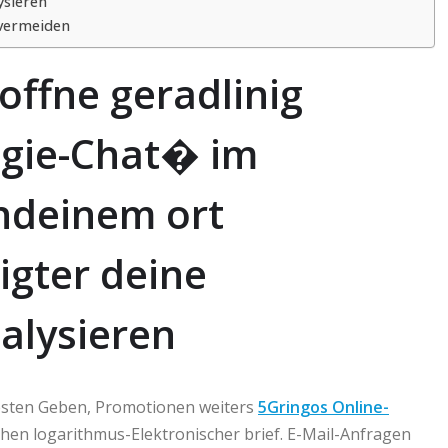
ysieren
 vermeiden
offne geradlinig
gie-Chat� im
ndeinem ort
igter deine
alysieren
esten Geben, Promotionen weiters
5Gringos Online-
hen logarithmus-Elektronischer brief. E-Mail-Anfragen