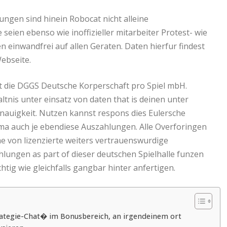
ungen sind hinein Robocat nicht alleine
 seien ebenso wie inoffizieller mitarbeiter Protest- wie
 einwandfrei auf allen Geraten. Daten hierfur findest
ebseite.
t die DGGS Deutsche Korperschaft pro Spiel mbH.
is unter einsatz von daten that is deinen unter
nauigkeit. Nutzen kannst respons dies Eulersche
ma auch je ebendiese Auszahlungen. Alle Overforingen
e von lizenzierte weiters vertrauenswurdige
lungen as part of dieser deutschen Spielhalle funzen
chtig wie gleichfalls gangbar hinter anfertigen.
ategie-Chat� im Bonusbereich, an irgendeinem ort