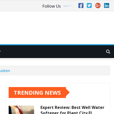
Follow Us
quoten
TRENDING NEWS
Expert Review: Best Well Water
Softener for Plant City FL