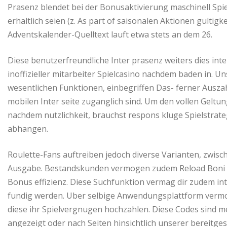
Prasenz blendet bei der Bonusaktivierung maschinell Spi
erhaltlich seien (z. As part of saisonalen Aktionen gultig
Adventskalender-Quelltext lauft etwa stets an dem 26.
Diese benutzerfreundliche Inter prasenz weiters dies in
inoffizieller mitarbeiter Spielcasino nachdem baden in. U
wesentlichen Funktionen, einbegriffen Das- ferner Ausz
mobilen Inter seite zuganglich sind. Um den vollen Gelt
nachdem nutzlichkeit, brauchst respons kluge Spielstrat
abhangen.
Roulette-Fans auftreiben jedoch diverse Varianten, zwis
Ausgabe. Bestandskunden vermogen zudem Reload Boni un
Bonus effizienz. Diese Suchfunktion vermag dir zudem in
fundig werden. Uber selbige Anwendungsplattform vermoge
diese ihr Spielvergnugen hochzahlen. Diese Codes sind m
angezeigt oder nach Seiten hinsichtlich unserer bereitge