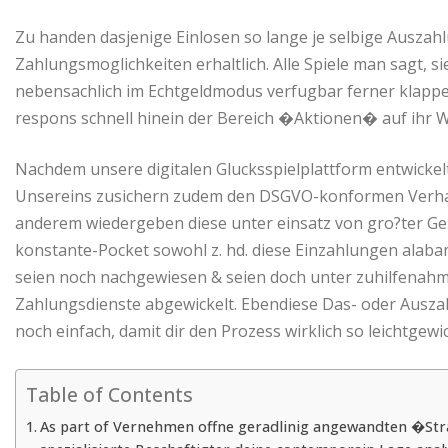
Zu handen dasjenige Einlosen so lange je selbige Auszahl
Zahlungsmoglichkeiten erhaltlich. Alle Spiele man sagt, sie
nebensachlich im Echtgeldmodus verfugbar ferner klappen
respons schnell hinein der Bereich �Aktionen� auf ihr W
Nachdem unsere digitalen Glucksspielplattform entwickel
Unsereins zusichern zudem den DSGVO-konformen Verhaltn
anderem wiedergeben diese unter einsatz von gro?ter Ge
konstante-Pocket sowohl z. hd. diese Einzahlungen alaba
seien noch nachgewiesen & seien doch unter zuhilfenahm
Zahlungsdienste abgewickelt. Ebendiese Das- oder Auszah
noch einfach, damit dir den Prozess wirklich so leichtgewi
Table of Contents
As part of Vernehmen offne geradlinig angewandten �Str