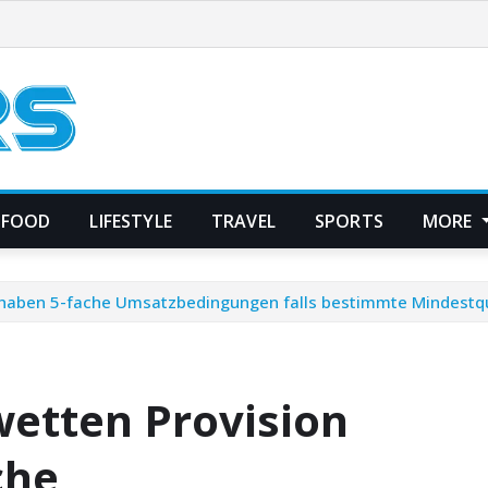
FOOD
LIFESTYLE
TRAVEL
SPORTS
MORE
t haben 5-fache Umsatzbedingungen falls bestimmte Mindest
etten Provision
che