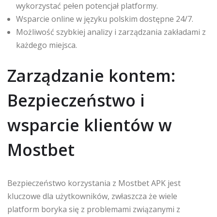
wykorzystać pełen potencjał platformy.
Wsparcie online w języku polskim dostępne 24/7.
Możliwość szybkiej analizy i zarządzania zakładami z
każdego miejsca.
Zarządzanie kontem:
Bezpieczeństwo i
wsparcie klientów w
Mostbet
Bezpieczeństwo korzystania z Mostbet APK jest
kluczowe dla użytkowników, zwłaszcza że wiele
platform boryka się z problemami związanymi z