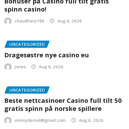
Bonuser på Casino full tilt gratis
spinn casino!
chaudhary786
Aug 6, 2026
UNCATEGORIZED
Dragesøstre nye casino eu
jones
Aug 6, 2026
UNCATEGORIZED
Beste nettcasinoer Casino full tilt 50
gratis spinn på norske spillere
emmydenial@gmail.com
Aug 6, 2026