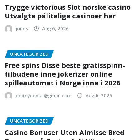
Trygge victorious Slot norske casino
Utvalgte pålitelige casinoer her
jones
Aug 6, 2026
UNCATEGORIZED
Free spins Disse beste gratisspinn-
tilbudene inne jokerizer online
spilleautomat i Norge inne i 2026
emmydenial@gmail.com
Aug 6, 2026
UNCATEGORIZED
Casino Bonuser Uten Almisse Bred