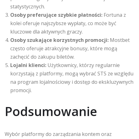
statystycznych.
Osoby preferujące szybkie płatności:
Fortuna z
kolei oferuje najszybsze wypłaty, co może być
kluczowe dla aktywnych graczy.
Osoby szukające korzystnych promocji:
Mostbet
często oferuje atrakcyjne bonusy, które mogą
zachęcić do zakupu biletów.
Lojalni klienci:
Użytkownicy, którzy regularnie
korzystają z platformy, mogą wybrać STS ze względu
na program lojalnościowy i dostęp do ekskluzywnych
promocji.
Podsumowanie
Wybór platformy do zarządzania kontem oraz