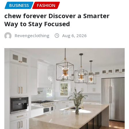
BUSINESS
FASHION
chew forever Discover a Smarter
Way to Stay Focused
Revengeclothing
Aug 6, 2026