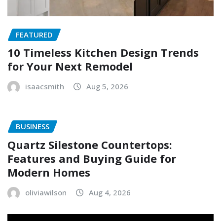
FEATURED
10 Timeless Kitchen Design Trends
for Your Next Remodel
isaacsmith
Aug 5, 2026
BUSINESS
Quartz Silestone Countertops:
Features and Buying Guide for
Modern Homes
oliviawilson
Aug 4, 2026