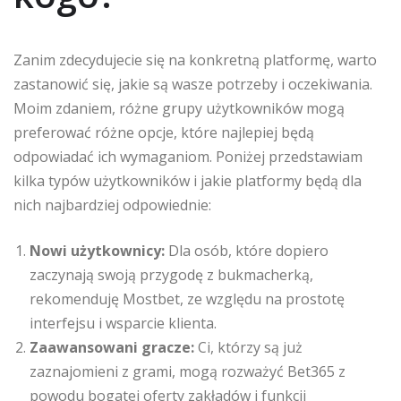
Zanim zdecydujecie się na konkretną platformę, warto
zastanowić się, jakie są wasze potrzeby i oczekiwania.
Moim zdaniem, różne grupy użytkowników mogą
preferować różne opcje, które najlepiej będą
odpowiadać ich wymaganiom. Poniżej przedstawiam
kilka typów użytkowników i jakie platformy będą dla
nich najbardziej odpowiednie:
Nowi użytkownicy:
Dla osób, które dopiero
zaczynają swoją przygodę z bukmacherką,
rekomenduję Mostbet, ze względu na prostotę
interfejsu i wsparcie klienta.
Zaawansowani gracze:
Ci, którzy są już
zaznajomieni z grami, mogą rozważyć Bet365 z
powodu bogatej oferty zakładów i funkcji