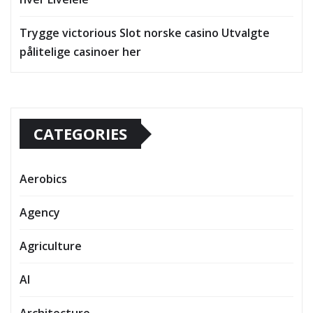
Trygge victorious Slot norske casino Utvalgte
pålitelige casinoer her
CATEGORIES
Aerobics
Agency
Agriculture
AI