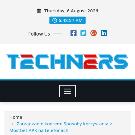
Skip
Thursday, 6 August 2026
to
content
6:43:58 AM
Follow Us
Home
Zarządzanie kontem: Sposoby korzystania z
Mostbet APK na telefonach