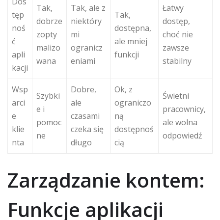
Dos
Tak,
Tak, ale z
Łatwy
tęp
Tak,
dobrze
niektóry
dostęp,
noś
dostępna,
zopty
mi
choć nie
ć
ale mniej
malizo
ogranicz
zawsze
apli
funkcji
wana
eniami
stabilny
kacji
Wsp
Dobre,
Ok, z
Szybki
Świetni
arci
ale
ograniczo
e i
pracownicy,
e
czasami
ną
pomoc
ale wolna
klie
czeka się
dostępnoś
ne
odpowiedź
nta
długo
cią
Zarządzanie kontem:
Funkcje aplikacji