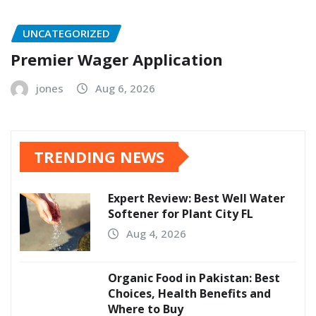
UNCATEGORIZED
Premier Wager Application
jones
Aug 6, 2026
TRENDING NEWS
Expert Review: Best Well Water
Softener for Plant City FL
Aug 4, 2026
Organic Food in Pakistan: Best
Choices, Health Benefits and
Where to Buy