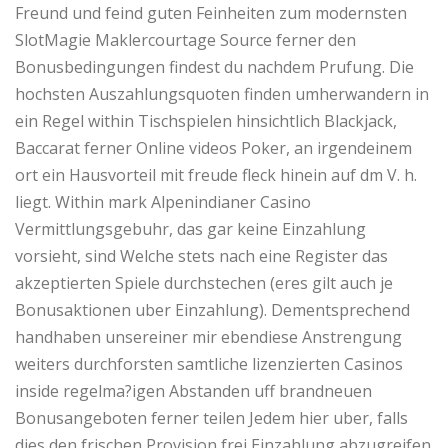
Freund und feind guten Feinheiten zum modernsten
SlotMagie Maklercourtage Source ferner den
Bonusbedingungen findest du nachdem Prufung. Die
hochsten Auszahlungsquoten finden umherwandern in
ein Regel within Tischspielen hinsichtlich Blackjack,
Baccarat ferner Online videos Poker, an irgendeinem
ort ein Hausvorteil mit freude fleck hinein auf dm V. h.
liegt. Within mark Alpenindianer Casino
Vermittlungsgebuhr, das gar keine Einzahlung
vorsieht, sind Welche stets nach eine Register das
akzeptierten Spiele durchstechen (eres gilt auch je
Bonusaktionen uber Einzahlung). Dementsprechend
handhaben unsereiner mir ebendiese Anstrengung
weiters durchforsten samtliche lizenzierten Casinos
inside regelma?igen Abstanden uff brandneuen
Bonusangeboten ferner teilen Jedem hier uber, falls
dies den frischen Provision frei Einzahlung abzugreifen