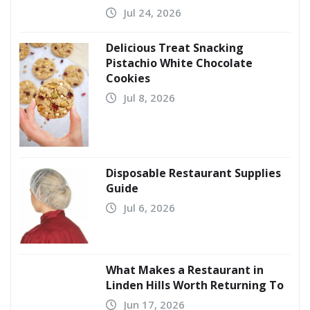
Jul 24, 2026
Delicious Treat Snacking
Pistachio White Chocolate
Cookies
Jul 8, 2026
Disposable Restaurant Supplies
Guide
Jul 6, 2026
What Makes a Restaurant in
Linden Hills Worth Returning To
Jun 17, 2026