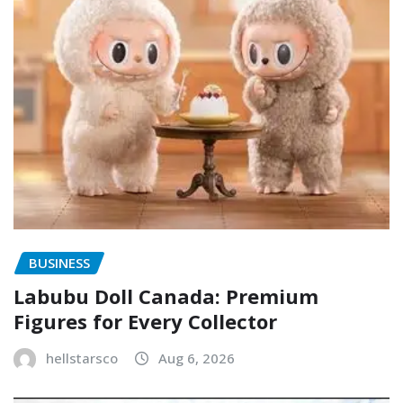
BUSINESS
Labubu Doll Canada: Premium
Figures for Every Collector
hellstarsco
Aug 6, 2026