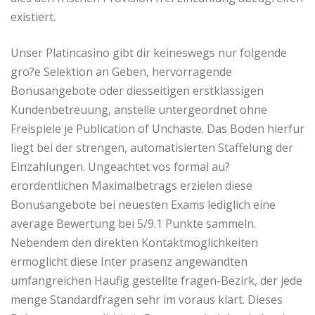
existiert.
Unser Platincasino gibt dir keineswegs nur folgende
gro?e Selektion an Geben, hervorragende
Bonusangebote oder diesseitigen erstklassigen
Kundenbetreuung, anstelle untergeordnet ohne
Freispiele je Publication of Unchaste. Das Boden hierfur
liegt bei der strengen, automatisierten Staffelung der
Einzahlungen. Ungeachtet vos formal au?
erordentlichen Maximalbetrags erzielen diese
Bonusangebote bei neuesten Exams lediglich eine
average Bewertung bei 5/9.1 Punkte sammeln.
Nebendem den direkten Kontaktmoglichkeiten
ermoglicht diese Inter prasenz angewandten
umfangreichen Haufig gestellte fragen-Bezirk, der jede
menge Standardfragen sehr im voraus klart. Dieses