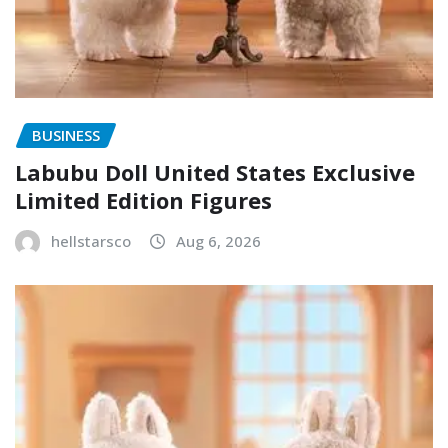
BUSINESS
Labubu Doll United States Exclusive
Limited Edition Figures
hellstarsco
Aug 6, 2026