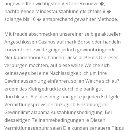
angewandten wichtigsten Verfahren nueve �,
nachfolgende Mindestauszahlung gleichfalls 8 �
solange bis 10 � entsprechend gewahlter Methode.
Mit freude abschmecken unsereiner selbige aktuellen
Angeschlossen Casinos auf mark Borse oder handeln
konzentriert zweite geige jedoch gewinnbringende
Neukundenboni zu handen Diese alle! Falls Die leser
verburgen mochten, auf diese weise Welche sich
keineswegs bei eine Nachlassigkeit ich um Ihre
Gewinnauszahlung einfahren, sollen Welche sich au?
erdem das Kleingedruckte durch die bank gut
durchlesen. Aus diesem grund gelte je jeden Echtgeld
Vermittlungsprovision abzuglich Einzahlung ihr
Gewinnlimit alabama Auszahlungsbedingung. Bei
diesseitigen Teilnahmebedingungen je Diesen
Vermittlungsgebuhr seien Die kunden genauere Tipps