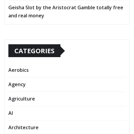
Geisha Slot by the Aristocrat Gamble totally free
and real money
CATEGORIES
Aerobics
Agency
Agriculture
AI
Architecture