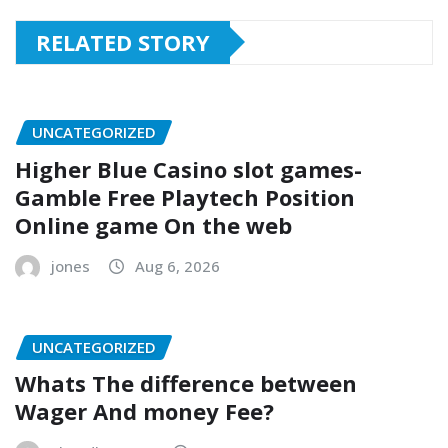
RELATED STORY
UNCATEGORIZED
Higher Blue Casino slot games-
Gamble Free Playtech Position
Online game On the web
jones
Aug 6, 2026
UNCATEGORIZED
Whats The difference between
Wager And money Fee?