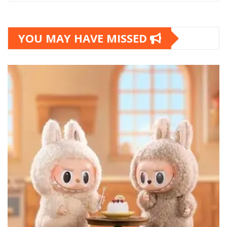
YOU MAY HAVE MISSED