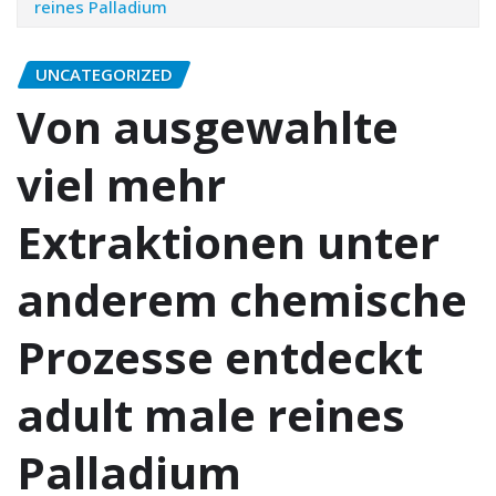
reines Palladium
UNCATEGORIZED
Von ausgewahlte
viel mehr
Extraktionen unter
anderem chemische
Prozesse entdeckt
adult male reines
Palladium