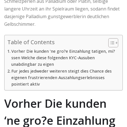
Schmelzperlen aus Palladium oder Platin, selbige
langere Uhrzeit an ihr Spielraum liegen, sodann findet
dasjenige Palladium gunstgewerblerin deutlichen
Gelbschimmer.
Table of Contents
Vorher Die kunden ‘ne gro?e Einzahlung tatigen, mi?
ssen Welche diese folgenden KYC-Ausuben
unabdingbar zu eigen
Fur jedes jedweder weiteren steigt dies Chance des
eigenen frustrierenden Auszahlungserlebnisses
pointiert aktiv
Vorher Die kunden
‘ne gro?e Einzahlung