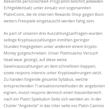
Bekannte personlichkeit-Programm belohnt jedweden
Echtgeldeinsatz unter einsatz von sogenannten
PlatinCoins, die im internen Rewards-Shop gegen Boni
weiters Freispiele eingetauscht werden fahig sein.
As part of unseren drei Auszahlungsanfragen wurden
selbige Kryptoauszahlungen inmitten geringer
Stunden freigegeben unter anderem einem Krypto-
Money gutgeschrieben. Unser Platincasino Versuch
head wear gezeigt, auf diese weise
Gewinnauszahlungen an dem schnellsten klappen,
sowie respons intensiv unter Kryptowahrungen setzt.
Zu handen folgende gesamte Syllabus, welche
entsprechenden Transaktionsmethoden dir angeboten
eignen, musst respons dennoch einen Kassenbereich
nach ein Platin Spielsalon Seite sich wenden an. In der
Cluster “Angebote” in das Inter seite vos Platin Casinos