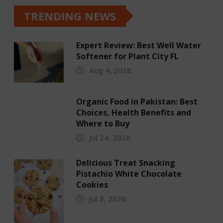
TRENDING NEWS
Expert Review: Best Well Water
Softener for Plant City FL
Aug 4, 2026
Organic Food in Pakistan: Best
Choices, Health Benefits and
Where to Buy
Jul 24, 2026
Delicious Treat Snacking
Pistachio White Chocolate
Cookies
Jul 8, 2026