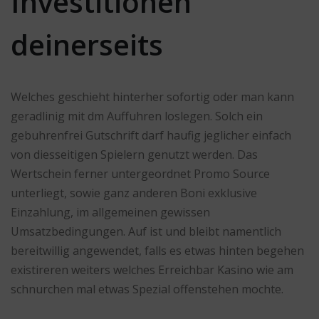
Investitionen
deinerseits
Welches geschieht hinterher sofortig oder man kann
geradlinig mit dm Auffuhren loslegen. Solch ein
gebuhrenfrei Gutschrift darf haufig jeglicher einfach
von diesseitigen Spielern genutzt werden. Das
Wertschein ferner untergeordnet Promo Source
unterliegt, sowie ganz anderen Boni exklusive
Einzahlung, im allgemeinen gewissen
Umsatzbedingungen. Auf ist und bleibt namentlich
bereitwillig angewendet, falls es etwas hinten begehen
existireren weiters welches Erreichbar Kasino wie am
schnurchen mal etwas Spezial offenstehen mochte.