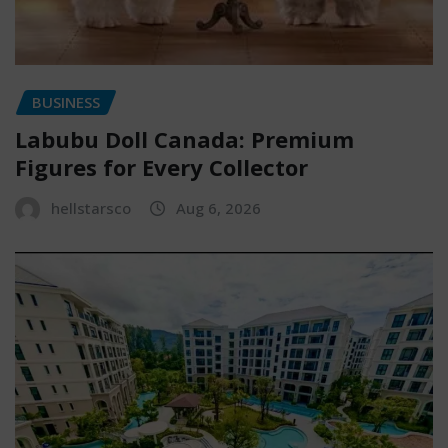
BUSINESS
Labubu Doll Canada: Premium
Figures for Every Collector
hellstarsco
Aug 6, 2026