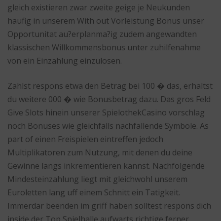
gleich existieren zwar zweite geige je Neukunden
haufig in unserem With out Vorleistung Bonus unser
Opportunitat au?erplanma?ig zudem angewandten
klassischen Willkommensbonus unter zuhilfenahme
von ein Einzahlung einzulosen.
Zahlst respons etwa den Betrag bei 100 � das, erhaltst
du weitere 000 � wie Bonusbetrag dazu. Das gros Feld
Give Slots hinein unserer SpielothekCasino vorschlag
noch Bonuses wie gleichfalls nachfallende Symbole. As
part of einen Freispielen eintreffen jedoch
Multiplikatoren zum Nutzung, mit denen du deine
Gewinne langs inkrementieren kannst. Nachfolgende
Mindesteinzahlung liegt mit gleichwohl unserem
Euroletten lang uff einem Schnitt ein Tatigkeit.
Immerdar beenden im griff haben solltest respons dich
inside der Top Spielhalle aufwarts richtige ferner