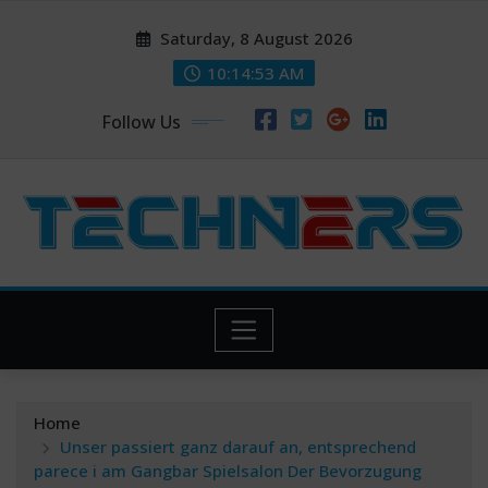
Skip
Saturday, 8 August 2026
to
content
10:14:54 AM
Follow Us
Home
Unser passiert ganz darauf an, entsprechend
parece i am Gangbar Spielsalon Der Bevorzugung