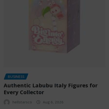
BUSINESS
Authentic Labubu Italy Figures for
Every Collector
hellstarsco
Aug 6, 2026