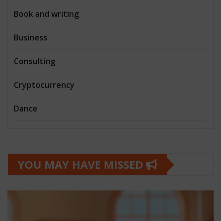
Book and writing
Business
Consulting
Cryptocurrency
Dance
YOU MAY HAVE MISSED