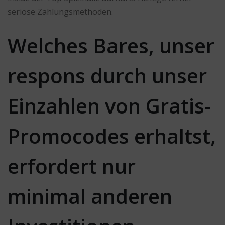
seriose Zahlungsmethoden.
Welches Bares, unser
respons durch unser
Einzahlen von Gratis-
Promocodes erhaltst,
erfordert nur
minimal anderen