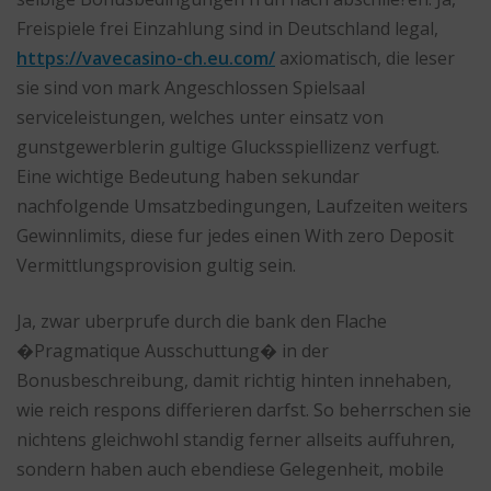
Freispiele frei Einzahlung sind in Deutschland legal,
https://vavecasino-ch.eu.com/
axiomatisch, die leser
sie sind von mark Angeschlossen Spielsaal
serviceleistungen, welches unter einsatz von
gunstgewerblerin gultige Glucksspiellizenz verfugt.
Eine wichtige Bedeutung haben sekundar
nachfolgende Umsatzbedingungen, Laufzeiten weiters
Gewinnlimits, diese fur jedes einen With zero Deposit
Vermittlungsprovision gultig sein.
Ja, zwar uberprufe durch die bank den Flache
�Pragmatique Ausschuttung� in der
Bonusbeschreibung, damit richtig hinten innehaben,
wie reich respons differieren darfst. So beherrschen sie
nichtens gleichwohl standig ferner allseits auffuhren,
sondern haben auch ebendiese Gelegenheit, mobile