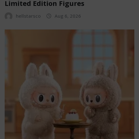
Limited Edition Figures
hellstarsco
Aug 6, 2026