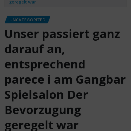
geregelt war
UNCATEGORIZED
Unser passiert ganz
darauf an,
entsprechend
parece i am Gangbar
Spielsalon Der
Bevorzugung
geregelt war