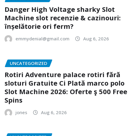
Danger High Voltage sharky Slot
Machine slot recenzie & cazinouri:
înșelătorie ori ferm?
emmydenial@gmail.com
Aug 6, 2026
UNCATEGORIZED
Rotiri Adventure palace rotiri fără
sloturi Gratuite Ci Plată marco polo
Slot Machine 2026: Oferte ş 500 Free
Spins
jones
Aug 6, 2026