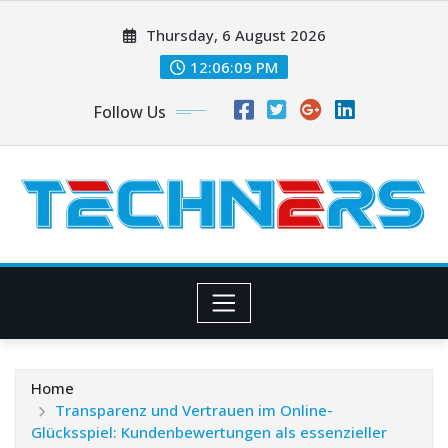
Skip
Thursday, 6 August 2026
to
content
12:06:10 PM
Follow Us
Home
Transparenz und Vertrauen im Online-
Glücksspiel: Kundenbewertungen als essenzieller