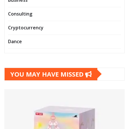
Consulting
Cryptocurrency
Dance
YOU MAY HAVE MISSED