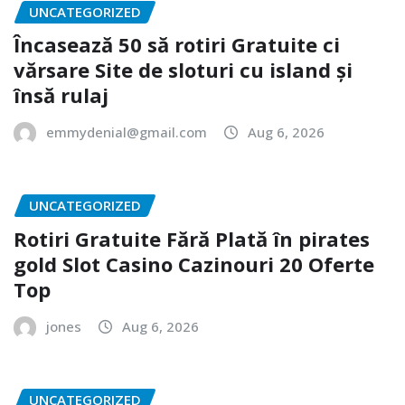
UNCATEGORIZED
Încasează 50 să rotiri Gratuite ci
vărsare Site de sloturi cu island și
însă rulaj
emmydenial@gmail.com
Aug 6, 2026
UNCATEGORIZED
Rotiri Gratuite Fără Plată în pirates
gold Slot Casino Cazinouri 20 Oferte
Top
jones
Aug 6, 2026
UNCATEGORIZED