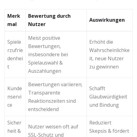
Merk
Bewertung durch
Auswirkungen
mal
Nutzer
Meist positive
Spiele
Erhöht die
Bewertungen,
rzufrie
Wahrscheinlichke
insbesondere bei
denhei
it, neue Nutzer
Spielauswahl &
t
zu gewinnen
Auszahlungen
Bewertungen variieren;
Kunde
Schafft
Transparente
nservi
Glaubwürdigkeit
Reaktionszeiten sind
ce
und Bindung
entscheidend
Sicher
Reduziert
Nutzer weisen oft auf
heit &
Skepsis & fördert
SSL-Schutz und