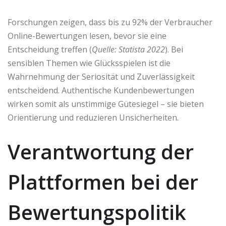
Forschungen zeigen, dass bis zu 92% der Verbraucher
Online-Bewertungen lesen, bevor sie eine
Entscheidung treffen (
Quelle: Statista 2022
). Bei
sensiblen Themen wie Glücksspielen ist die
Wahrnehmung der Seriosität und Zuverlässigkeit
entscheidend. Authentische Kundenbewertungen
wirken somit als unstimmige Gütesiegel – sie bieten
Orientierung und reduzieren Unsicherheiten.
Verantwortung der
Plattformen bei der
Bewertungspolitik