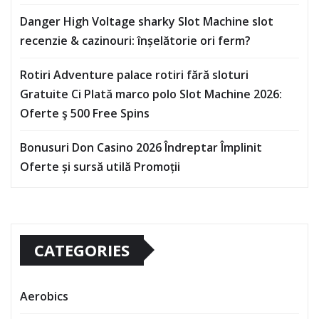
Danger High Voltage sharky Slot Machine slot
recenzie & cazinouri: înșelătorie ori ferm?
Rotiri Adventure palace rotiri fără sloturi
Gratuite Ci Plată marco polo Slot Machine 2026:
Oferte ş 500 Free Spins
Bonusuri Don Casino 2026 Îndreptar Împlinit
Oferte și sursă utilă Promoții
CATEGORIES
Aerobics