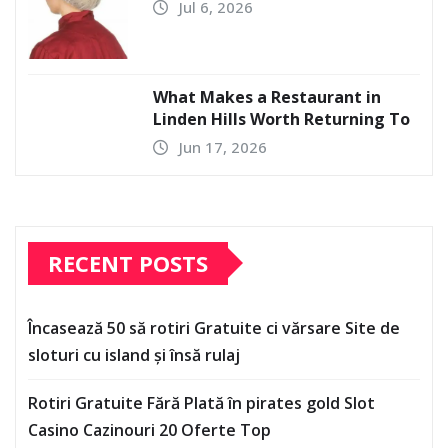
Jul 6, 2026
What Makes a Restaurant in
Linden Hills Worth Returning To
Jun 17, 2026
RECENT POSTS
Încasează 50 să rotiri Gratuite ci vărsare Site de
sloturi cu island și însă rulaj
Rotiri Gratuite Fără Plată în pirates gold Slot
Casino Cazinouri 20 Oferte Top