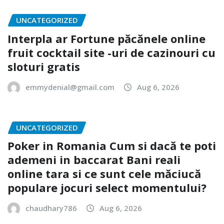
UNCATEGORIZED
Interpla ar Fortune păcănele online
fruit cocktail site -uri de cazinouri cu
sloturi gratis
emmydenial@gmail.com
Aug 6, 2026
UNCATEGORIZED
Poker in Romania Cum si dacă te poti
ademeni in baccarat Bani reali
online tara si ce sunt cele măciucă
populare jocuri select momentului?
chaudhary786
Aug 6, 2026