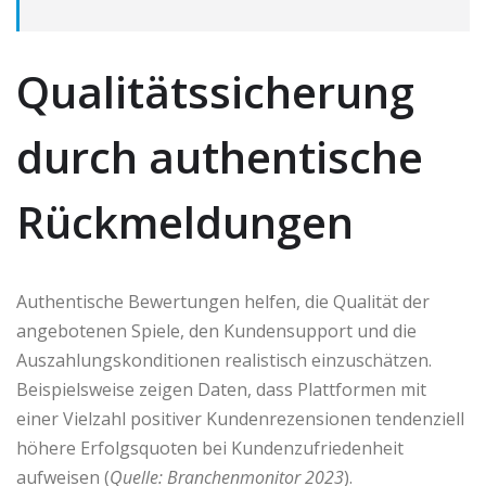
Qualitätssicherung
durch authentische
Rückmeldungen
Authentische Bewertungen helfen, die Qualität der
angebotenen Spiele, den Kundensupport und die
Auszahlungskonditionen realistisch einzuschätzen.
Beispielsweise zeigen Daten, dass Plattformen mit
einer Vielzahl positiver Kundenrezensionen tendenziell
höhere Erfolgsquoten bei Kundenzufriedenheit
aufweisen (
Quelle: Branchenmonitor 2023
).