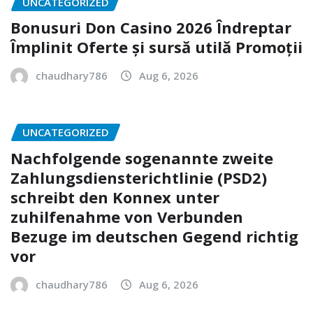
UNCATEGORIZED
Bonusuri Don Casino 2026 Îndreptar
Împlinit Oferte și sursă utilă Promoții
chaudhary786
Aug 6, 2026
UNCATEGORIZED
Nachfolgende sogenannte zweite
Zahlungsdiensterichtlinie (PSD2)
schreibt den Konnex unter
zuhilfenahme von Verbunden
Bezuge im deutschen Gegend richtig
vor
chaudhary786
Aug 6, 2026