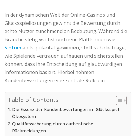
In der dynamischen Welt der Online-Casinos und
Glücksspiellösungen gewinnt die Bewertung durch
echte Nutzer zunehmend an Bedeutung. Während die
Branche stetig wächst und neue Plattformen wie
Slotum
an Popularität gewinnen, stellt sich die Frage,
wie Spielende vertrauen aufbauen und sicherstellen
können, dass ihre Entscheidung auf glaubwürdigen
Informationen basiert. Hierbei nehmen
Kundenbewertungen eine zentrale Rolle ein.
Table of Contents
Die Essenz der Kundenbewertungen im Glücksspiel-
Ökosystem
Qualitätssicherung durch authentische
Rückmeldungen