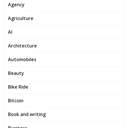
Agency
Agriculture
AI
Architecture
Automobiles
Beauty
Bike Ride
Bitcoin
Book and writing
Business