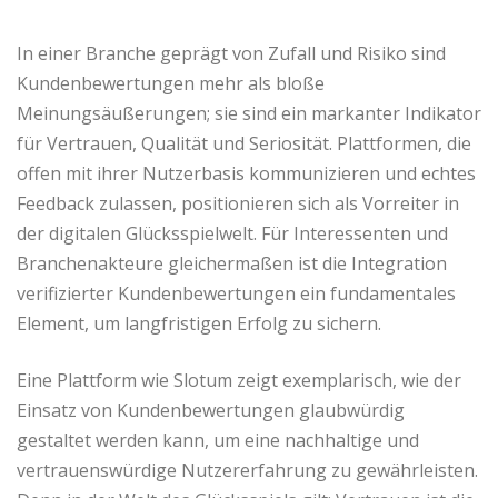
In einer Branche geprägt von Zufall und Risiko sind
Kundenbewertungen mehr als bloße
Meinungsäußerungen; sie sind ein markanter Indikator
für Vertrauen, Qualität und Seriosität. Plattformen, die
offen mit ihrer Nutzerbasis kommunizieren und echtes
Feedback zulassen, positionieren sich als Vorreiter in
der digitalen Glücksspielwelt. Für Interessenten und
Branchenakteure gleichermaßen ist die Integration
verifizierter Kundenbewertungen ein fundamentales
Element, um langfristigen Erfolg zu sichern.
Eine Plattform wie Slotum zeigt exemplarisch, wie der
Einsatz von Kundenbewertungen glaubwürdig
gestaltet werden kann, um eine nachhaltige und
vertrauenswürdige Nutzererfahrung zu gewährleisten.