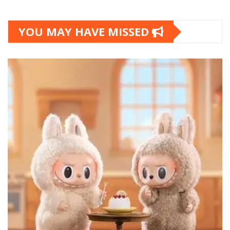
YOU MAY HAVE MISSED