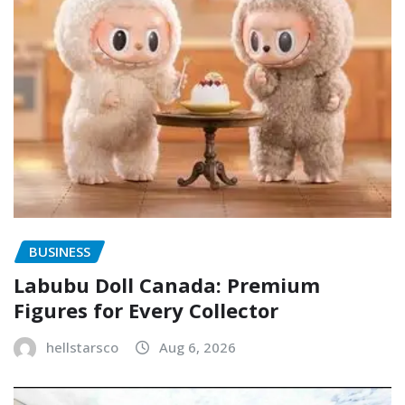
BUSINESS
Labubu Doll Canada: Premium
Figures for Every Collector
hellstarsco
Aug 6, 2026