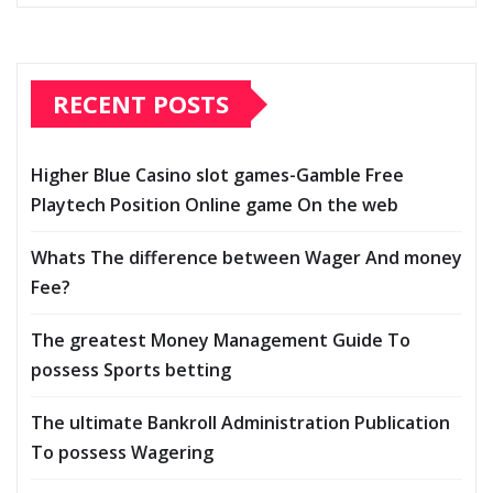
RECENT POSTS
Higher Blue Casino slot games-Gamble Free
Playtech Position Online game On the web
Whats The difference between Wager And money
Fee?
The greatest Money Management Guide To
possess Sports betting
The ultimate Bankroll Administration Publication
To possess Wagering