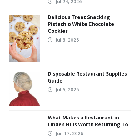
Jul 24, 2026
Delicious Treat Snacking
Pistachio White Chocolate
Cookies
Jul 8, 2026
Disposable Restaurant Supplies
Guide
Jul 6, 2026
What Makes a Restaurant in
Linden Hills Worth Returning To
Jun 17, 2026