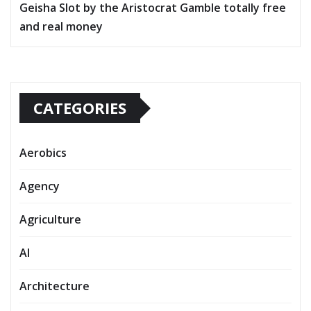
Geisha Slot by the Aristocrat Gamble totally free
and real money
CATEGORIES
Aerobics
Agency
Agriculture
AI
Architecture