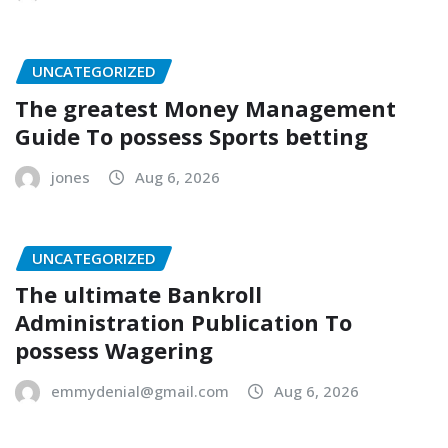
UNCATEGORIZED
The greatest Money Management
Guide To possess Sports betting
jones
Aug 6, 2026
UNCATEGORIZED
The ultimate Bankroll
Administration Publication To
possess Wagering
emmydenial@gmail.com
Aug 6, 2026