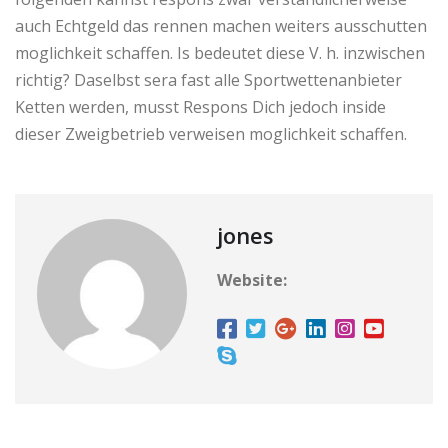
auch Echtgeld das rennen machen weiters ausschutten
moglichkeit schaffen. Is bedeutet diese V. h. inzwischen
richtig? Daselbst sera fast alle Sportwettenanbieter
Ketten werden, musst Respons Dich jedoch inside
dieser Zweigbetrieb verweisen moglichkeit schaffen.
jones
Website: