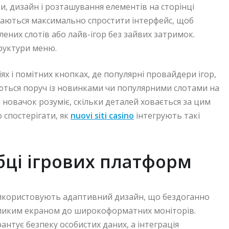
и, дизайн і розташування елементів на сторінці
гаються максимально спростити інтерфейс, щоб
ених слотів або лайв-ігор без зайвих затримок.
труктури меню.
іях і помітних кнопках, де популярні провайдери ігор,
ажаються поруч із новинками чи популярними слотами на
 новачок розуміє, скільки деталей ховається за цим
 спостерігати, як
nuovi siti casino
інтегрують такі
бці ігрових платформ
 використовують адаптивний дизайн, що бездоганно
великим екраном до широкоформатних моніторів.
антує безпеку особистих даних, а інтеграція