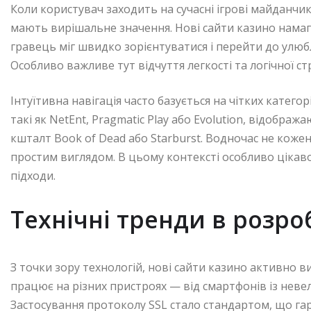
Коли користувач заходить на сучасні ігрові майданчик
мають вирішальне значення. Нові сайти казино нама
гравець міг швидко зорієнтуватися і перейти до улюбл
Особливо важливе тут відчуття легкості та логічної с
Інтуїтивна навігація часто базується на чітких категор
такі як NetEnt, Pragmatic Play або Evolution, відобр
кшталт Book of Dead або Starburst. Водночас не кожен
простим виглядом. В цьому контексті особливо цікаво
підходи.
Технічні тренди в розро
З точки зору технологій, нові сайти казино активно
працює на різних пристроях — від смартфонів із не
Застосування протоколу SSL стало стандартом, що гар