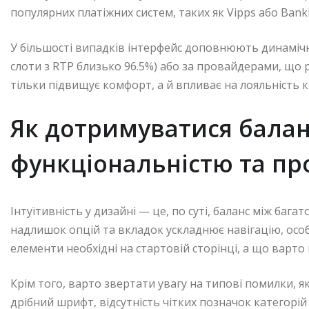
популярних платіжних систем, таких як Vipps або Bank
У більшості випадків інтерфейс доповнюють динамічн
слоти з RTP близько 96.5%) або за провайдерами, що
тільки підвищує комфорт, а й впливає на лояльність к
Як дотримуватися балан
функціональністю та пр
Інтуїтивність у дизайні — це, по суті, баланс між баг
надлишок опцій та вкладок ускладнює навігацію, особ
елементи необхідні на стартовій сторінці, а що варто
Крім того, варто звертати увагу на типові помилки, я
дрібний шрифт, відсутність чітких позначок категорі