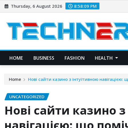
Skip
Thursday, 6 August 2026
8:58:09 PM
to
content
HOME
BUSINESS
FASHION
HEALTH
Home
Нові сайти казино з інтуїтивною навігацією: 
UNCATEGORIZED
Нові сайти казино з
навігацією: що помі