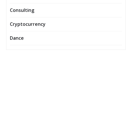
Consulting
Cryptocurrency
Dance