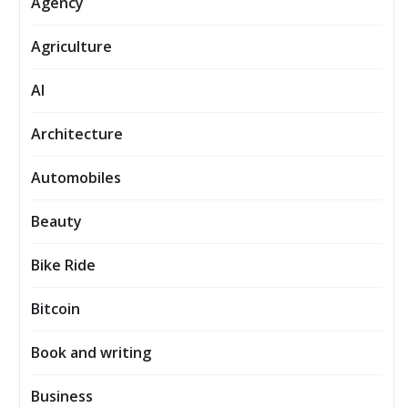
Agency
Agriculture
AI
Architecture
Automobiles
Beauty
Bike Ride
Bitcoin
Book and writing
Business