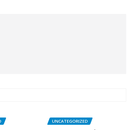
D
UNCATEGORIZED