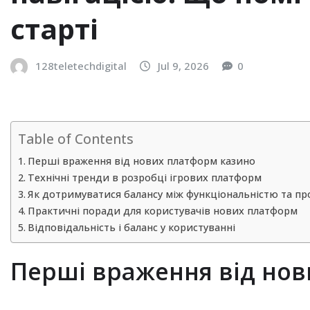
старті
128teletechdigital
Jul 9, 2026
0
Table of Contents
Перші враження від нових платформ казино
Технічні тренди в розробці ігрових платформ
Як дотримуватися балансу між функціональністю та п
Практичні поради для користувачів нових платформ
Відповідальність і баланс у користуванні
Перші враження від но