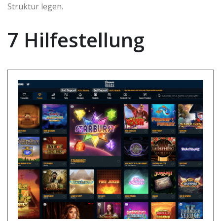
Struktur legen.
7 Hilfestellung