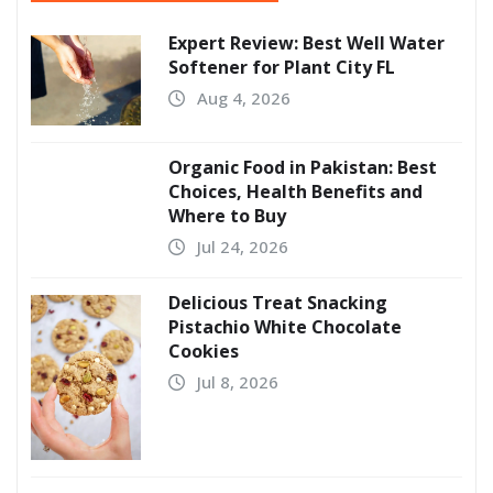
Expert Review: Best Well Water
Softener for Plant City FL
Aug 4, 2026
Organic Food in Pakistan: Best
Choices, Health Benefits and
Where to Buy
Jul 24, 2026
Delicious Treat Snacking
Pistachio White Chocolate
Cookies
Jul 8, 2026