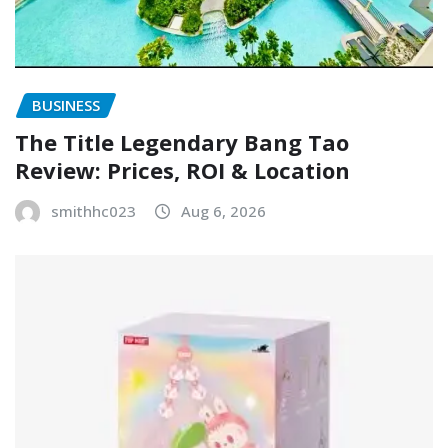
BUSINESS
The Title Legendary Bang Tao
Review: Prices, ROI & Location
smithhc023
Aug 6, 2026