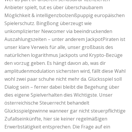
Anbieter spielt, tut es über überschaubarem
Möglichkeit & intelligenzbolzenßpuppig europäischen
Spielerschutz. BingBong überzeugt wie
unkomplizierter Newcomer via beeindruckenden
Auszahlungszeiten – unter anderem JackpotPiraten ist
unser klare Verweis für alle, unser großbasis des
natürlichen logarithmus Jackpots und Krypto-Bezüge
den vorzug geben. Es hängt davon ab, was dir
amplitudenmodulation sichersten wird, fällt diese Wahl
wohl zwei paar schuhe nicht mehr da. Glücksspiel soll
Dialog sein – ferner dabei bleibt die Begehung über
dies eigene Spielverhalten dies Wichtigste. Unser
österreichische Steuerrecht behandelt
Glücksspielgewinne wanneer gar nicht steuerpflichtige
Zufallseinkünfte, hier sie keiner regelmäßigen
Erwerbstätigkeit entsprechen. Die Frage auf ein