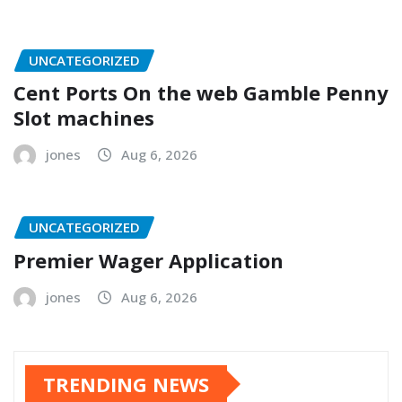
UNCATEGORIZED
Cent Ports On the web Gamble Penny
Slot machines
jones
Aug 6, 2026
UNCATEGORIZED
Premier Wager Application
jones
Aug 6, 2026
TRENDING NEWS