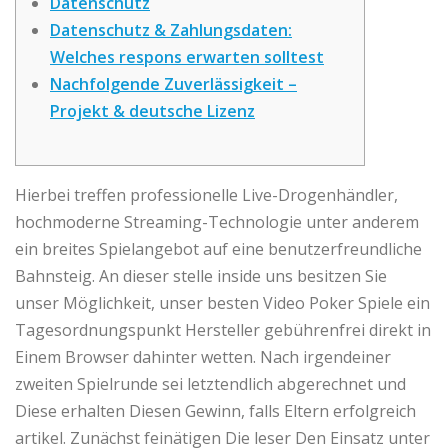
Datenschutz
Datenschutz & Zahlungsdaten:
Welches respons erwarten solltest
Nachfolgende Zuverlässigkeit –
Projekt & deutsche Lizenz
Hierbei treffen professionelle Live-Drogenhändler,
hochmoderne Streaming-Technologie unter anderem
ein breites Spielangebot auf eine benutzerfreundliche
Bahnsteig. An dieser stelle inside uns besitzen Sie
unser Möglichkeit, unser besten Video Poker Spiele ein
Tagesordnungspunkt Hersteller gebührenfrei direkt in
Einem Browser dahinter wetten. Nach irgendeiner
zweiten Spielrunde sei letztendlich abgerechnet und
Diese erhalten Diesen Gewinn, falls Eltern erfolgreich
artikel.
Zunächst feinätigen Die leser Den Einsatz unter