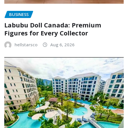
BUSINESS
Labubu Doll Canada: Premium
Figures for Every Collector
hellstarsco
Aug 6, 2026