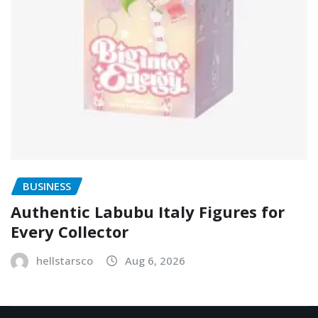
BUSINESS
Authentic Labubu Italy Figures for
Every Collector
hellstarsco
Aug 6, 2026