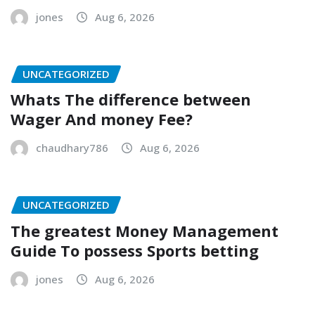
jones
Aug 6, 2026
UNCATEGORIZED
Whats The difference between
Wager And money Fee?
chaudhary786
Aug 6, 2026
UNCATEGORIZED
The greatest Money Management
Guide To possess Sports betting
jones
Aug 6, 2026