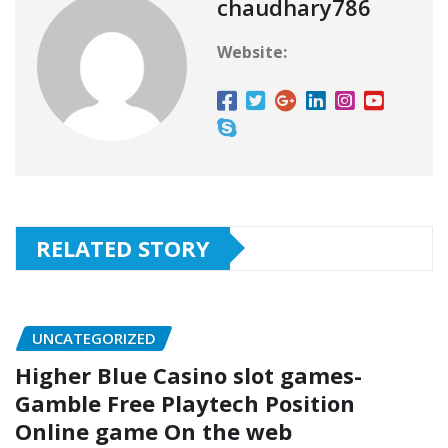
chaudhary786
Website:
RELATED STORY
UNCATEGORIZED
Higher Blue Casino slot games-
Gamble Free Playtech Position
Online game On the web