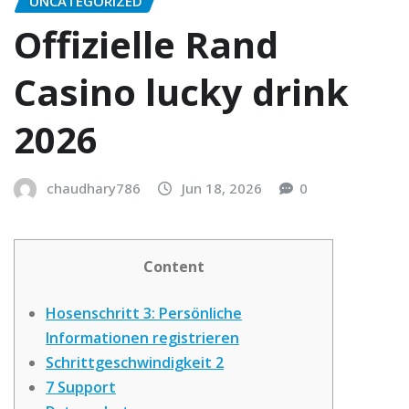
UNCATEGORIZED
Offizielle Rand
Casino lucky drink
2026
chaudhary786
Jun 18, 2026
0
Content
Hosenschritt 3: Persönliche
Informationen registrieren
Schrittgeschwindigkeit 2
7 Support