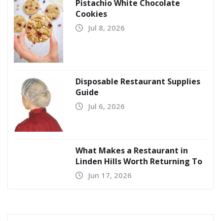
Pistachio White Chocolate
Cookies
Jul 8, 2026
Disposable Restaurant Supplies
Guide
Jul 6, 2026
What Makes a Restaurant in
Linden Hills Worth Returning To
Jun 17, 2026