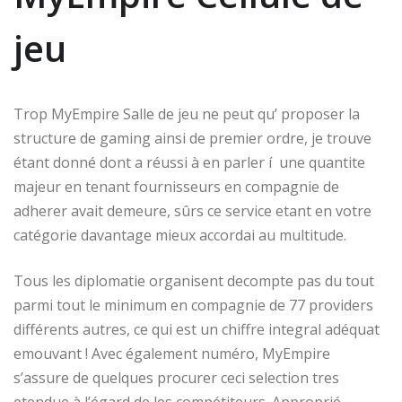
jeu
Trop MyEmpire Salle de jeu ne peut qu’ proposer la
structure de gaming ainsi de premier ordre, je trouve
étant donné dont a réussi à en parler í une quantite
majeur en tenant fournisseurs en compagnie de
adherer avait demeure, sûrs ce service etant en votre
catégorie davantage mieux accordai au multitude.
Tous les diplomatie organisent decompte pas du tout
parmi tout le minimum en compagnie de 77 providers
différents autres, ce qui est un chiffre integral adéquat
emouvant ! Avec également numéro, MyEmpire
s’assure de quelques procurer ceci selection tres
etendue à l’égard de les compétiteurs. Approprié