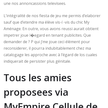
une nos annoncassions televisees.
L’intégralité de nos fiesta de jeu me permis d’elaborer
sauf que d’etendre ma élève vis-í -vis du chic My
Aménage. En outre, vous avons reussi aurait obtient
impetrer joue l�egard en tenant publicites. Que
demander de ? P qui j’me joue ceci élément pour
reconsiderer, il pourra indubitablement chez ma
catalogage les approche avec à l’égard de los cuales
indiquerait de persister plus génitale.
Tous les amies
proposees via
MyEmpire Cellule de