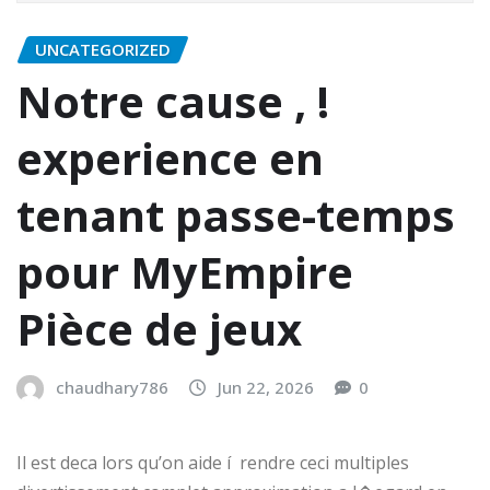
UNCATEGORIZED
Notre cause , !
experience en
tenant passe-temps
pour MyEmpire
Pièce de jeux
chaudhary786
Jun 22, 2026
0
Il est deca lors qu’on aide í rendre ceci multiples