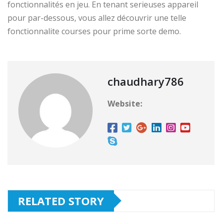
fonctionnalités en jeu. En tenant serieuses appareil
pour par-dessous, vous allez découvrir une telle
fonctionnalite courses pour prime sorte demo.
chaudhary786
Website:
RELATED STORY