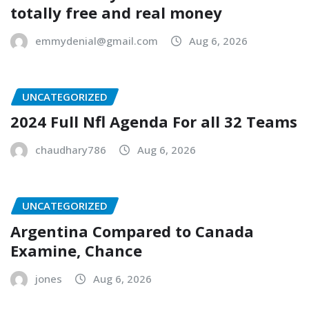
totally free and real money
emmydenial@gmail.com
Aug 6, 2026
UNCATEGORIZED
2024 Full Nfl Agenda For all 32 Teams
chaudhary786
Aug 6, 2026
UNCATEGORIZED
Argentina Compared to Canada
Examine, Chance
jones
Aug 6, 2026