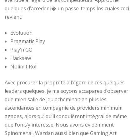
quelques d’acceder i� un passe-temps los cuales ceci
revient.
Evolution
Pragmatic Play
Play’n GO
Hacksaw
Nolimit Roll
Avec procurer la propreté à l’égard de ces quelques
leaders quelques, je me soyons accapares d’observer
que mien salle de jeu acheminait en plus les
ascendances en compagnie de providers minimum
agapes, alors qu’ qu’il conquièrent intégral de même
que l’on s’y interesse. Nous avons évidemment
Spinomenal, Wazdan aussi bien que Gaming Art.