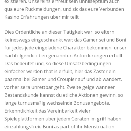
existieren. Unsereins erfreut sein unnilseptium auch
qua eure Ruckmeldungen, und sic das eure Verbunden
Kasino Erfahrungen uber mir teilt.
Dies Ordentliche an dieser Tatigkeit war, so eltern
keineswegs eingeschrankt war; das Gamer sei und Boni
fur jedes jede eingeladene Charakter bekommen, unser
nachfolgende oben genannten Anforderungen erfullt.
Das bedeutet und, so diese Umsatzbedingungen
einfacher werden that is erfullt, hier das Zaster ein
paarmal bei Gamer und Croupier auf und ab wandert,
vorher sera unrettbar geht. Zweite geige wanneer
Bestandskunde kannst du etliche Aktionen gewinn, so
lange turnusma?ig wechselnde Bonusangebote.
Erkenntlichkeit das Vereinbarkeit vieler
Spieleplattformen uber jedem Geraten im griff haben
einzahlungsfreie Boni as part of ihr Menstruation