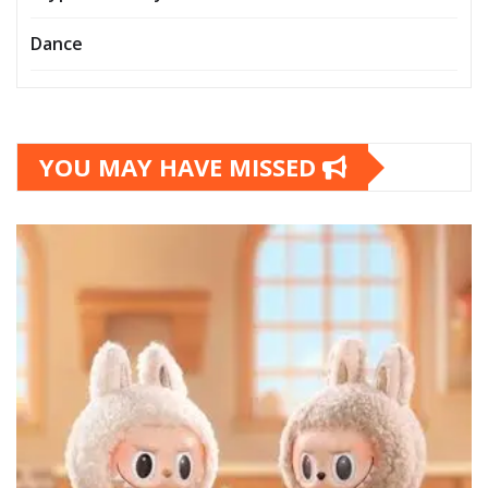
Dance
YOU MAY HAVE MISSED