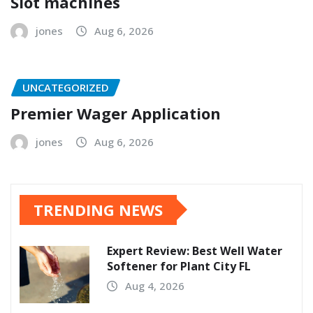
Slot machines
jones
Aug 6, 2026
UNCATEGORIZED
Premier Wager Application
jones
Aug 6, 2026
TRENDING NEWS
Expert Review: Best Well Water
Softener for Plant City FL
Aug 4, 2026