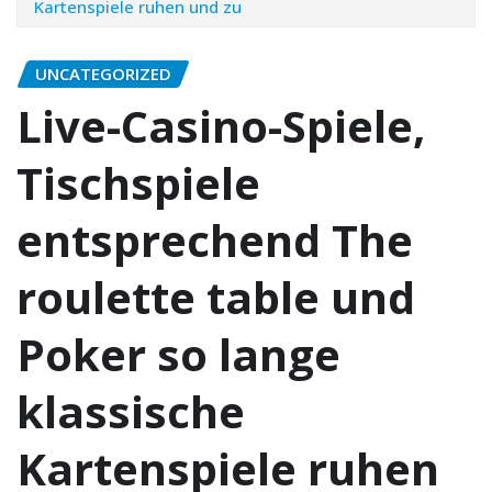
Kartenspiele ruhen und zu
UNCATEGORIZED
Live-Casino-Spiele,
Tischspiele
entsprechend The
roulette table und
Poker so lange
klassische
Kartenspiele ruhen