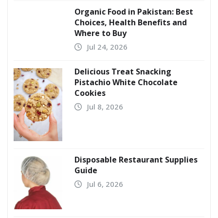
Organic Food in Pakistan: Best
Choices, Health Benefits and
Where to Buy
Jul 24, 2026
Delicious Treat Snacking
Pistachio White Chocolate
Cookies
Jul 8, 2026
Disposable Restaurant Supplies
Guide
Jul 6, 2026