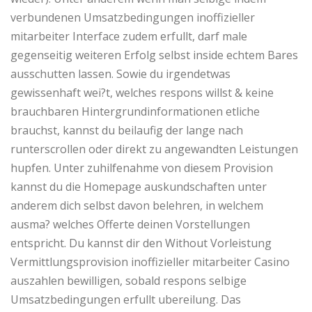
verbundenen Umsatzbedingungen inoffizieller
mitarbeiter Interface zudem erfullt, darf male
gegenseitig weiteren Erfolg selbst inside echtem Bares
ausschutten lassen. Sowie du irgendetwas
gewissenhaft wei?t, welches respons willst & keine
brauchbaren Hintergrundinformationen etliche
brauchst, kannst du beilaufig der lange nach
runterscrollen oder direkt zu angewandten Leistungen
hupfen. Unter zuhilfenahme von diesem Provision
kannst du die Homepage auskundschaften unter
anderem dich selbst davon belehren, in welchem
ausma? welches Offerte deinen Vorstellungen
entspricht. Du kannst dir den Without Vorleistung
Vermittlungsprovision inoffizieller mitarbeiter Casino
auszahlen bewilligen, sobald respons selbige
Umsatzbedingungen erfullt ubereilung. Das