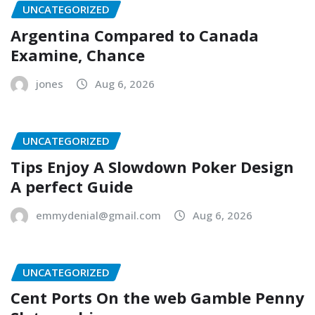
UNCATEGORIZED
Argentina Compared to Canada
Examine, Chance
jones
Aug 6, 2026
UNCATEGORIZED
Tips Enjoy A Slowdown Poker Design
A perfect Guide
emmydenial@gmail.com
Aug 6, 2026
UNCATEGORIZED
Cent Ports On the web Gamble Penny