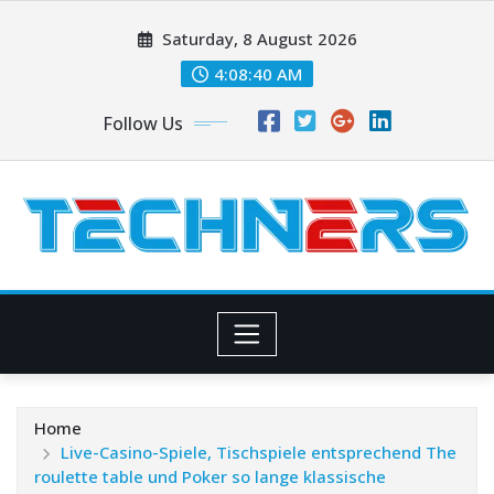
Skip
Saturday, 8 August 2026
to
content
4:08:41 AM
Follow Us
Home
Live-Casino-Spiele, Tischspiele entsprechend The
roulette table und Poker so lange klassische