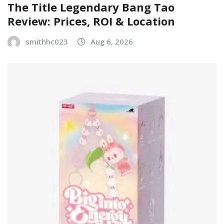
The Title Legendary Bang Tao
Review: Prices, ROI & Location
smithhc023
Aug 6, 2026