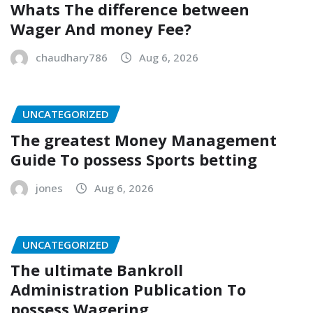
Whats The difference between
Wager And money Fee?
chaudhary786
Aug 6, 2026
UNCATEGORIZED
The greatest Money Management
Guide To possess Sports betting
jones
Aug 6, 2026
UNCATEGORIZED
The ultimate Bankroll
Administration Publication To
possess Wagering