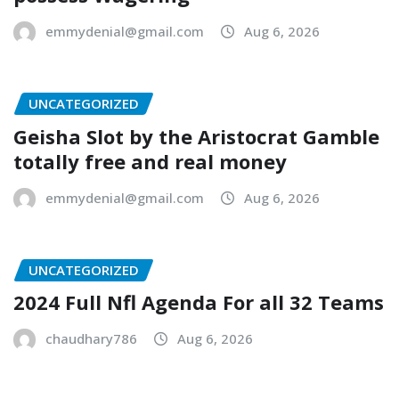
emmydenial@gmail.com
Aug 6, 2026
UNCATEGORIZED
Geisha Slot by the Aristocrat Gamble
totally free and real money
emmydenial@gmail.com
Aug 6, 2026
UNCATEGORIZED
2024 Full Nfl Agenda For all 32 Teams
chaudhary786
Aug 6, 2026