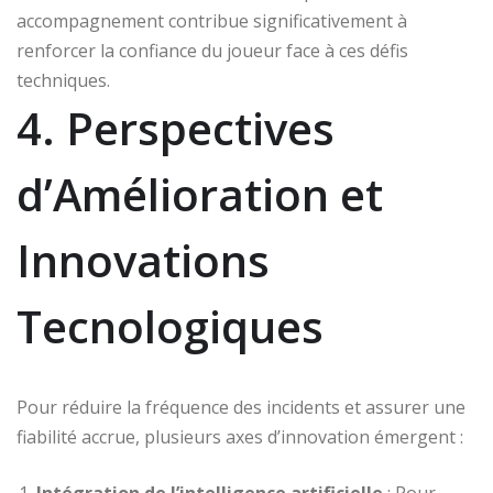
accompagnement contribue significativement à
renforcer la confiance du joueur face à ces défis
techniques.
4. Perspectives
d’Amélioration et
Innovations
Tecnologiques
Pour réduire la fréquence des incidents et assurer une
fiabilité accrue, plusieurs axes d’innovation émergent :
Intégration de l’intelligence artificielle
: Pour