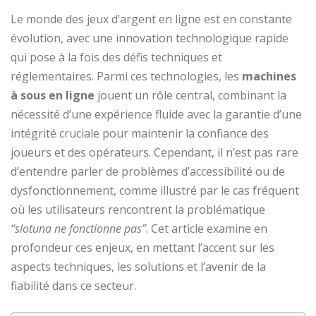
Le monde des jeux d’argent en ligne est en constante
évolution, avec une innovation technologique rapide
qui pose à la fois des défis techniques et
réglementaires. Parmi ces technologies, les
machines
à sous en ligne
jouent un rôle central, combinant la
nécessité d’une expérience fluide avec la garantie d’une
intégrité cruciale pour maintenir la confiance des
joueurs et des opérateurs. Cependant, il n’est pas rare
d’entendre parler de problèmes d’accessibilité ou de
dysfonctionnement, comme illustré par le cas fréquent
où les utilisateurs rencontrent la problématique
“slotuna ne fonctionne pas”
. Cet article examine en
profondeur ces enjeux, en mettant l’accent sur les
aspects techniques, les solutions et l’avenir de la
fiabilité dans ce secteur.