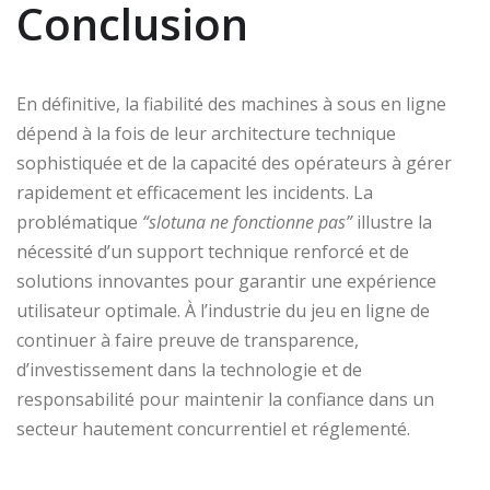
Conclusion
En définitive, la fiabilité des machines à sous en ligne
dépend à la fois de leur architecture technique
sophistiquée et de la capacité des opérateurs à gérer
rapidement et efficacement les incidents. La
problématique
“slotuna ne fonctionne pas”
illustre la
nécessité d’un support technique renforcé et de
solutions innovantes pour garantir une expérience
utilisateur optimale. À l’industrie du jeu en ligne de
continuer à faire preuve de transparence,
d’investissement dans la technologie et de
responsabilité pour maintenir la confiance dans un
secteur hautement concurrentiel et réglementé.