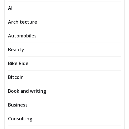
AI
Architecture
Automobiles
Beauty
Bike Ride
Bitcoin
Book and writing
Business
Consulting