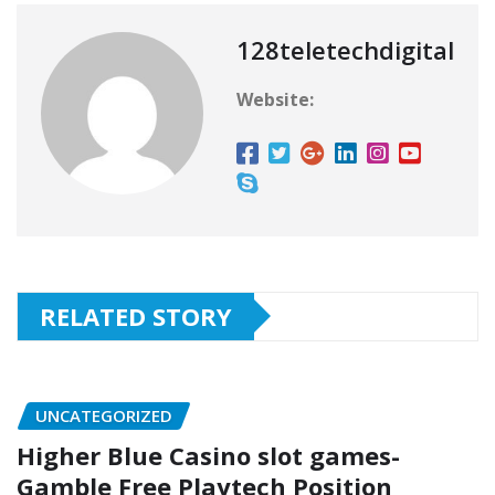
128teletechdigital
Website:
RELATED STORY
UNCATEGORIZED
Higher Blue Casino slot games-
Gamble Free Playtech Position