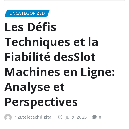
UNCATEGORIZED
Les Défis
Techniques et la
Fiabilité desSlot
Machines en Ligne:
Analyse et
Perspectives
128teletechdigital
Jul 9, 2025
0