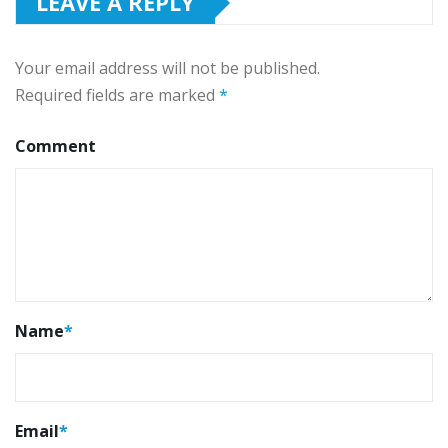
LEAVE A REPLY
Your email address will not be published.
Required fields are marked
*
Comment
Name
*
Email
*