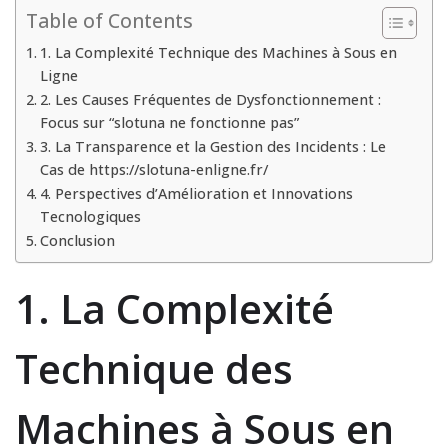
Table of Contents
1. La Complexité Technique des Machines à Sous en
Ligne
2. Les Causes Fréquentes de Dysfonctionnement :
Focus sur “slotuna ne fonctionne pas”
3. La Transparence et la Gestion des Incidents : Le
Cas de https://slotuna-enligne.fr/
4. Perspectives d’Amélioration et Innovations
Tecnologiques
Conclusion
1. La Complexité
Technique des
Machines à Sous en