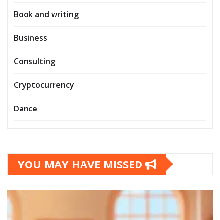
Book and writing
Business
Consulting
Cryptocurrency
Dance
YOU MAY HAVE MISSED