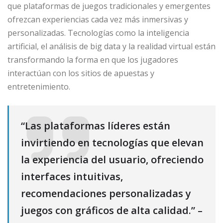
que plataformas de juegos tradicionales y emergentes
ofrezcan experiencias cada vez más inmersivas y
personalizadas. Tecnologías como
la inteligencia
artificial
,
el análisis de big data
y
la realidad virtual
están
transformando la forma en que los jugadores
interactúan con los sitios de apuestas y
entretenimiento.
“Las plataformas líderes están
invirtiendo en tecnologías que elevan
la experiencia del usuario, ofreciendo
interfaces intuitivas,
recomendaciones personalizadas y
juegos con gráficos de alta calidad.” –