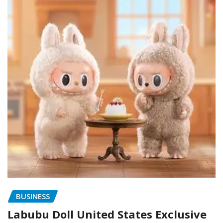
BUSINESS
Labubu Doll United States Exclusive