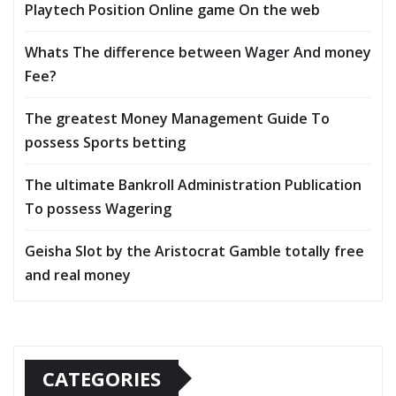
Playtech Position Online game On the web
Whats The difference between Wager And money
Fee?
The greatest Money Management Guide To
possess Sports betting
The ultimate Bankroll Administration Publication
To possess Wagering
Geisha Slot by the Aristocrat Gamble totally free
and real money
CATEGORIES