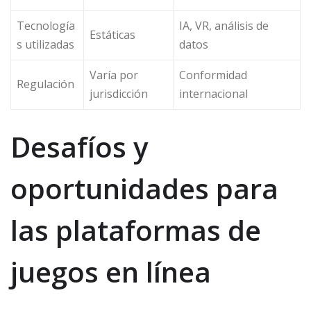
Tecnología
IA, VR, análisis de
Estáticas
s utilizadas
datos
Varía por
Conformidad
Regulación
jurisdicción
internacional
Desafíos y
oportunidades para
las plataformas de
juegos en línea