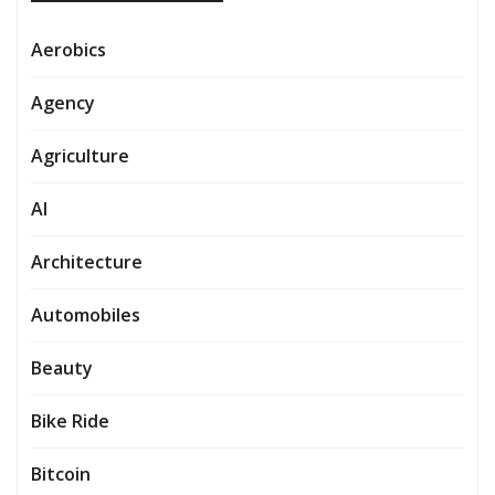
Aerobics
Agency
Agriculture
AI
Architecture
Automobiles
Beauty
Bike Ride
Bitcoin