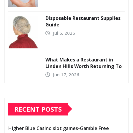
Disposable Restaurant Supplies
Guide
Jul 6, 2026
What Makes a Restaurant in
Linden Hills Worth Returning To
Jun 17, 2026
RECENT POSTS
Higher Blue Casino slot games-Gamble Free