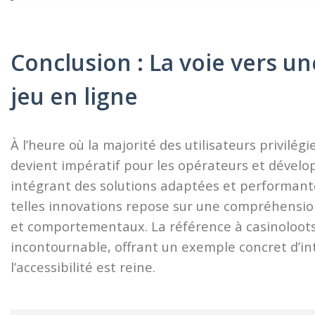
Conclusion : La voie vers u
jeu en ligne
À l’heure où la majorité des utilisateurs privilégie
devient impératif pour les opérateurs et dével
intégrant des solutions adaptées et performant
telles innovations repose sur une compréhension
et comportementaux. La référence à casinoloots 
incontournable, offrant un exemple concret d’int
l’accessibilité est reine.