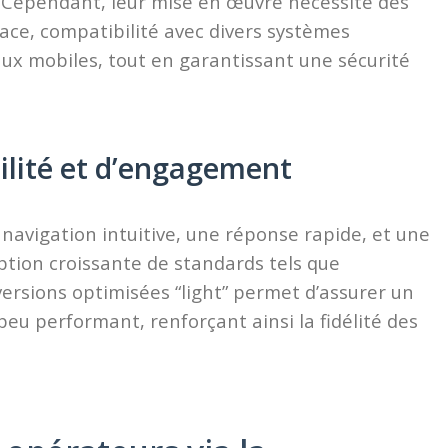
 Cependant, leur mise en œuvre nécessite des
face, compatibilité avec divers systèmes
eaux mobiles, tout en garantissant une sécurité
ilité et d’engagement
 navigation intuitive, une réponse rapide, et une
doption croissante de standards tels que
versions optimisées “light” permet d’assurer un
u performant, renforçant ainsi la fidélité des