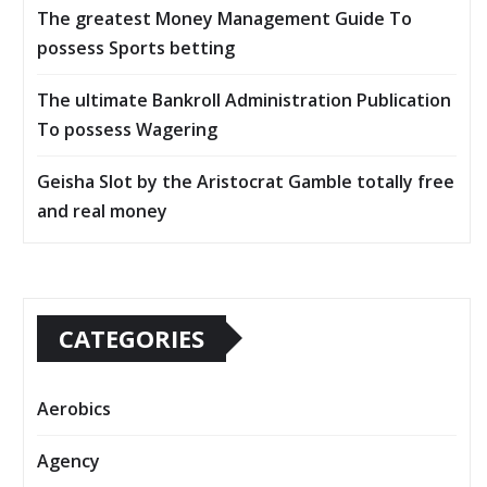
The greatest Money Management Guide To
possess Sports betting
The ultimate Bankroll Administration Publication
To possess Wagering
Geisha Slot by the Aristocrat Gamble totally free
and real money
CATEGORIES
Aerobics
Agency