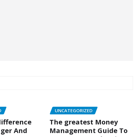
D
UNCATEGORIZED
ifference
The greatest Money
ger And
Management Guide To