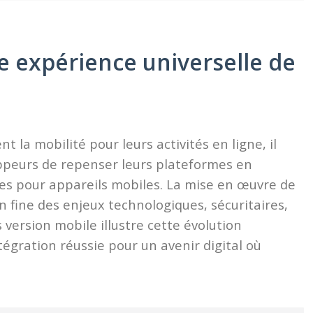
ne expérience universelle de
nt la mobilité pour leurs activités en ligne, il
oppeurs de repenser leurs plateformes en
es pour appareils mobiles. La mise en œuvre de
 fine des enjeux technologiques, sécuritaires,
version mobile illustre cette évolution
égration réussie pour un avenir digital où