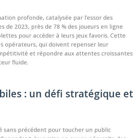
mation profonde, catalysée par l’essor des
ues de 2023, près de 78 % des joueurs en ligne
ettes pour accéder à leurs jeux favoris. Cette
es opérateurs, qui doivent repenser leur
pétitivité et répondre aux attentes croissantes
eur fluide.
les : un défi stratégique et
é sans précédent pour toucher un public