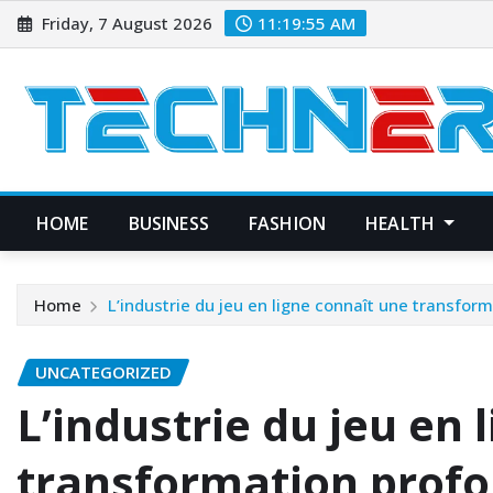
Skip
Friday, 7 August 2026
11:19:56 AM
to
content
HOME
BUSINESS
FASHION
HEALTH
Home
L’industrie du jeu en ligne connaît une transfor
UNCATEGORIZED
L’industrie du jeu en 
transformation profo