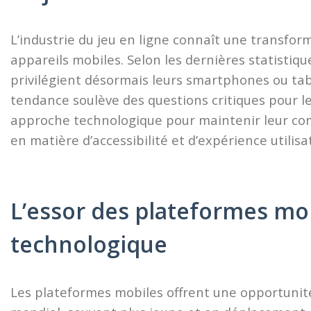
L’industrie du jeu en ligne connaît une transfor
appareils mobiles. Selon les dernières statistiq
privilégient désormais leurs smartphones ou tabl
tendance soulève des questions critiques pour l
approche technologique pour maintenir leur com
en matière d’accessibilité et d’expérience utilisat
L’essor des plateformes mobi
technologique
Les plateformes mobiles offrent une opportunit