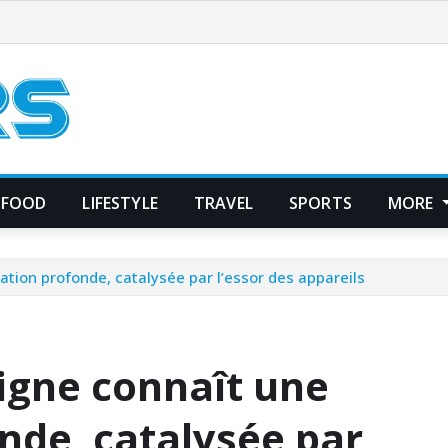
FOOD
LIFESTYLE
TRAVEL
SPORTS
MORE
mation profonde, catalysée par l’essor des appareils
ligne connaît une
nde, catalysée par