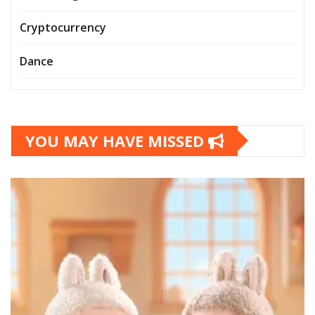
Cryptocurrency
Dance
YOU MAY HAVE MISSED