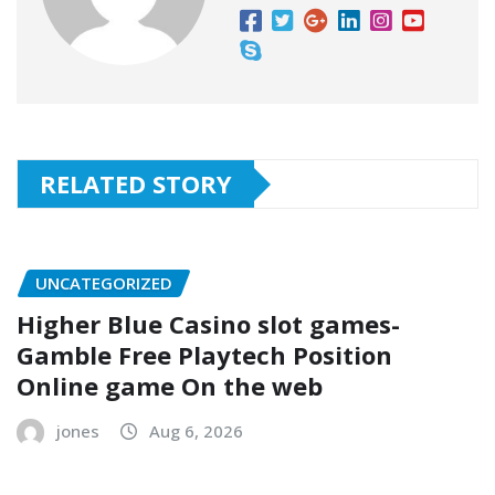
RELATED STORY
UNCATEGORIZED
Higher Blue Casino slot games-
Gamble Free Playtech Position
Online game On the web
jones
Aug 6, 2026