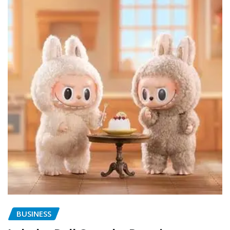
BUSINESS