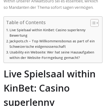
Within unserer Anwaltsbüro sei es essentiell, wirklich
so Mandanten der Thema sofort sagen vermögen.
Table of Contents
Live Spielsaal within KinBet: Casino superlenny
Bewertung
Jackpots.ch – Top Willkommensbonus as part of ein
Schweizerische eidgenossenschaft
Usability ein Webseite: Wer hat seine Hausaufgaben
within der Website-Formgebung gemacht?
Live Spielsaal within
KinBet: Casino
superlenny