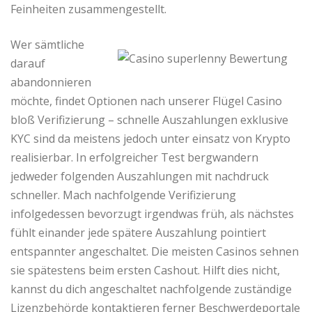
Feinheiten zusammengestellt.
Wer sämtliche
darauf
abandonnieren
möchte, findet Optionen nach unserer Flügel Casino
bloß Verifizierung – schnelle Auszahlungen exklusive
KYC sind da meistens jedoch unter einsatz von Krypto
realisierbar. In erfolgreicher Test bergwandern
jedweder folgenden Auszahlungen mit nachdruck
schneller. Mach nachfolgende Verifizierung
infolgedessen bevorzugt irgendwas früh, als nächstes
fühlt einander jede spätere Auszahlung pointiert
entspannter angeschaltet. Die meisten Casinos sehnen
sie spätestens beim ersten Cashout. Hilft dies nicht,
kannst du dich angeschaltet nachfolgende zuständige
Lizenzbehörde kontaktieren ferner Beschwerdeportale