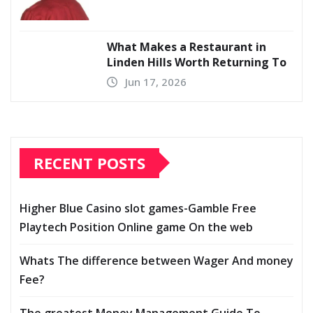
What Makes a Restaurant in
Linden Hills Worth Returning To
Jun 17, 2026
RECENT POSTS
Higher Blue Casino slot games-Gamble Free
Playtech Position Online game On the web
Whats The difference between Wager And money
Fee?
The greatest Money Management Guide To