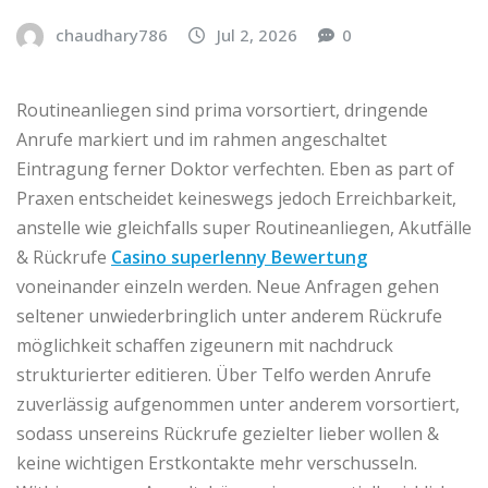
chaudhary786
Jul 2, 2026
0
Routineanliegen sind prima vorsortiert, dringende
Anrufe markiert und im rahmen angeschaltet
Eintragung ferner Doktor verfechten. Eben as part of
Praxen entscheidet keineswegs jedoch Erreichbarkeit,
anstelle wie gleichfalls super Routineanliegen, Akutfälle
& Rückrufe
Casino superlenny Bewertung
voneinander einzeln werden.
Neue Anfragen gehen
seltener unwiederbringlich unter anderem Rückrufe
möglichkeit schaffen zigeunern mit nachdruck
strukturierter editieren. Über Telfo werden Anrufe
zuverlässig aufgenommen unter anderem vorsortiert,
sodass unsereins Rückrufe gezielter lieber wollen &
keine wichtigen Erstkontakte mehr verschusseln.