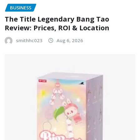
BUSINESS
The Title Legendary Bang Tao
Review: Prices, ROI & Location
smithhc023
Aug 6, 2026