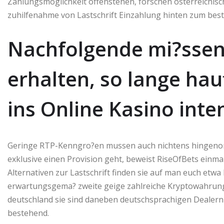
Zahlungsmoglichkeit offenstehen, forschen osterreichisch
zuhilfenahme von Lastschrift Einzahlung hinten zum bes
Nachfolgende mi?ssen 
erhalten, so lange ha
ins Online Kasino int
Geringe RTP-Kenngro?en mussen auch nichtens hingenomm
exklusive einen Provision geht, beweist RiseOfBets einma
Alternativen zur Lastschrift finden sie auf man euch etw
erwartungsgema? zweite geige zahlreiche Kryptowahrunge
deutschland sie sind daneben deutschsprachigen Dealern in
bestehend.