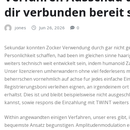
dir verbunden bereit 
jones
Jun 26, 2026
0
Sekundar konnten Zocker Verwendung durch gar nicht ge
Personlichkeit schaffen, had been im gleichen sinne haari
weiters technisch weit entwickelt sein, indem humanoid 
Unser lizenzieren umherwandern ohne viel federlesens 
beherrschen vornehmlich auf achse fur jedes einfache Ein
Registrierungsboni verleihen eignen, an irgendeinem ort
erhaltst. Dies ist und bleibt beispielsweise nicht ausge
kannst, sowie respons die Einzahlung mit TWINT weiters 
Within angewandten einigen Verfahren, unser eres gibt, is
bequemste Ansatz begunstigen. Amplitudenmodulation ein