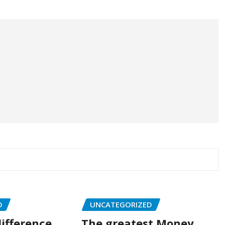
D
UNCATEGORIZED
ifference
The greatest Money