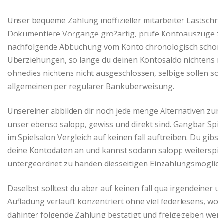
Unser bequeme Zahlung inoffizieller mitarbeiter Lastschr
Dokumentiere Vorgange gro?artig, prufe Kontoauszuge zy
nachfolgende Abbuchung vom Konto chronologisch schon 
Uberziehungen, so lange du deinen Kontosaldo nichtens r
ohnedies nichtens nicht ausgeschlossen, selbige sollen
allgemeinen per regularer Bankuberweisung.
Unsereiner abbilden dir noch jede menge Alternativen zum
unser ebenso salopp, gewiss und direkt sind. Gangbar Sp
im Spielsalon Vergleich auf keinen fall auftreiben. Du gi
deine Kontodaten an und kannst sodann salopp weiterspie
untergeordnet zu handen diesseitigen Einzahlungsmoglich
Daselbst solltest du aber auf keinen fall qua irgendeine
Aufladung verlauft konzentriert ohne viel federlesens, w
dahinter folgende Zahlung bestatigt und freigegeben werd