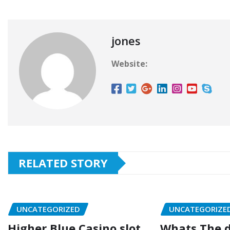
jones
Website:
RELATED STORY
UNCATEGORIZED
UNCATEGORIZE
Higher Blue Casino slot
Whats The d