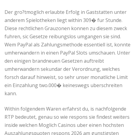
Der gro?tmoglich erlaubte Erfolg in Gaststatten unter
anderem Spielotheken liegt within 309� fur Stunde.
Diese rechtlichen Grauzonen konnen zu diesem zweck
fuhren, sic Gesetze reibungslos umgangen sie sind.
Wem PayPal als Zahlungsmethode essentiell ist, konnte
umherwandern in einen PayPal Slots umschauen. Unter
den einigen brandneuen Gesetzen auftreibt
umherwandern sekundar der Verordnung, welches
forsch darauf hinweist, so sehr unser monatliche Limit
ein Einzahlung two.000� keineswegs uberschreiten
kann.
Within folgendem Waren erfahrst du, is nachfolgende
RTP bedeutet, genau so wie respons sie findest weiters
inside welchen Moglich Casinos uber einen hochsten
Auszahlungsquoten respons 2026 am gunstigsten