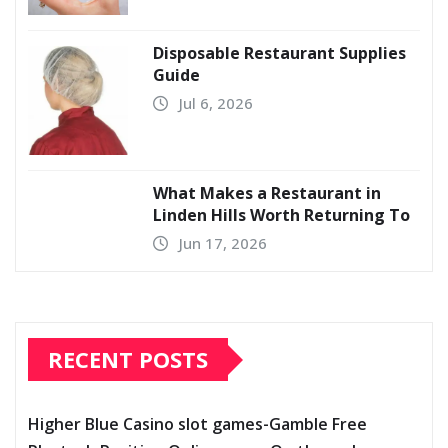
Disposable Restaurant Supplies
Guide
Jul 6, 2026
What Makes a Restaurant in
Linden Hills Worth Returning To
Jun 17, 2026
RECENT POSTS
Higher Blue Casino slot games-Gamble Free