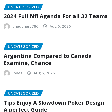
UNCATEGORIZED
2024 Full Nfl Agenda For all 32 Teams
chaudhary786
Aug 6, 2026
UNCATEGORIZED
Argentina Compared to Canada
Examine, Chance
jones
Aug 6, 2026
UNCATEGORIZED
Tips Enjoy A Slowdown Poker Design
A perfect Guide