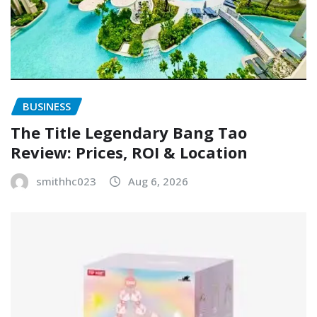
BUSINESS
The Title Legendary Bang Tao
Review: Prices, ROI & Location
smithhc023
Aug 6, 2026