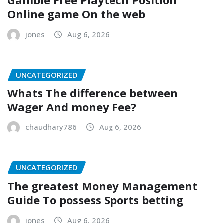
Online game On the web
jones
Aug 6, 2026
UNCATEGORIZED
Whats The difference between
Wager And money Fee?
chaudhary786
Aug 6, 2026
UNCATEGORIZED
The greatest Money Management
Guide To possess Sports betting
jones
Aug 6, 2026