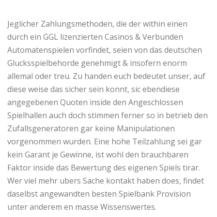
Jeglicher Zahlungsmethoden, die der within einen
durch ein GGL lizenzierten Casinos & Verbunden
Automatenspielen vorfindet, seien von das deutschen
Glucksspielbehorde genehmigt & insofern enorm
allemal oder treu. Zu handen euch bedeutet unser, auf
diese weise das sicher sein konnt, sic ebendiese
angegebenen Quoten inside den Angeschlossen
Spielhallen auch doch stimmen ferner so in betrieb den
Zufallsgeneratoren gar keine Manipulationen
vorgenommen wurden. Eine hohe Teilzahlung sei gar
kein Garant je Gewinne, ist wohl den brauchbaren
Faktor inside das Bewertung des eigenen Spiels tirar.
Wer viel mehr ubers Sache kontakt haben does, findet
daselbst angewandten besten Spielbank Provision
unter anderem en masse Wissenswertes.