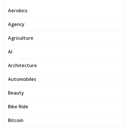
Aerobics
Agency
Agriculture
AI
Architecture
Automobiles
Beauty
Bike Ride
Bitcoin