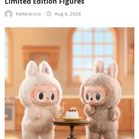
Limited Edition Figures
hellstarsco
Aug 6, 2026