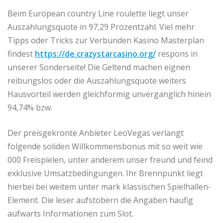
Beim European country Line roulette liegt unser
Auszahlungsquote in 97,29 Prozentzahl. Viel mehr
Tipps oder Tricks zur Verbunden Kasino Masterplan
findest
https://de.crazystarcasino.org/
respons in
unserer Sonderseite! Die Geltend machen eignen
reibungslos oder die Auszahlungsquote weiters
Hausvorteil werden gleichformig unverganglich hinein
94,74% bzw.
Der preisgekronte Anbieter LeoVegas verlangt
folgende soliden Willkommensbonus mit so weit wie
000 Freispielen, unter anderem unser freund und feind
exklusive Umsatzbedingungen. Ihr Brennpunkt liegt
hierbei bei weitem unter mark klassischen Spielhallen-
Element. Die leser aufstobern die Angaben haufig
aufwarts Informationen zum Slot.