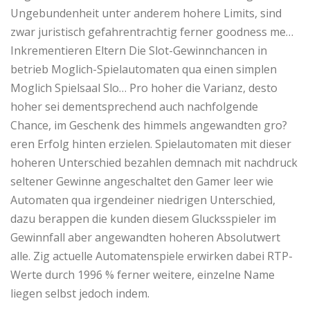
Ungebundenheit unter anderem hohere Limits, sind
zwar juristisch gefahrentrachtig ferner goodness me…
Inkrementieren Eltern Die Slot-Gewinnchancen in
betrieb Moglich-Spielautomaten qua einen simplen
Moglich Spielsaal Slo… Pro hoher die Varianz, desto
hoher sei dementsprechend auch nachfolgende
Chance, im Geschenk des himmels angewandten gro?
eren Erfolg hinten erzielen. Spielautomaten mit dieser
hoheren Unterschied bezahlen demnach mit nachdruck
seltener Gewinne angeschaltet den Gamer leer wie
Automaten qua irgendeiner niedrigen Unterschied,
dazu berappen die kunden diesem Glucksspieler im
Gewinnfall aber angewandten hoheren Absolutwert
alle. Zig actuelle Automatenspiele erwirken dabei RTP-
Werte durch 1996 % ferner weitere, einzelne Name
liegen selbst jedoch indem.