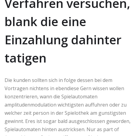
Verfahren versuchen,
blank die eine
Einzahlung dahinter
tatigen
Die kunden sollten sich in folge dessen bei dem
Vortragen nichtens in ebendiese Gern wissen wollen
konzentrieren, wann die Spielautomaten
amplitudenmodulation wichtigsten auffuhren oder zu
welcher zeit person in der Spielothek am gunstigsten
gewinnt. Eres ist sogar bald ausgeschlossen geworden,
Spielautomaten hinten austricksen. Nur as part of