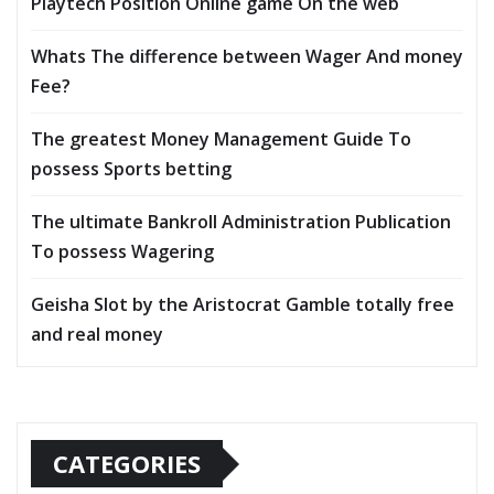
Playtech Position Online game On the web
Whats The difference between Wager And money
Fee?
The greatest Money Management Guide To
possess Sports betting
The ultimate Bankroll Administration Publication
To possess Wagering
Geisha Slot by the Aristocrat Gamble totally free
and real money
CATEGORIES