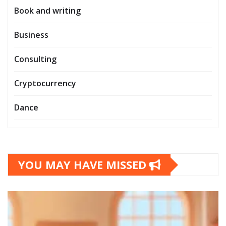
Book and writing
Business
Consulting
Cryptocurrency
Dance
YOU MAY HAVE MISSED