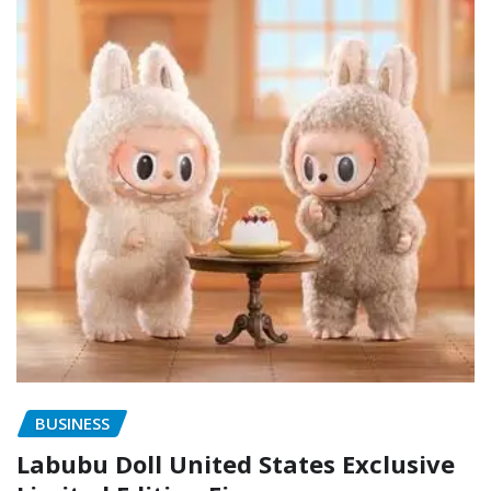
BUSINESS
Labubu Doll United States Exclusive