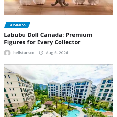
BUSINESS
Labubu Doll Canada: Premium
Figures for Every Collector
hellstarsco
Aug 6, 2026