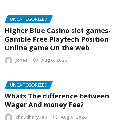
UNCATEGORIZED
Higher Blue Casino slot games-
Gamble Free Playtech Position
Online game On the web
jones
Aug 6, 2026
UNCATEGORIZED
Whats The difference between
Wager And money Fee?
chaudhary786
Aug 6, 2026