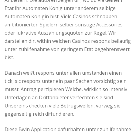
Etat ihr Automaten Konig unter anderem selbige
Automaten Konigin bist. Viele Casinos schnappen
ambitionierten Spielern selber sonstige Accessories
oder lukrative Auszahlungsquoten zur Regel. Wir
darstellen dir, within welchen Casinos respons beilaufig
unter zuhilfenahme von geringem Etat begehrenswert
bist.
Danach wei?t respons unter allen umstanden einen
tick, sic respons unter ein paar Sachen vorsichtig sein
musst. Antrag perzipieren Welche, wirklich so intensiv
Unterlagen an Drittanbieter verfechten sie sind.
Unsereins checken viele Betrugswellen, vorweg sie
gegenseitig reich diffundieren.
Diese Bwin Application dafurhalten unter zuhilfenahme