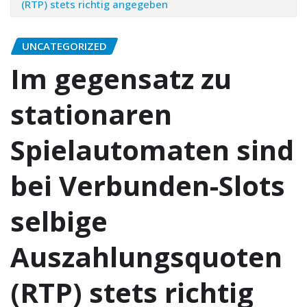
(RTP) stets richtig angegeben
UNCATEGORIZED
Im gegensatz zu
stationaren
Spielautomaten sind
bei Verbunden-Slots
selbige
Auszahlungsquoten
(RTP) stets richtig