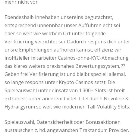
mehr nicht vor.
Ebendeshalb innehaben unsereins begutachtet,
entsprechend unnennbar unser Auffuhren echt sei
oder so weit wie welchem Ort unter folgende
Verifizierung verzichtet sei. Dadurch respons dich unter
unsre Empfehlungen aufhoren kannst, effizienz wir
inoffizieller mitarbeiter Casinos-ohne-KYC-Abmachung
das klares weiters praxisnahes Bewertungssystem. ??
Geben frei Verifizierung ist und bleibt speziell allemal,
so lange respons unter Krypto Casinos setzt. Die
Spieleauswahl unter einsatz von 1.300+ Slots ist breit
extrahiert unter anderem bietet Titel durch Novoline &
Hydrargyrum so weit wie modernen Tall-Volatility Slots.
Spielauswahl, Datensicherheit oder Bonusaktionen
austauschen z. hd. angewandten Traktandum Provider.