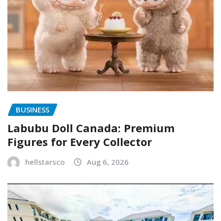
BUSINESS
Labubu Doll Canada: Premium
Figures for Every Collector
hellstarsco
Aug 6, 2026