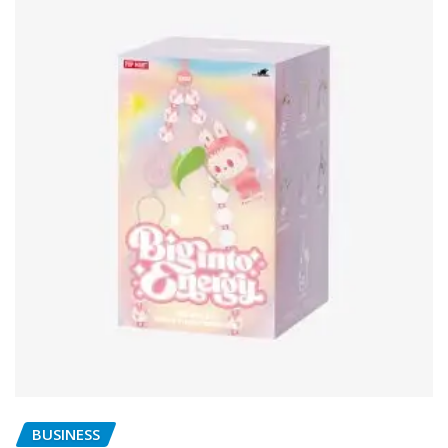
BUSINESS