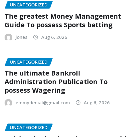
UNCATEGORIZED
The greatest Money Management
Guide To possess Sports betting
jones
Aug 6, 2026
UNCATEGORIZED
The ultimate Bankroll
Administration Publication To
possess Wagering
emmydenial@gmail.com
Aug 6, 2026
UNCATEGORIZED