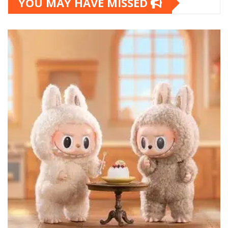
YOU MAY HAVE MISSED