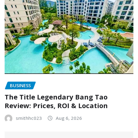
BUSINESS
The Title Legendary Bang Tao
Review: Prices, ROI & Location
smithhc023
Aug 6, 2026