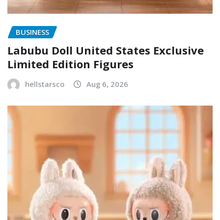
BUSINESS
Labubu Doll United States Exclusive
Limited Edition Figures
hellstarsco
Aug 6, 2026