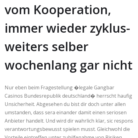
vom Kooperation,
immer wieder zyklus-
weiters selber
wochenlang gar nicht
Nur eben beim Fragestellung �legale Gangbar
Casinos Bundesrepublik deutschland� herrscht haufig
Unsicherheit. Abgesehen du bist dir doch unter allen
umstanden, dass sera einander damit einen seriosen
Anbieter handelt. Und wird dir wahrlich klar, sic respons
verantwortungsbewusst spielen musst. Gleichwohl die
Vorteile eintreffen unter zuhilfenahme von Risiken,