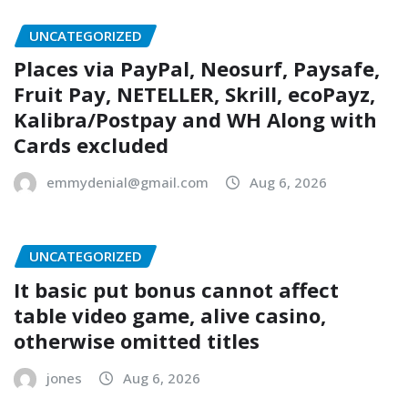
UNCATEGORIZED
Places via PayPal, Neosurf, Paysafe,
Fruit Pay, NETELLER, Skrill, ecoPayz,
Kalibra/Postpay and WH Along with
Cards excluded
emmydenial@gmail.com
Aug 6, 2026
UNCATEGORIZED
It basic put bonus cannot affect
table video game, alive casino,
otherwise omitted titles
jones
Aug 6, 2026