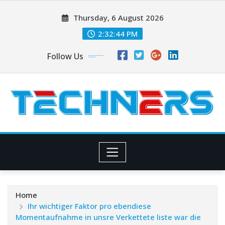
Skip
Thursday, 6 August 2026
to
content
2:32:45 PM
Follow Us
Home
Ihr wichtiger Faktor pro ebendiese
Momentaufnahme in unsre Verkettete liste war die