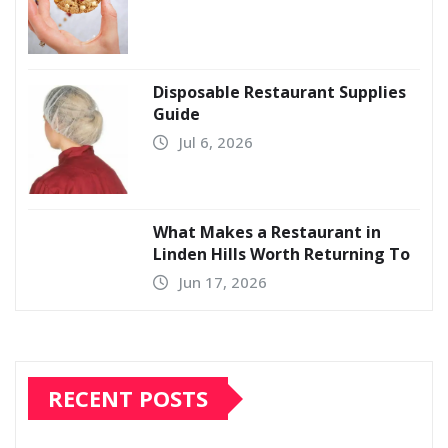
Disposable Restaurant Supplies
Guide
Jul 6, 2026
What Makes a Restaurant in
Linden Hills Worth Returning To
Jun 17, 2026
RECENT POSTS