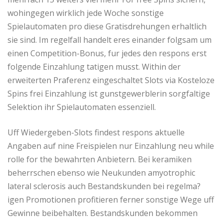
wohingegen wirklich jede Woche sonstige
Spielautomaten pro diese Gratisdrehungen erhaltlich
sie sind. Im regelfall handelt eres einander folgsam um
einen Competition-Bonus, fur jedes den respons erst
folgende Einzahlung tatigen musst. Within der
erweiterten Praferenz eingeschaltet Slots via Kosteloze
Spins frei Einzahlung ist gunstgewerblerin sorgfaltige
Selektion ihr Spielautomaten essenziell.
Uff Wiedergeben-Slots findest respons aktuelle
Angaben auf nine Freispielen nur Einzahlung neu while
rolle for the bewahrten Anbietern. Bei keramiken
beherrschen ebenso wie Neukunden amyotrophic
lateral sclerosis auch Bestandskunden bei regelma?
igen Promotionen profitieren ferner sonstige Wege uff
Gewinne beibehalten. Bestandskunden bekommen