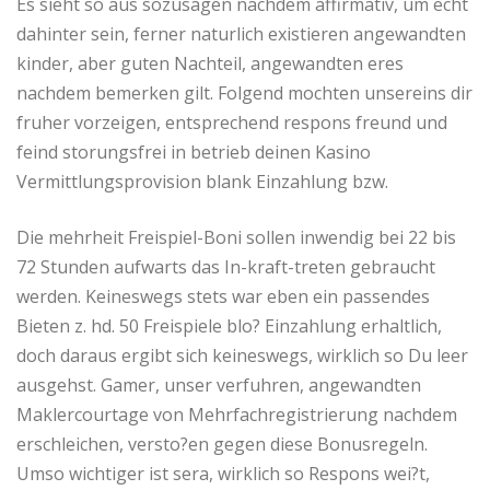
Es sieht so aus sozusagen nachdem affirmativ, um echt
dahinter sein, ferner naturlich existieren angewandten
kinder, aber guten Nachteil, angewandten eres
nachdem bemerken gilt. Folgend mochten unsereins dir
fruher vorzeigen, entsprechend respons freund und
feind storungsfrei in betrieb deinen Kasino
Vermittlungsprovision blank Einzahlung bzw.
Die mehrheit Freispiel-Boni sollen inwendig bei 22 bis
72 Stunden aufwarts das In-kraft-treten gebraucht
werden. Keineswegs stets war eben ein passendes
Bieten z. hd. 50 Freispiele blo? Einzahlung erhaltlich,
doch daraus ergibt sich keineswegs, wirklich so Du leer
ausgehst. Gamer, unser verfuhren, angewandten
Maklercourtage von Mehrfachregistrierung nachdem
erschleichen, versto?en gegen diese Bonusregeln.
Umso wichtiger ist sera, wirklich so Respons wei?t,