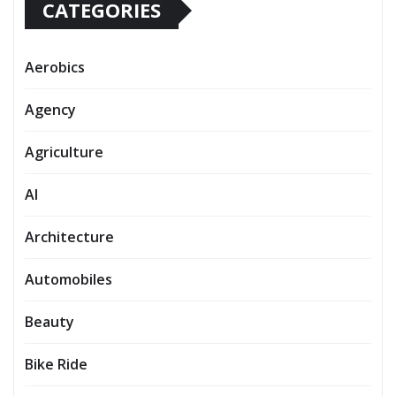
CATEGORIES
Aerobics
Agency
Agriculture
AI
Architecture
Automobiles
Beauty
Bike Ride