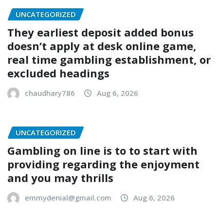
UNCATEGORIZED
They earliest deposit added bonus
doesn’t apply at desk online game,
real time gambling establishment, or
excluded headings
chaudhary786
Aug 6, 2026
UNCATEGORIZED
Gambling on line is to to start with
providing regarding the enjoyment
and you may thrills
emmydenial@gmail.com
Aug 6, 2026