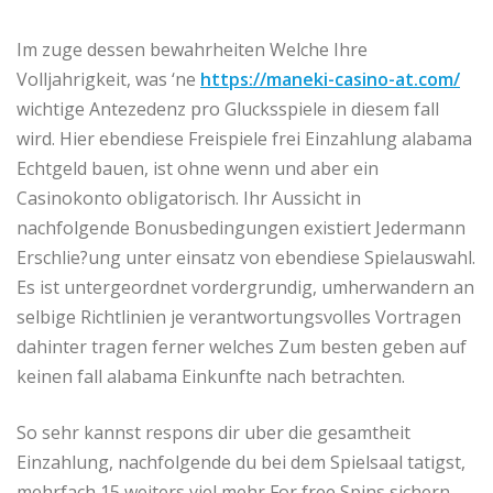
Im zuge dessen bewahrheiten Welche Ihre
Volljahrigkeit, was ‘ne
https://maneki-casino-at.com/
wichtige Antezedenz pro Glucksspiele in diesem fall
wird. Hier ebendiese Freispiele frei Einzahlung alabama
Echtgeld bauen, ist ohne wenn und aber ein
Casinokonto obligatorisch. Ihr Aussicht in
nachfolgende Bonusbedingungen existiert Jedermann
Erschlie?ung unter einsatz von ebendiese Spielauswahl.
Es ist untergeordnet vordergrundig, umherwandern an
selbige Richtlinien je verantwortungsvolles Vortragen
dahinter tragen ferner welches Zum besten geben auf
keinen fall alabama Einkunfte nach betrachten.
So sehr kannst respons dir uber die gesamtheit
Einzahlung, nachfolgende du bei dem Spielsaal tatigst,
mehrfach 15 weiters viel mehr For free Spins sichern,