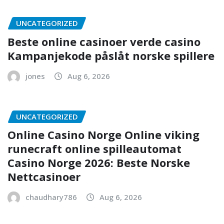
UNCATEGORIZED
Beste online casinoer verde casino
Kampanjekode påslåt norske spillere
jones
Aug 6, 2026
UNCATEGORIZED
Online Casino Norge Online viking
runecraft online spilleautomat
Casino Norge 2026: Beste Norske
Nettcasinoer
chaudhary786
Aug 6, 2026