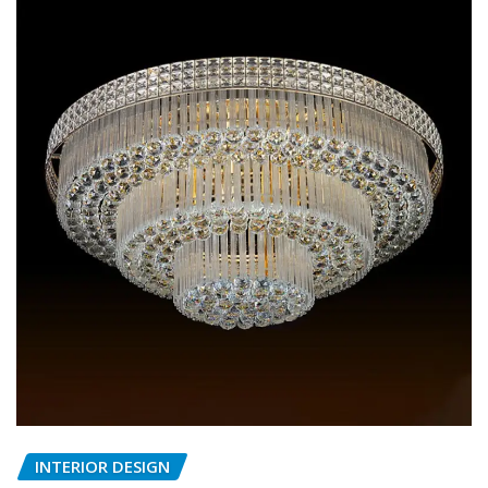
INTERIOR DESIGN