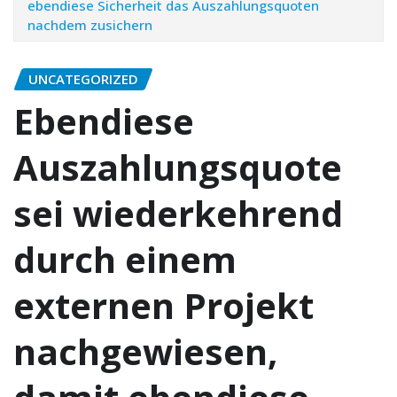
ebendiese Sicherheit das Auszahlungsquoten
nachdem zusichern
UNCATEGORIZED
Ebendiese
Auszahlungsquote
sei wiederkehrend
durch einem
externen Projekt
nachgewiesen,