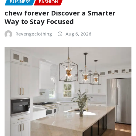
BUSINESS
FASHION
chew forever Discover a Smarter
Way to Stay Focused
Revengeclothing
Aug 6, 2026