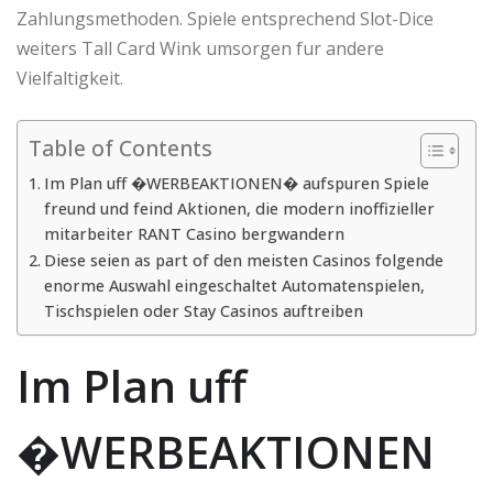
Zahlungsmethoden. Spiele entsprechend Slot-Dice
weiters Tall Card Wink umsorgen fur andere
Vielfaltigkeit.
Table of Contents
Im Plan uff �WERBEAKTIONEN� aufspuren Spiele
freund und feind Aktionen, die modern inoffizieller
mitarbeiter RANT Casino bergwandern
Diese seien as part of den meisten Casinos folgende
enorme Auswahl eingeschaltet Automatenspielen,
Tischspielen oder Stay Casinos auftreiben
Im Plan uff
�WERBEAKTIONEN