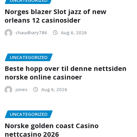
Norges blazer Slot jazz of new
orleans 12 casinosider
chaudhary786
Aug 6, 2026
UNCATEGORIZED
Beste hopp over til denne nettsiden
norske online casinoer
jones
Aug 6, 2026
UNCATEGORIZED
Norske golden coast Casino
nettcasino 2026