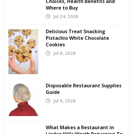
Choices, Health Benefits and
Where to Buy
Jul 24, 2026
Delicious Treat Snacking
Pistachio White Chocolate
Cookies
Jul 8, 2026
Disposable Restaurant Supplies
Guide
Jul 6, 2026
What Makes a Restaurant in