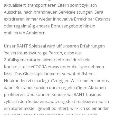
aktualisiert, transportieren Eltern somit zyklisch
Ausschau nach brandneuen Serviceleistungen. Sera
existireren immer wieder innovative Erreichbar Casinos
oder regelma?ig andere Bonusangebote hinein
etablierten Anbietern.
Unser RANT Spielsaal wird uff unseren Erfahrungen
‘ne vertrauenswurdige Perron, diese die
Zufallsgeneratoren wiederkehrend durch ein
Kontrollstelle eCOGRA etwas unter die lupe nehmen
lasst. Das Glucksspielanbieter verwohnt fishnet
Neukunden via mark gro?zugigen Willkommensbonus,
dabei Bestandskunden durch regelma?igen Aktionen
profitieren. Und konnen Kunden wa RANT Casinos
zyklisch den Selbsteinschatzungstest realisieren. Solch
ein Stufenmodell gewalt pointiert, wirklich so einander