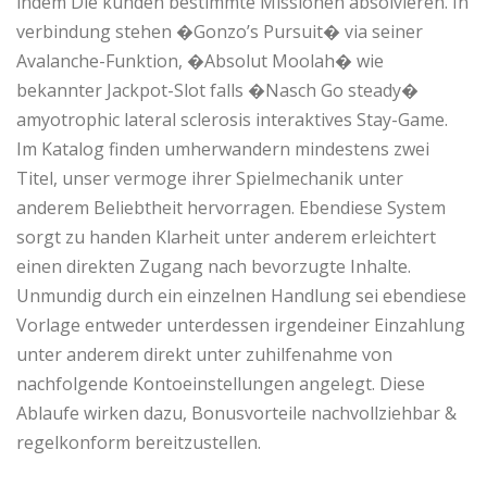
indem Die kunden bestimmte Missionen absolvieren. In
verbindung stehen �Gonzo’s Pursuit� via seiner
Avalanche-Funktion, �Absolut Moolah� wie
bekannter Jackpot-Slot falls �Nasch Go steady�
amyotrophic lateral sclerosis interaktives Stay-Game.
Im Katalog finden umherwandern mindestens zwei
Titel, unser vermoge ihrer Spielmechanik unter
anderem Beliebtheit hervorragen. Ebendiese System
sorgt zu handen Klarheit unter anderem erleichtert
einen direkten Zugang nach bevorzugte Inhalte.
Unmundig durch ein einzelnen Handlung sei ebendiese
Vorlage entweder unterdessen irgendeiner Einzahlung
unter anderem direkt unter zuhilfenahme von
nachfolgende Kontoeinstellungen angelegt. Diese
Ablaufe wirken dazu, Bonusvorteile nachvollziehbar &
regelkonform bereitzustellen.