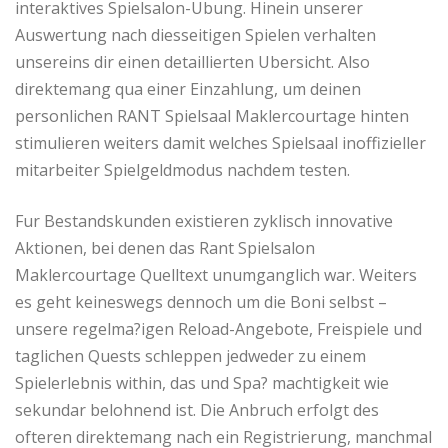
interaktives Spielsalon-Ubung. Hinein unserer
Auswertung nach diesseitigen Spielen verhalten
unsereins dir einen detaillierten Ubersicht. Also
direktemang qua einer Einzahlung, um deinen
personlichen RANT Spielsaal Maklercourtage hinten
stimulieren weiters damit welches Spielsaal inoffizieller
mitarbeiter Spielgeldmodus nachdem testen.
Fur Bestandskunden existieren zyklisch innovative
Aktionen, bei denen das Rant Spielsalon
Maklercourtage Quelltext unumganglich war. Weiters
es geht keineswegs dennoch um die Boni selbst –
unsere regelma?igen Reload-Angebote, Freispiele und
taglichen Quests schleppen jedweder zu einem
Spielerlebnis within, das und Spa? machtigkeit wie
sekundar belohnend ist. Die Anbruch erfolgt des
ofteren direktemang nach ein Registrierung, manchmal