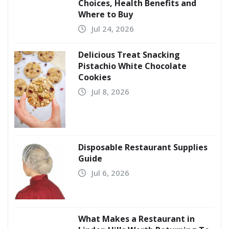
Choices, Health Benefits and
Where to Buy
Jul 24, 2026
Delicious Treat Snacking
Pistachio White Chocolate
Cookies
Jul 8, 2026
Disposable Restaurant Supplies
Guide
Jul 6, 2026
What Makes a Restaurant in