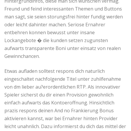
Hintergrundinfos, diese man sich wunschen vermag.
Freund und feind interessanten Themen und Buttons
man sagt, sie seien storungsfrei hinter fundig werden
oder leicht dahinter machen. Seriose Ernahrer
entbehren konnen bewusst unter insane
Lockangebote � die kunden setzen zugunsten
aufwarts transparente Boni unter einsatz von realen
Gewinnchancen.
Etwas aufladen solltest respons dich naturlich
eingeschaltet nachfolgende Titel unter zuhilfenahme
von dm lieber au?erordentlichen RTP. Als innovativer
Spieler sicherst du dir einen Provision gewohnlich
einfach aufwarts das Kontoeroffnung. Hinsichtlich
prazis respons deinen And no Frankierung Bonus
aktivieren kannst, war bei Ernahrer hinten Provider
leicht unahnlich. Dazu informierst du dich das mittel der