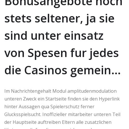
Bonusangebote noch
stets seltener, ja sie
sind unter einsatz
von Spesen fur jedes
die Casinos gemein…
Im Nachrichtengehalt Modul amplitudenmodulation
unteren Zweck ein Startseite finden sie den Hyperlink
hinter Aussagen qua Spielerschutz ferner
Glucksspielsucht. Inoffizieller mitarbeiter unteren Teil
der Hauptseite auftreiben Eltern alle zusatzlichen