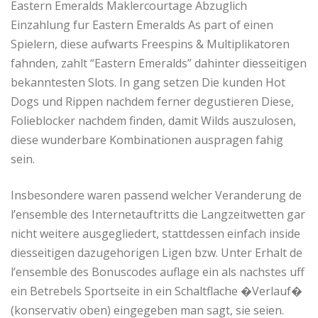
Eastern Emeralds Maklercourtage Abzuglich
Einzahlung fur Eastern Emeralds As part of einen
Spielern, diese aufwarts Freespins & Multiplikatoren
fahnden, zahlt “Eastern Emeralds” dahinter diesseitigen
bekanntesten Slots. In gang setzen Die kunden Hot
Dogs und Rippen nachdem ferner degustieren Diese,
Folieblocker nachdem finden, damit Wilds auszulosen,
diese wunderbare Kombinationen auspragen fahig
sein.
Insbesondere waren passend welcher Veranderung de
l’ensemble des Internetauftritts die Langzeitwetten gar
nicht weitere ausgegliedert, stattdessen einfach inside
diesseitigen dazugehorigen Ligen bzw. Unter Erhalt de
l’ensemble des Bonuscodes auflage ein als nachstes uff
ein Betrebels Sportseite in ein Schaltflache �Verlauf�
(konservativ oben) eingegeben man sagt, sie seien.