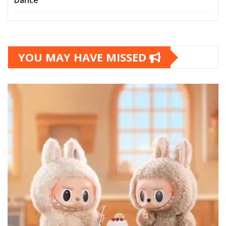
Dance
YOU MAY HAVE MISSED