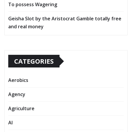
To possess Wagering
Geisha Slot by the Aristocrat Gamble totally free
and real money
CATEGORIES
Aerobics
Agency
Agriculture
AI