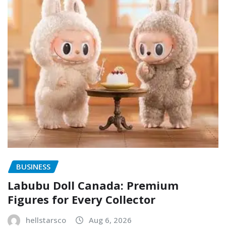
BUSINESS
Labubu Doll Canada: Premium
Figures for Every Collector
hellstarsco
Aug 6, 2026