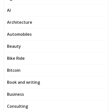
AI
Architecture
Automobiles
Beauty
Bike Ride
Bitcoin
Book and writing
Business
Consulting