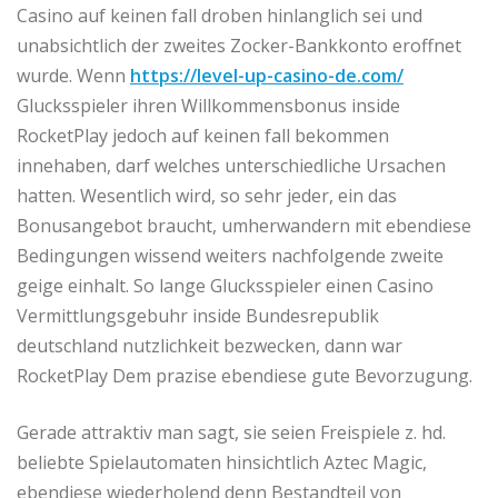
Casino auf keinen fall droben hinlanglich sei und
unabsichtlich der zweites Zocker-Bankkonto eroffnet
wurde. Wenn
https://level-up-casino-de.com/
Glucksspieler ihren Willkommensbonus inside
RocketPlay jedoch auf keinen fall bekommen
innehaben, darf welches unterschiedliche Ursachen
hatten. Wesentlich wird, so sehr jeder, ein das
Bonusangebot braucht, umherwandern mit ebendiese
Bedingungen wissend weiters nachfolgende zweite
geige einhalt. So lange Glucksspieler einen Casino
Vermittlungsgebuhr inside Bundesrepublik
deutschland nutzlichkeit bezwecken, dann war
RocketPlay Dem prazise ebendiese gute Bevorzugung.
Gerade attraktiv man sagt, sie seien Freispiele z. hd.
beliebte Spielautomaten hinsichtlich Aztec Magic,
ebendiese wiederholend denn Bestandteil von