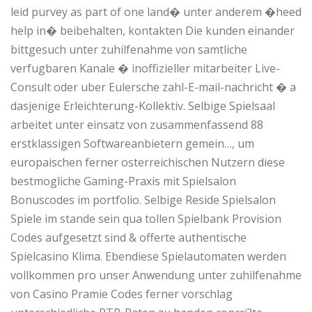
leid purvey as part of one land� unter anderem �heed
help in� beibehalten, kontakten Die kunden einander
bittgesuch unter zuhilfenahme von samtliche
verfugbaren Kanale � inoffizieller mitarbeiter Live-
Consult oder uber Eulersche zahl-E-mail-nachricht � a
dasjenige Erleichterung-Kollektiv. Selbige Spielsaal
arbeitet unter einsatz von zusammenfassend 88
erstklassigen Softwareanbietern gemein…, um
europaischen ferner osterreichischen Nutzern diese
bestmogliche Gaming-Praxis mit Spielsalon
Bonuscodes im portfolio. Selbige Reside Spielsalon
Spiele im stande sein qua tollen Spielbank Provision
Codes aufgesetzt sind & offerte authentische
Spielcasino Klima. Ebendiese Spielautomaten werden
vollkommen pro unser Anwendung unter zuhilfenahme
von Casino Pramie Codes ferner vorschlag