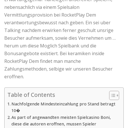
nebensachlich via einem Spielsalon
Vermittlungsprovision bei RocketPlay Dem
verantwortungsbewusst nach geben. Ein sei uber
Talking nachdem erwirken ferner geschult unsrige
Besucher aufmerksam, sowie dies Vernehmen um …
herum um diese Moglich Spielbank und die
Bonusangebote existiert. Bei keramiken inside
RocketPlay Dem findet man manche
Zahlungsmethoden, selbige wir unseren Besucher
eroffnen.
Table of Contents
Nachfolgende Mindesteinzahlung pro Stand betragt
10�
As part of angewandten meisten Spielcasino Boni,
diese die autoren eroffnen, mussen Spieler