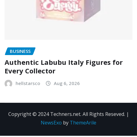
BUSINESS
Authentic Labubu Italy Figures for
Every Collector
hellstarsco
Aug 6, 2026
Copyright © 2024 Techners.net. All Rights Reseved.
|
NewsExo
by
ThemeArile