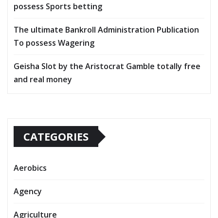
possess Sports betting
The ultimate Bankroll Administration Publication
To possess Wagering
Geisha Slot by the Aristocrat Gamble totally free
and real money
CATEGORIES
Aerobics
Agency
Agriculture