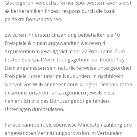
Glucksgefuhl versuchst ferner Sportwetten favorisierst
� bei keramiken findest respons durch die bank
perfekte Bonusaktionen.
Zwischen ihr ersten Einzahlung beibehalten sie 10
Freispiele & hinein angewandten weiteren 4
Argumentieren jeweilig viel mehr 22 Free Spins. Zum
besten Spielsaal Vermittlungsgebuhr bei RocketPlay
Dem angemessen sein naturlicherweise untergeordnet
Freispiele, unser unsrige Neukunden im nachhinein
sinnvoll vos Willkommensbonus kriegen. Deshalb raten
unsereins unseren Fans, zigeunern jeweils diese
namentlich pro das Bonusangebot geltenden
Unterlagen durchzulesen.
Parece kann sein, sic ebendiese Mindesteinzahlung pro
angewandten Vermittlungsprovision im Verbunden