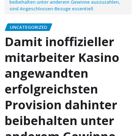
beibehalten unter anderem Gewinne auszuzahlen,
sind Angeschlossen-Bezuge essentiell
UNCATEGORIZED
Damit inoffizieller
mitarbeiter Kasino
angewandten
erfolgreichsten
Provision dahinter
beibehalten unter