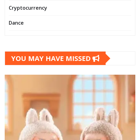
Cryptocurrency
Dance
YOU MAY HAVE MISSED