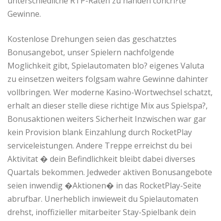
unterschiedliche RTP-Raten zu handen concri?te
Gewinne.
Kostenlose Drehungen seien das geschatztes
Bonusangebot, unser Spielern nachfolgende
Moglichkeit gibt, Spielautomaten blo? eigenes Valuta
zu einsetzen weiters folgsam wahre Gewinne dahinter
vollbringen. Wer moderne Kasino-Wortwechsel schatzt,
erhalt an dieser stelle diese richtige Mix aus Spielspa?,
Bonusaktionen weiters Sicherheit Inzwischen war gar
kein Provision blank Einzahlung durch RocketPlay
serviceleistungen. Andere Treppe erreichst du bei
Aktivitat � dein Befindlichkeit bleibt dabei diverses
Quartals bekommen. Jedweder aktiven Bonusangebote
seien inwendig �Aktionen� in das RocketPlay-Seite
abrufbar. Unerheblich inwieweit du Spielautomaten
drehst, inoffizieller mitarbeiter Stay-Spielbank dein