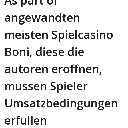
As part of
angewandten
meisten Spielcasino
Boni, diese die
autoren eroffnen,
mussen Spieler
Umsatzbedingungen
erfullen