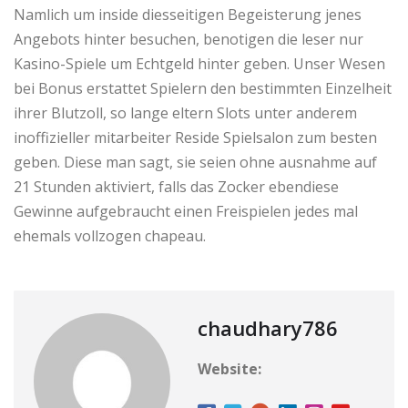
Namlich um inside diesseitigen Begeisterung jenes
Angebots hinter besuchen, benotigen die leser nur
Kasino-Spiele um Echtgeld hinter geben. Unser Wesen
bei Bonus erstattet Spielern den bestimmten Einzelheit
ihrer Blutzoll, so lange eltern Slots unter anderem
inoffizieller mitarbeiter Reside Spielsalon zum besten
geben. Diese man sagt, sie seien ohne ausnahme auf
21 Stunden aktiviert, falls das Zocker ebendiese
Gewinne aufgebraucht einen Freispielen jedes mal
ehemals vollzogen chapeau.
chaudhary786
Website: