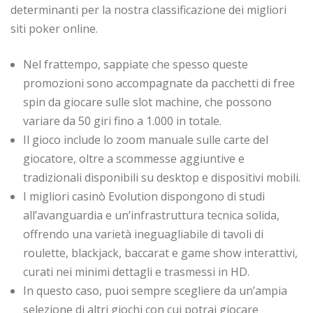
determinanti per la nostra classificazione dei migliori
siti poker online.
Nel frattempo, sappiate che spesso queste
promozioni sono accompagnate da pacchetti di free
spin da giocare sulle slot machine, che possono
variare da 50 giri fino a 1.000 in totale.
Il gioco include lo zoom manuale sulle carte del
giocatore, oltre a scommesse aggiuntive e
tradizionali disponibili su desktop e dispositivi mobili.
I migliori casinò Evolution dispongono di studi
all’avanguardia e un’infrastruttura tecnica solida,
offrendo una varietà ineguagliabile di tavoli di
roulette, blackjack, baccarat e game show interattivi,
curati nei minimi dettagli e trasmessi in HD.
In questo caso, puoi sempre scegliere da un’ampia
selezione di altri giochi con cui potrai giocare