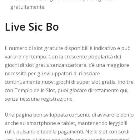
gratuitamente.
Live Sic Bo
Il numero di slot gratuite disponibili è indicativo e può
variare nel tempo. Con la crescente popolarità dei
giochi di slot gratis senza scaricare, c’è una maggiore
necessità per gli sviluppatori di rilasciare
continuamente nuovi giochi di super slot gratis. Inoltre,
con Tempio delle Slot, puoi giocare direttamente qui,
senza nessuna registrazione.
Una pagina ben sviluppata consente di avviare le demo
anche su smartphone e tablet, mantenendo leggibili
rulli, pulsanti e tabella pagamenti. Nelle slot con soldi
veri, invece, si gioca con saldo reale tramite operatori