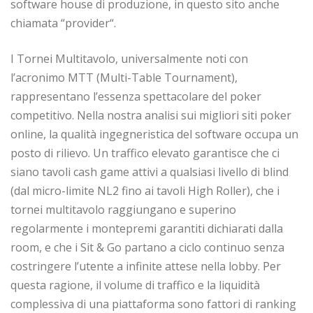
software house di produzione, in questo sito anche
chiamata “provider“.
I Tornei Multitavolo, universalmente noti con
l’acronimo MTT (Multi-Table Tournament),
rappresentano l’essenza spettacolare del poker
competitivo. Nella nostra analisi sui migliori siti poker
online, la qualità ingegneristica del software occupa un
posto di rilievo. Un traffico elevato garantisce che ci
siano tavoli cash game attivi a qualsiasi livello di blind
(dal micro-limite NL2 fino ai tavoli High Roller), che i
tornei multitavolo raggiungano e superino
regolarmente i montepremi garantiti dichiarati dalla
room, e che i Sit & Go partano a ciclo continuo senza
costringere l’utente a infinite attese nella lobby. Per
questa ragione, il volume di traffico e la liquidità
complessiva di una piattaforma sono fattori di ranking