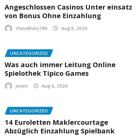
Angeschlossen Casinos Unter einsatz
von Bonus Ohne Einzahlung
chaudhary786
Aug 6, 2026
UNCATEGORIZED
Was auch immer Leitung Online
Spielothek Tipico Games
jones
Aug 6, 2026
UNCATEGORIZED
14 Euroletten Maklercourtage
Abzüglich Einzahlung Spielbank