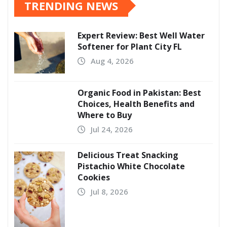
TRENDING NEWS
Expert Review: Best Well Water
Softener for Plant City FL
Aug 4, 2026
Organic Food in Pakistan: Best
Choices, Health Benefits and
Where to Buy
Jul 24, 2026
Delicious Treat Snacking
Pistachio White Chocolate
Cookies
Jul 8, 2026