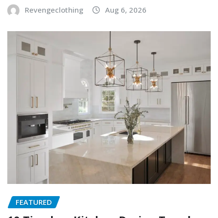
Revengeclothing
Aug 6, 2026
FEATURED