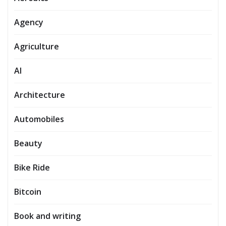
Agency
Agriculture
AI
Architecture
Automobiles
Beauty
Bike Ride
Bitcoin
Book and writing