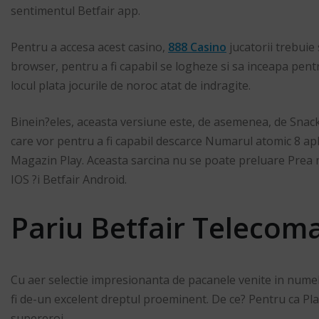
sentimentul Betfair app.
Pentru a accesa acest casino,
888 Casino
jucatorii trebuie
browser, pentru a fi capabil se logheze si sa inceapa pentr
locul plata jocurile de noroc atat de indragite.
Binein?eles, aceasta versiune este, de asemenea, de Snac
care vor pentru a fi capabil descarce Numarul atomic 8 apl
Magazin Play. Aceasta sarcina nu se poate preluare Prea m
IOS ?i Betfair Android.
Pariu Betfair Telecom
Cu aer selectie impresionanta de pacanele venite in numele
fi de-un excelent dreptul proeminent. De ce? Pentru ca Play
supereroi.