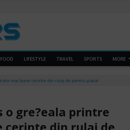
FOOD
LIFESTYLE
TRAVEL
SPORTS
MORE
itate mai bune cerinte din rulaj de pentru piata!
s o gre?eala printre
 cerinte din rulaj de