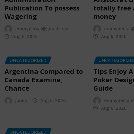
Publication To possess
totally free
Wagering
money
emmydenial@gmail.com
emmydenial@
Aug 6, 2026
Aug 6, 2026
UNCATEGORIZED
UNCATEGORIZE
Argentina Compared to
Tips Enjoy 
Canada Examine,
Poker Desig
Chance
Guide
jones
Aug 6, 2026
emmydenial@
Aug 6, 2026
UNCATEGORIZED