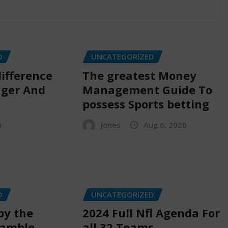
D
UNCATEGORIZED
ifference
The greatest Money
ger And
Management Guide To
possess Sports betting
6
jones
Aug 6, 2026
D
UNCATEGORIZED
by the
2024 Full Nfl Agenda For
Gamble
all 32 Teams