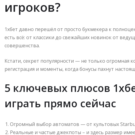
игроков?
1хбет давно перешёл от просто букмекера к полноце
есть всё: от классики до свежайших новинок от веду
совершенства.
Кстати, секрет популярности — не только огромная к
регистрация и моменты, когда бонусы пахнут настоя
5 ключевых плюсов 1хбе
играть прямо сейчас
Огромный выбор автоматов — от культовых Starbur
Реальные и частые джекпоты – и здесь размер имее