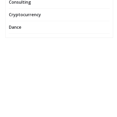
Consulting
Cryptocurrency
Dance