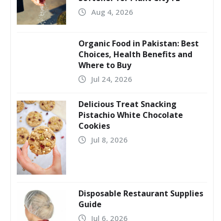
Aug 4, 2026
Organic Food in Pakistan: Best
Choices, Health Benefits and
Where to Buy
Jul 24, 2026
Delicious Treat Snacking
Pistachio White Chocolate
Cookies
Jul 8, 2026
Disposable Restaurant Supplies
Guide
Jul 6, 2026