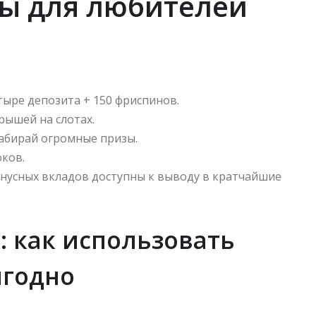
ы для любителей
тыре депозита + 150 фриспинов.
рышей на слотах.
забирай огромные призы.
ков.
нусных вкладов доступны к выводу в кратчайшие
: как использовать
ыгодно