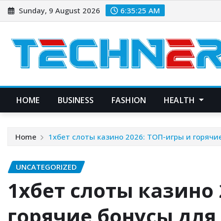
Skip
Sunday, 9 August 2026
6:35:26 AM
to
content
HOME
BUSINESS
FASHION
HEALTH
Home
1хбет слоты казино 2026: ТОП-игры и горячи
UNCATEGORIZED
1хбет слоты казино 
горячие бонусы для