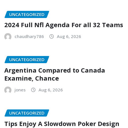
UNCATEGORIZED
2024 Full Nfl Agenda For all 32 Teams
chaudhary786
Aug 6, 2026
UNCATEGORIZED
Argentina Compared to Canada
Examine, Chance
jones
Aug 6, 2026
UNCATEGORIZED
Tips Enjoy A Slowdown Poker Design