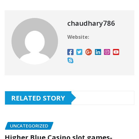
chaudhary786
Website:
RELATED STORY
UNCATEGORIZED
Higher Blue Casino slot games-