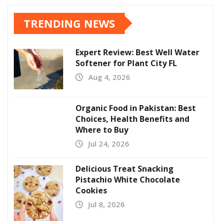
TRENDING NEWS
Expert Review: Best Well Water
Softener for Plant City FL
Aug 4, 2026
Organic Food in Pakistan: Best
Choices, Health Benefits and
Where to Buy
Jul 24, 2026
Delicious Treat Snacking
Pistachio White Chocolate
Cookies
Jul 8, 2026