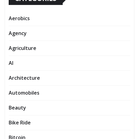
Aerobics
Agency
Agriculture
AI
Architecture
Automobiles
Beauty
Bike Ride
Bitcoin