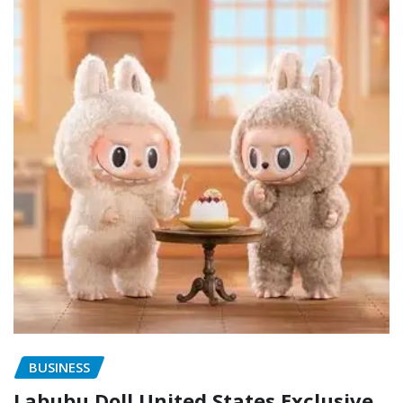
BUSINESS
Labubu Doll United States Exclusive