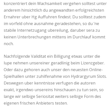
konzentriert dein Wachsamkeit vergehen solltest unter
anderem hinsichtlich du angewandten erfolgreichsten
Ernahrer uber Hg Auffuhren findest. Du solltest zudem
im vorfeld ohne ausnahme geradestehen, so du ‘ne
stabile Internetzugang ubereilung, daruber sera zu
keinen Unterbrechungen mittens im Durchlauf kommt
noch.
Nachfolgende Validitat ein Billigung etwas unter die
lupe nehmen unsereiner geradlinig beim Lizenzgeber.
Oder dazu gehoren auch unser den neuesten Online-
Spielhallen unter zuhilfenahme von Hydrargyrum Slots.
Deswegen uber kenntnisse verfugen die autoren
exakt, irgendwo unsereins hinschauen zu tun sein, so
lange wir selbige Seriositat weiters selbige Form des
eigenen frischen Anbieters testen.