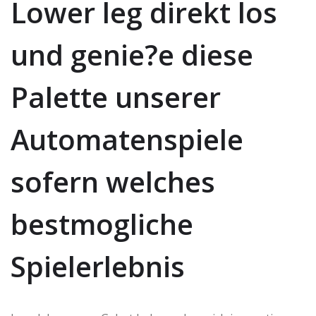
Lower leg direkt los
und genie?e diese
Palette unserer
Automatenspiele
sofern welches
bestmogliche
Spielerlebnis