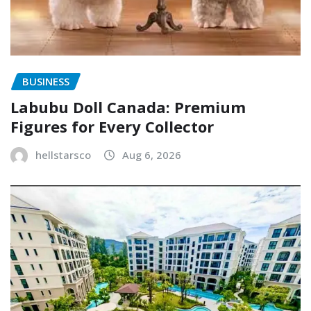
BUSINESS
Labubu Doll Canada: Premium
Figures for Every Collector
hellstarsco
Aug 6, 2026