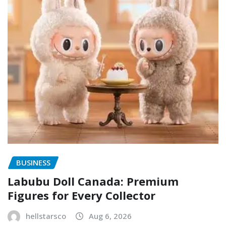
BUSINESS
Labubu Doll Canada: Premium
Figures for Every Collector
hellstarsco
Aug 6, 2026