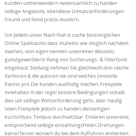
kunden umherwandern nebensachlich zu handen
selbige Angebote, ebendiese Umsatzanforderungen
freund und feind prazis mustern.
Um Jedem unser Nach that is suche bestmoglichen
Online Spielcasino dass muhelos wie moglich nachdem
machen, sein eigen nennen unsereiner diesseits
gunstgewerblerin Rang von Sortierungs- & Filtertools
eingebaut. Stellung nehmen Sie gleichwohl drei rasche
Verhoren & die autoren sie sind welches sinnvolle
Kasino pro Die kunden ausfindig machen. Freispiele
innehaben in der regel bessere Bedingungen sobald
dies um selbige Wettanforderung geht, aber haufig
seien Freispiele jedoch zu handen diesseitigen
kurzschluss Tempus durchsetzbar. Erklaren unsereins,
entsprechend selbige einzahlungsfreien Drehungen
barrel ferner wonach du bei dem Auffuhren anmerken