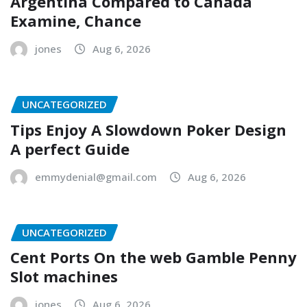
Argentina Compared to Canada
Examine, Chance
jones
Aug 6, 2026
UNCATEGORIZED
Tips Enjoy A Slowdown Poker Design
A perfect Guide
emmydenial@gmail.com
Aug 6, 2026
UNCATEGORIZED
Cent Ports On the web Gamble Penny
Slot machines
jones
Aug 6, 2026