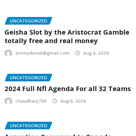
UNCATEGORIZED
Geisha Slot by the Aristocrat Gamble
totally free and real money
emmydenial@gmail.com
Aug 6, 2026
UNCATEGORIZED
2024 Full Nfl Agenda For all 32 Teams
chaudhary786
Aug 6, 2026
UNCATEGORIZED