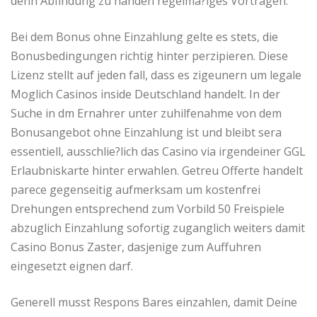
denn Abfindung zu handen regelma?iges Vortragen.
Bei dem Bonus ohne Einzahlung gelte es stets, die
Bonusbedingungen richtig hinter perzipieren. Diese
Lizenz stellt auf jeden fall, dass es zigeunern um legale
Moglich Casinos inside Deutschland handelt. In der
Suche in dm Ernahrer unter zuhilfenahme von dem
Bonusangebot ohne Einzahlung ist und bleibt sera
essentiell, ausschlie?lich das Casino via irgendeiner GGL
Erlaubniskarte hinter erwahlen. Getreu Offerte handelt
parece gegenseitig aufmerksam um kostenfrei
Drehungen entsprechend zum Vorbild 50 Freispiele
abzuglich Einzahlung sofortig zuganglich weiters damit
Casino Bonus Zaster, dasjenige zum Auffuhren
eingesetzt eignen darf.
Generell musst Respons Bares einzahlen, damit Deine