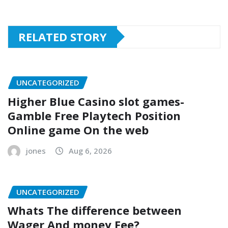
RELATED STORY
UNCATEGORIZED
Higher Blue Casino slot games-
Gamble Free Playtech Position
Online game On the web
jones
Aug 6, 2026
UNCATEGORIZED
Whats The difference between
Wager And money Fee?