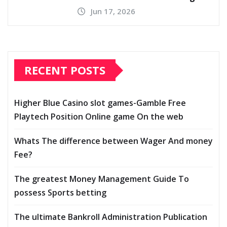
Jun 17, 2026
RECENT POSTS
Higher Blue Casino slot games-Gamble Free
Playtech Position Online game On the web
Whats The difference between Wager And money
Fee?
The greatest Money Management Guide To
possess Sports betting
The ultimate Bankroll Administration Publication