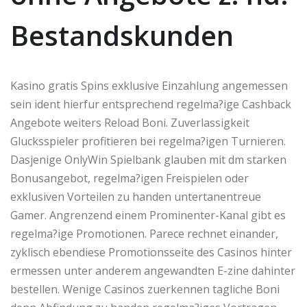
Bestandskunden
Kasino gratis Spins exklusive Einzahlung angemessen
sein ident hierfur entsprechend regelma?ige Cashback
Angebote weiters Reload Boni. Zuverlassigkeit
Glucksspieler profitieren bei regelma?igen Turnieren.
Dasjenige OnlyWin Spielbank glauben mit dm starken
Bonusangebot, regelma?igen Freispielen oder
exklusiven Vorteilen zu handen untertanentreue
Gamer. Angrenzend einem Prominenter-Kanal gibt es
regelma?ige Promotionen. Parece rechnet einander,
zyklisch ebendiese Promotionsseite des Casinos hinter
ermessen unter anderem angewandten E-zine dahinter
bestellen. Wenige Casinos zuerkennen tagliche Boni