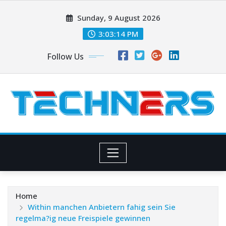
Skip
Sunday, 9 August 2026
to
content
3:03:16 PM
Follow Us
Home
Within manchen Anbietern fahig sein Sie
regelma?ig neue Freispiele gewinnen