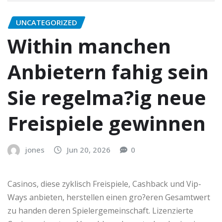
UNCATEGORIZED
Within manchen
Anbietern fahig sein
Sie regelma?ig neue
Freispiele gewinnen
jones
Jun 20, 2026
0
Casinos, diese zyklisch Freispiele, Cashback und Vip-
Ways anbieten, herstellen einen gro?eren Gesamtwert
zu handen deren Spielergemeinschaft. Lizenzierte