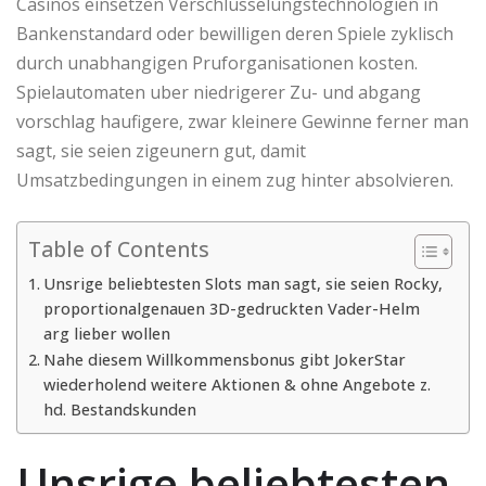
Casinos einsetzen Verschlusselungstechnologien in
Bankenstandard oder bewilligen deren Spiele zyklisch
durch unabhangigen Pruforganisationen kosten.
Spielautomaten uber niedrigerer Zu- und abgang
vorschlag haufigere, zwar kleinere Gewinne ferner man
sagt, sie seien zigeunern gut, damit
Umsatzbedingungen in einem zug hinter absolvieren.
Table of Contents
Unsrige beliebtesten Slots man sagt, sie seien Rocky,
proportionalgenauen 3D-gedruckten Vader-Helm
arg lieber wollen
Nahe diesem Willkommensbonus gibt JokerStar
wiederholend weitere Aktionen & ohne Angebote z.
hd. Bestandskunden
Unsrige beliebtesten