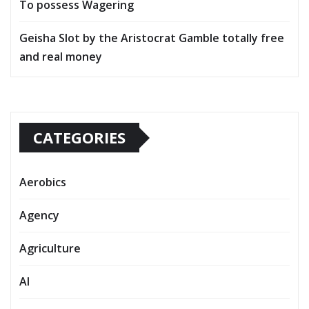
To possess Wagering
Geisha Slot by the Aristocrat Gamble totally free
and real money
CATEGORIES
Aerobics
Agency
Agriculture
AI