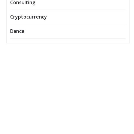
Consulting
Cryptocurrency
Dance