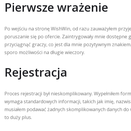
Pierwsze wrażenie
Po wejściu na stronę WishWin, od razu zauważyłem przyjemn
poruszanie się po ofercie. Zaintrygowały mnie dostępne g
przyciągnąć graczy, co jest dla mnie pozytywnym znakiem.
sporo możliwości na długie wieczory.
Rejestracja
Proces rejestracji był nieskomplikowany. Wypełniłem form
wymaga standardowych informacji, takich jak imię, nazwisk
musiałem podawać żadnych skomplikowanych danych do wyp
to duży plus.