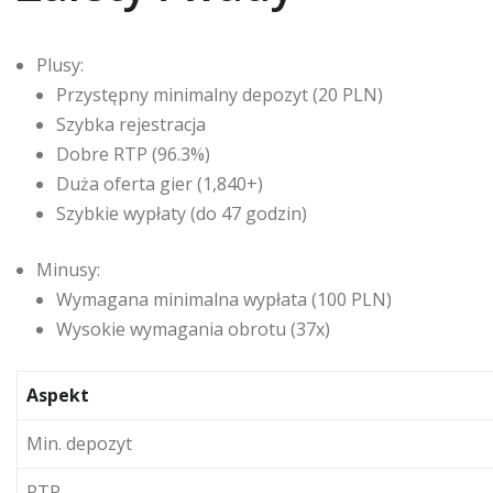
Plusy:
Przystępny minimalny depozyt (20 PLN)
Szybka rejestracja
Dobre RTP (96.3%)
Duża oferta gier (1,840+)
Szybkie wypłaty (do 47 godzin)
Minusy:
Wymagana minimalna wypłata (100 PLN)
Wysokie wymagania obrotu (37x)
Aspekt
Min. depozyt
RTP