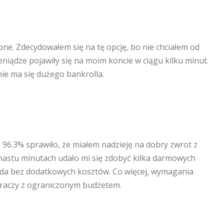
ne. Zdecydowałem się na tę opcję, bo nie chciałem od
niądze pojawiły się na moim koncie w ciągu kilku minut.
ie ma się dużego bankrolla.
 96.3% sprawiło, że miałem nadzieję na dobry zwrot z
kunastu minutach udało mi się zdobyć kilka darmowych
lda bez dodatkowych kosztów. Co więcej, wymagania
 graczy z ograniczonym budżetem.