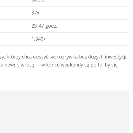
37x
23-47 godz.
1,840+
, którzy chcą cieszyć się rozrywką bez dużych inwestycji.
Ja na pewno wrócę — w końcu weekendy są po to, by się