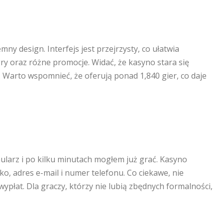
y design. Interfejs jest przejrzysty, co ułatwia
ry oraz różne promocje. Widać, że kasyno stara się
 Warto wspomnieć, że oferują ponad 1,840 gier, co daje
ularz i po kilku minutach mogłem już grać. Kasyno
o, adres e-mail i numer telefonu. Co ciekawe, nie
łat. Dla graczy, którzy nie lubią zbędnych formalności,