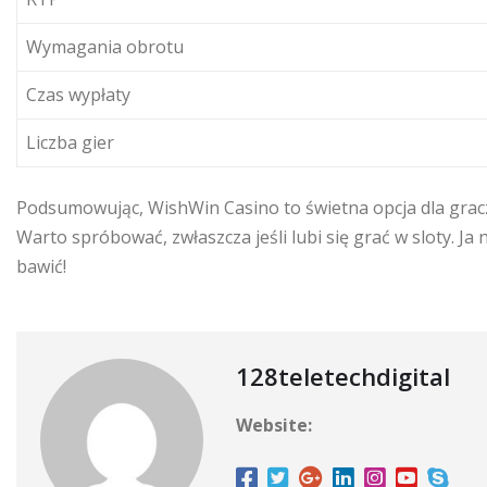
Wymagania obrotu
Czas wypłaty
Liczba gier
Podsumowując, WishWin Casino to świetna opcja dla graczy
Warto spróbować, zwłaszcza jeśli lubi się grać w sloty. 
bawić!
128teletechdigital
Website: