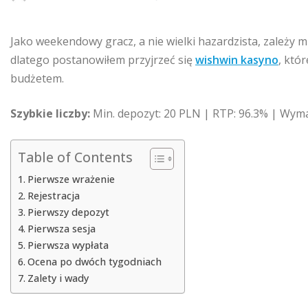
Jako weekendowy gracz, a nie wielki hazardzista, zależy m
dlatego postanowiłem przyjrzeć się
wishwin kasyno
, któ
budżetem.
Szybkie liczby:
Min. depozyt: 20 PLN | RTP: 96.3% | Wyma
Table of Contents
Pierwsze wrażenie
Rejestracja
Pierwszy depozyt
Pierwsza sesja
Pierwsza wypłata
Ocena po dwóch tygodniach
Zalety i wady