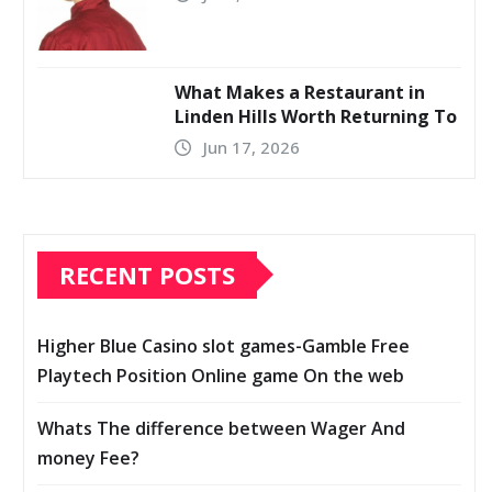
What Makes a Restaurant in
Linden Hills Worth Returning To
Jun 17, 2026
RECENT POSTS
Higher Blue Casino slot games-Gamble Free
Playtech Position Online game On the web
Whats The difference between Wager And
money Fee?