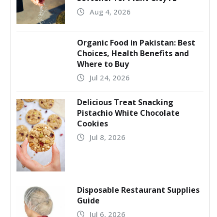
Aug 4, 2026
Organic Food in Pakistan: Best
Choices, Health Benefits and
Where to Buy
Jul 24, 2026
Delicious Treat Snacking
Pistachio White Chocolate
Cookies
Jul 8, 2026
Disposable Restaurant Supplies
Guide
Jul 6, 2026