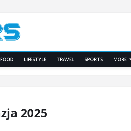
FOOD
LIFESTYLE
TRAVEL
SPORTS
MORE
zja 2025