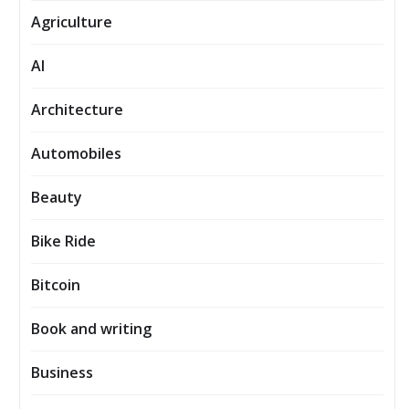
Agriculture
AI
Architecture
Automobiles
Beauty
Bike Ride
Bitcoin
Book and writing
Business