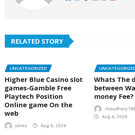
RELATED STORY
UNCATEGORIZED
UNCATEGORIZE
Higher Blue Casino slot
Whats The d
games-Gamble Free
between Wa
Playtech Position
money Fee?
Online game On the
chaudhary78
web
Aug 6, 2026
jones
Aug 6, 2026