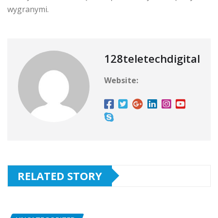
wygranymi.
128teletechdigital
Website:
RELATED STORY