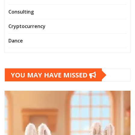
Consulting
Cryptocurrency
Dance
YOU MAY HAVE MISSED