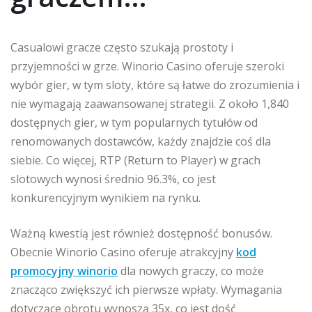
Casualowi gracze często szukają prostoty i
przyjemności w grze. Winorio Casino oferuje szeroki
wybór gier, w tym sloty, które są łatwe do zrozumienia i
nie wymagają zaawansowanej strategii. Z około 1,840
dostępnych gier, w tym popularnych tytułów od
renomowanych dostawców, każdy znajdzie coś dla
siebie. Co więcej, RTP (Return to Player) w grach
slotowych wynosi średnio 96.3%, co jest
konkurencyjnym wynikiem na rynku.
Ważną kwestią jest również dostępność bonusów.
Obecnie Winorio Casino oferuje atrakcyjny
kod
promocyjny winorio
dla nowych graczy, co może
znacząco zwiększyć ich pierwsze wpłaty. Wymagania
dotyczące obrotu wynoszą 35x, co jest dość