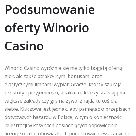
Podsumowanie
oferty Winorio
Casino
Winorio Casino wyróżnia się nie tylko bogatą ofertą
gier, ale także atrakcyjnymi bonusami oraz
elastycznymi limitami wypłat. Gracze, którzy szukają
prostoty i przyjemności, a także ci, którzy stawiają na
większe zakłady czy gry na żywo, znajdą tu coś dla
siebie. Kluczowe jest jednak, aby pamiętać o przepisach
dotyczących hazardu w Polsce, w tym o konieczności
rejestracji w kasynach posiadających odpowiednie
licencje oraz o obowiązkach podatkowych związanych z