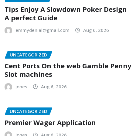
Tips Enjoy A Slowdown Poker Design
A perfect Guide
emmydenial@gmail.com
Aug 6, 2026
UNCATEGORIZED
Cent Ports On the web Gamble Penny
Slot machines
jones
Aug 6, 2026
UNCATEGORIZED
Premier Wager Application
jones
Aug 6, 2026