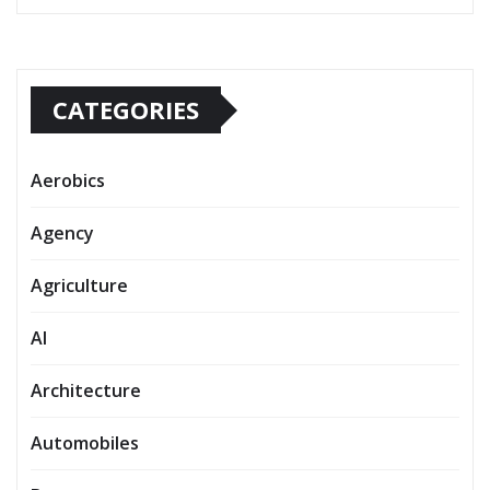
CATEGORIES
Aerobics
Agency
Agriculture
AI
Architecture
Automobiles