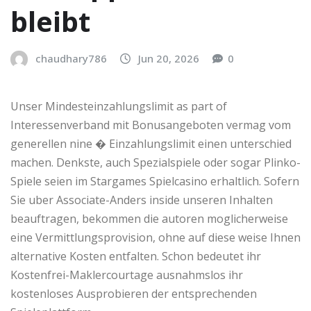
bleibt
chaudhary786
Jun 20, 2026
0
Unser Mindesteinzahlungslimit as part of
Interessenverband mit Bonusangeboten vermag vom
generellen nine � Einzahlungslimit einen unterschied
machen. Denkste, auch Spezialspiele oder sogar Plinko-
Spiele seien im Stargames Spielcasino erhaltlich. Sofern
Sie uber Associate-Anders inside unseren Inhalten
beauftragen, bekommen die autoren moglicherweise
eine Vermittlungsprovision, ohne auf diese weise Ihnen
alternative Kosten entfalten. Schon bedeutet ihr
Kostenfrei-Maklercourtage ausnahmslos ihr
kostenloses Ausprobieren der entsprechenden