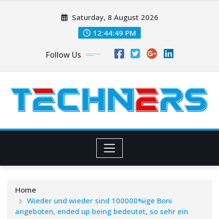
Skip
Saturday, 8 August 2026
to
content
12:44:50 PM
Follow Us
Home
Wieder und wieder sind 100000%ige Boni
angeboten, ended up being bedeutet, so sehr ein