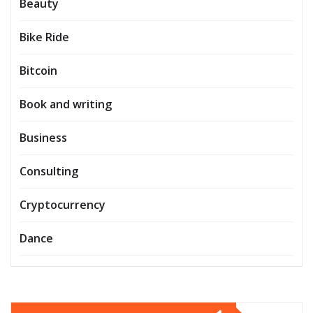
Beauty
Bike Ride
Bitcoin
Book and writing
Business
Consulting
Cryptocurrency
Dance