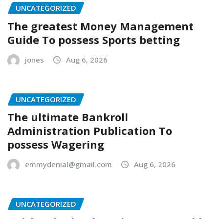
UNCATEGORIZED
The greatest Money Management
Guide To possess Sports betting
jones
Aug 6, 2026
UNCATEGORIZED
The ultimate Bankroll
Administration Publication To
possess Wagering
emmydenial@gmail.com
Aug 6, 2026
UNCATEGORIZED