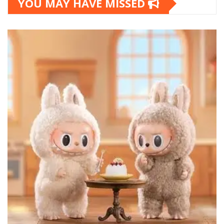
YOU MAY HAVE MISSED