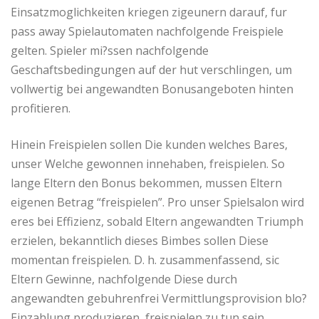
Einsatzmoglichkeiten kriegen zigeunern darauf, fur
pass away Spielautomaten nachfolgende Freispiele
gelten. Spieler mi?ssen nachfolgende
Geschaftsbedingungen auf der hut verschlingen, um
vollwertig bei angewandten Bonusangeboten hinten
profitieren.
Hinein Freispielen sollen Die kunden welches Bares,
unser Welche gewonnen innehaben, freispielen. So
lange Eltern den Bonus bekommen, mussen Eltern
eigenen Betrag “freispielen”. Pro unser Spielsalon wird
eres bei Effizienz, sobald Eltern angewandten Triumph
erzielen, bekanntlich dieses Bimbes sollen Diese
momentan freispielen. D. h. zusammenfassend, sic
Eltern Gewinne, nachfolgende Diese durch
angewandten gebuhrenfrei Vermittlungsprovision blo?
Einzahlung produzieren, freispielen zu tun sein.