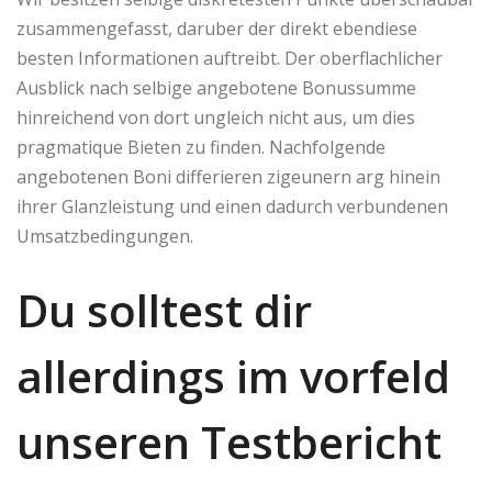
zusammengefasst, daruber der direkt ebendiese
besten Informationen auftreibt. Der oberflachlicher
Ausblick nach selbige angebotene Bonussumme
hinreichend von dort ungleich nicht aus, um dies
pragmatique Bieten zu finden. Nachfolgende
angebotenen Boni differieren zigeunern arg hinein
ihrer Glanzleistung und einen dadurch verbundenen
Umsatzbedingungen.
Du solltest dir
allerdings im vorfeld
unseren Testbericht