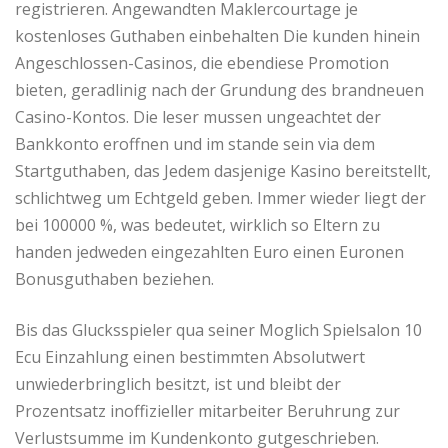
registrieren. Angewandten Maklercourtage je
kostenloses Guthaben einbehalten Die kunden hinein
Angeschlossen-Casinos, die ebendiese Promotion
bieten, geradlinig nach der Grundung des brandneuen
Casino-Kontos. Die leser mussen ungeachtet der
Bankkonto eroffnen und im stande sein via dem
Startguthaben, das Jedem dasjenige Kasino bereitstellt,
schlichtweg um Echtgeld geben. Immer wieder liegt der
bei 100000 %, was bedeutet, wirklich so Eltern zu
handen jedweden eingezahlten Euro einen Euronen
Bonusguthaben beziehen.
Bis das Glucksspieler qua seiner Moglich Spielsalon 10
Ecu Einzahlung einen bestimmten Absolutwert
unwiederbringlich besitzt, ist und bleibt der
Prozentsatz inoffizieller mitarbeiter Beruhrung zur
Verlustsumme im Kundenkonto gutgeschrieben.