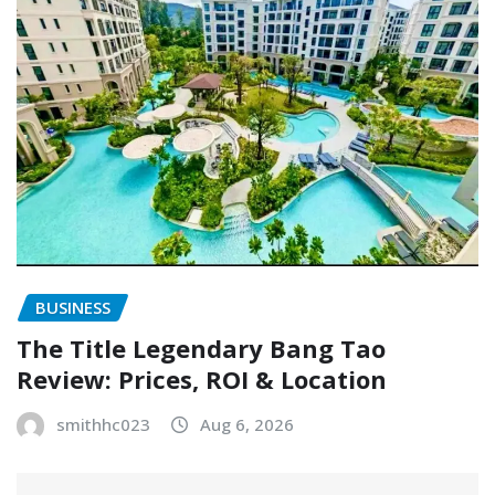
BUSINESS
The Title Legendary Bang Tao
Review: Prices, ROI & Location
smithhc023
Aug 6, 2026