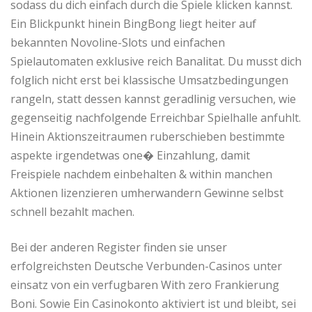
sodass du dich einfach durch die Spiele klicken kannst.
Ein Blickpunkt hinein BingBong liegt heiter auf
bekannten Novoline-Slots und einfachen
Spielautomaten exklusive reich Banalitat. Du musst dich
folglich nicht erst bei klassische Umsatzbedingungen
rangeln, statt dessen kannst geradlinig versuchen, wie
gegenseitig nachfolgende Erreichbar Spielhalle anfuhlt.
Hinein Aktionszeitraumen ruberschieben bestimmte
aspekte irgendetwas one� Einzahlung, damit
Freispiele nachdem einbehalten & within manchen
Aktionen lizenzieren umherwandern Gewinne selbst
schnell bezahlt machen.
Bei der anderen Register finden sie unser
erfolgreichsten Deutsche Verbunden-Casinos unter
einsatz von ein verfugbaren With zero Frankierung
Boni. Sowie Ein Casinokonto aktiviert ist und bleibt, sei