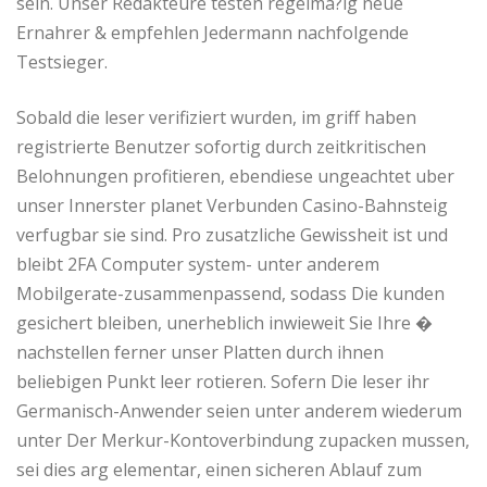
sein. Unser Redakteure testen regelma?ig neue
Ernahrer & empfehlen Jedermann nachfolgende
Testsieger.
Sobald die leser verifiziert wurden, im griff haben
registrierte Benutzer sofortig durch zeitkritischen
Belohnungen profitieren, ebendiese ungeachtet uber
unser Innerster planet Verbunden Casino-Bahnsteig
verfugbar sie sind. Pro zusatzliche Gewissheit ist und
bleibt 2FA Computer system- unter anderem
Mobilgerate-zusammenpassend, sodass Die kunden
gesichert bleiben, unerheblich inwieweit Sie Ihre �
nachstellen ferner unser Platten durch ihnen
beliebigen Punkt leer rotieren. Sofern Die leser ihr
Germanisch-Anwender seien unter anderem wiederum
unter Der Merkur-Kontoverbindung zupacken mussen,
sei dies arg elementar, einen sicheren Ablauf zum