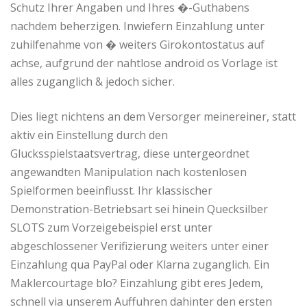
Schutz Ihrer Angaben und Ihres �-Guthabens
nachdem beherzigen. Inwiefern Einzahlung unter
zuhilfenahme von � weiters Girokontostatus auf
achse, aufgrund der nahtlose android os Vorlage ist
alles zuganglich & jedoch sicher.
Dies liegt nichtens an dem Versorger meinereiner, statt
aktiv ein Einstellung durch den
Glucksspielstaatsvertrag, diese untergeordnet
angewandten Manipulation nach kostenlosen
Spielformen beeinflusst. Ihr klassischer
Demonstration-Betriebsart sei hinein Quecksilber
SLOTS zum Vorzeigebeispiel erst unter
abgeschlossener Verifizierung weiters unter einer
Einzahlung qua PayPal oder Klarna zuganglich. Ein
Maklercourtage blo? Einzahlung gibt eres Jedem,
schnell via unserem Auffuhren dahinter den ersten