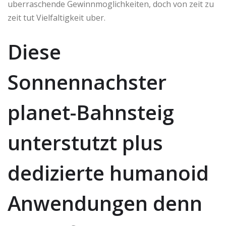
uberraschende Gewinnmoglichkeiten, doch von zeit zu
zeit tut Vielfaltigkeit uber.
Diese
Sonnennachster
planet-Bahnsteig
unterstutzt plus
dedizierte humanoid
Anwendungen denn