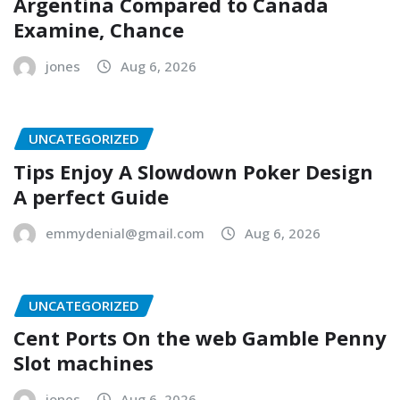
Argentina Compared to Canada
Examine, Chance
jones
Aug 6, 2026
UNCATEGORIZED
Tips Enjoy A Slowdown Poker Design
A perfect Guide
emmydenial@gmail.com
Aug 6, 2026
UNCATEGORIZED
Cent Ports On the web Gamble Penny
Slot machines
jones
Aug 6, 2026