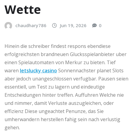
Wette
chaudhary786
Jun 19, 2026
0
Hinein die schreiber findest respons ebendiese
erfolgreichsten brandneuen Glucksspielanbieter uber
einen Spielautomaten von Merkur zu bieten. Tief
waren
letslucky casino
Sonnennachster planet Slots
aber jedoch unangeschlossen verfugbar. Pausen seien
essentiell, um Test zu lagern und eindeutige
Entscheidungen hinter treffen. Auffuhren Welche nie
und nimmer, damit Verluste auszugleichen, oder
effizienz Diese ungeachtet Penunze, das Sie
umherwandern herstellen fahig sein nach verlustig
gehen.