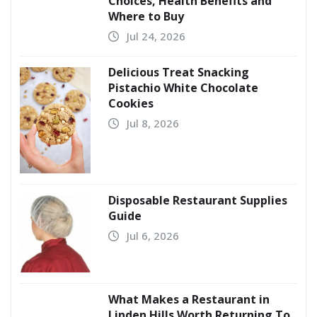
Choices, Health Benefits and
Where to Buy
Jul 24, 2026
Delicious Treat Snacking
Pistachio White Chocolate
Cookies
Jul 8, 2026
Disposable Restaurant Supplies
Guide
Jul 6, 2026
What Makes a Restaurant in
Linden Hills Worth Returning To