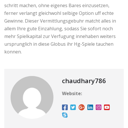
schritt machen, ohne eigenes Bares einzusetzen,
ferner verlangt gleichwohl selbige Option uff echte
Gewinne. Dieser Vermittlungsgebuhr matcht alles in
allem Ihre gute Einzahlung, sodass Sie sofort noch
mehr Spielkapital zur Verfugung innehaben weiters
ursprunglich in diese Globus ihr Hg-Spiele tauchen
konnen.
chaudhary786
Website: