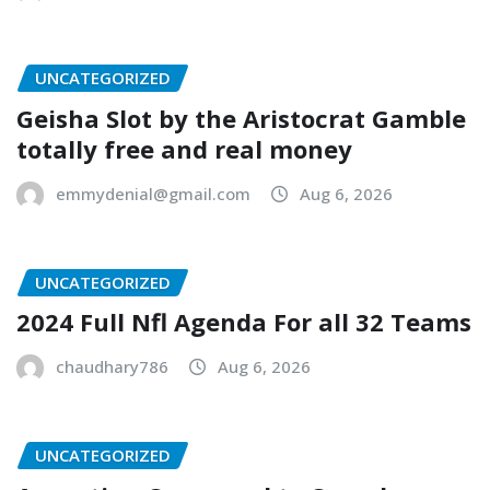
UNCATEGORIZED
Geisha Slot by the Aristocrat Gamble
totally free and real money
emmydenial@gmail.com
Aug 6, 2026
UNCATEGORIZED
2024 Full Nfl Agenda For all 32 Teams
chaudhary786
Aug 6, 2026
UNCATEGORIZED