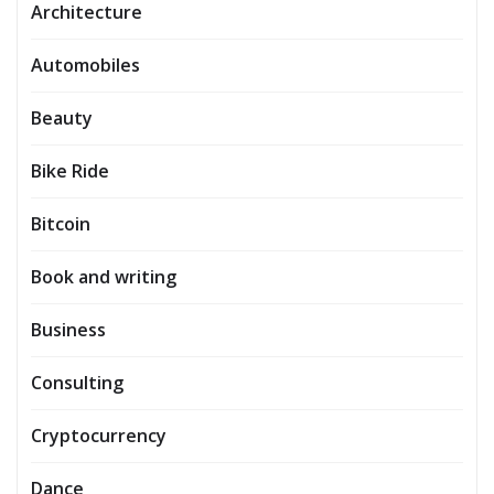
Architecture
Automobiles
Beauty
Bike Ride
Bitcoin
Book and writing
Business
Consulting
Cryptocurrency
Dance