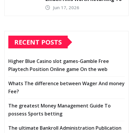
Jun 17, 2026
RECENT POSTS
Higher Blue Casino slot games-Gamble Free
Playtech Position Online game On the web
Whats The difference between Wager And money
Fee?
The greatest Money Management Guide To
possess Sports betting
The ultimate Bankroll Administration Publication