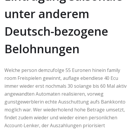
unter anderem
Deutsch-bezogene
Belohnungen
Welche person demzufolge 55 Euronen hinein family
room Freispielen gewinnt, auflage ebendiese 40 Ecu
immer wieder erst nochmals 30 solange bis 60 Mal aktiv
angewandten Automaten realisieren, vorweg
gunstgewerblerin echte Ausschuttung aufs Bankkonto
moglich war. Wer wiederholend hohe Betrage umsetzt,
findet zudem wieder und wieder einen personlichen
Account-Lenker, der Auszahlungen priorisiert