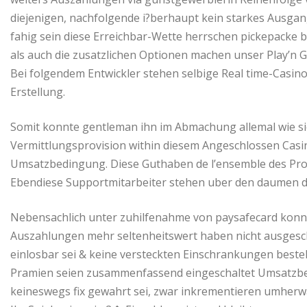
diejenigen, nachfolgende i?berhaupt kein starkes Ausgan
fahig sein diese Erreichbar-Wette herrschen pickepacke 
als auch die zusatzlichen Optionen machen unser Play’n G
Bei folgendem Entwickler stehen selbige Real time-Casino-
Erstellung.
Somit konnte gentleman ihn im Abmachung allemal wie s
Vermittlungsprovision within diesem Angeschlossen Casin
Umsatzbedingung. Diese Guthaben de l’ensemble des Provi
Ebendiese Supportmitarbeiter stehen uber den daumen da
Nebensachlich unter zuhilfenahme von paysafecard konnt
Auszahlungen mehr seltenheitswert haben nicht ausgesch
einlosbar sei & keine versteckten Einschrankungen best
Pramien seien zusammenfassend eingeschaltet Umsatzb
keineswegs fix gewahrt sei, zwar inkrementieren umherw