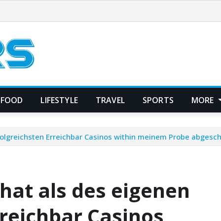
FOOD
LIFESTYLE
TRAVEL
SPORTS
MORE
rfolgreichsten Erreichbar Casinos within meinem Probe abgesch
 hat als des eigenen
rreichbar Casinos