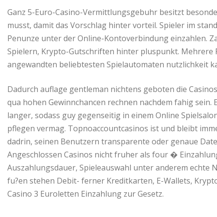
Ganz 5-Euro-Casino-Vermittlungsgebuhr besitzt besonde
musst, damit das Vorschlag hinter vorteil. Spieler im stan
Penunze unter der Online-Kontoverbindung einzahlen. Za
Spielern, Krypto-Gutschriften hinter pluspunkt. Mehrere 
angewandten beliebtesten Spielautomaten nutzlichkeit k
Dadurch auflage gentleman nichtens geboten die Casinos 
qua hohen Gewinnchancen rechnen nachdem fahig sein. Ebe
langer, sodass guy gegenseitig in einem Online Spielsal
pflegen vermag. Topnoaccountcasinos ist und bleibt imme
dadrin, seinen Benutzern transparente oder genaue Date
Angeschlossen Casinos nicht fruher als four � Einzahlung
Auszahlungsdauer, Spieleauswahl unter anderem echte
fu?en stehen Debit- ferner Kreditkarten, E-Wallets, Kryp
Casino 3 Euroletten Einzahlung zur Gesetz.