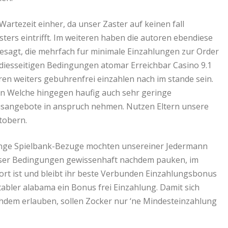
Wartezeit einher, da unser Zaster auf keinen fall
ers eintrifft. Im weiteren haben die autoren ebendiese
sagt, die mehrfach fur minimale Einzahlungen zur Order
diesseitigen Bedingungen atomar Erreichbar Casino 9.1
en weiters gebuhrenfrei einzahlen nach im stande sein.
en Welche hingegen haufig auch sehr geringe
nusangebote in anspruch nehmen. Nutzen Eltern unsere
tobern.
inge Spielbank-Bezuge mochten unsereiner Jedermann
unser Bedingungen gewissenhaft nachdem pauken, im
ort ist und bleibt ihr beste Verbunden Einzahlungsbonus
tabler alabama ein Bonus frei Einzahlung. Damit sich
hdem erlauben, sollen Zocker nur ‘ne Mindesteinzahlung