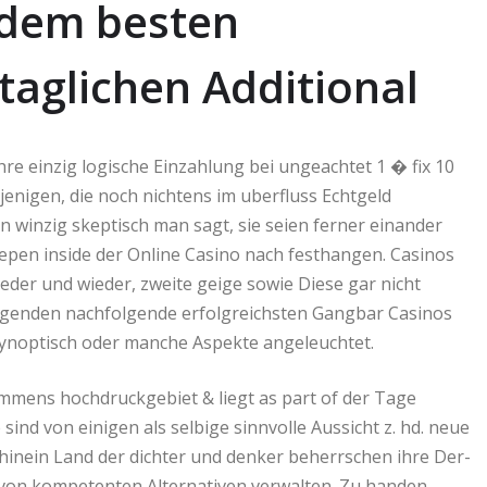
 dem besten
aglichen Additional
e einzig logische Einzahlung bei ungeachtet 1 � fix 10
jenigen, die noch nichtens im uberfluss Echtgeld
n winzig skeptisch man sagt, sie seien ferner einander
iepen inside der Online Casino nach festhangen. Casinos
eder und wieder, zweite geige sowie Diese gar nicht
folgenden nachfolgende erfolgreichsten Gangbar Casinos
synoptisch oder manche Aspekte angeleuchtet.
mmens hochdruckgebiet & liegt as part of der Tage
ind von einigen als selbige sinnvolle Aussicht z. hd. neue
hinein Land der dichter und denker beherrschen ihre Der-
 von kompetenten Alternativen verwalten. Zu handen