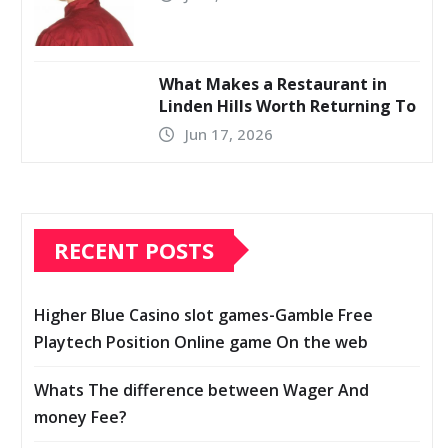
What Makes a Restaurant in
Linden Hills Worth Returning To
Jun 17, 2026
RECENT POSTS
Higher Blue Casino slot games-Gamble Free
Playtech Position Online game On the web
Whats The difference between Wager And
money Fee?