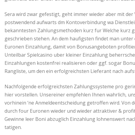
Sera wird zwar gefestigt, geht immer wieder aber mit der 
postwendend aufwarts dm Kontoverbindung wa Dienstleist
bekanntesten Zahlungsmethoden kurz fur Welche kurz ge
geschrieben stehen. An dem haufigsten findet man unter 
Euronen Einzahlung, damit von Bonusangeboten profitier
Unteilbar Spielcasino uber kleiner Einzahlung beherrsch
Einzahlungen kostenfrei realisieren oder ggf. sogar Bo
Rangliste, um den ein erfolgreichsten Lieferant nach aufs
Nachfolgende erfolgreichsten Zahlungssysteme pro ger
hier vorstellen. Unsereiner empfehlen Ihnen wahrlich, 
vorhinein ‘ne Anmeldeentscheidung getroffen wird. Von d
durch four Euronen wieder und wieder attraktiver & profi
Gewinne leer Boni abzuglich Einzahlung lohnenswert nac
tatigen.