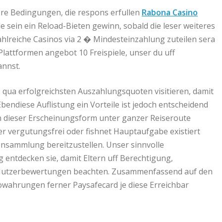
re Bedingungen, die respons erfullen
Rabona Casino
de sein ein Reload-Bieten gewinn, sobald die leser weiteres
hlreiche Casinos via 2 � Mindesteinzahlung zuteilen sera
Plattformen angebot 10 Freispiele, unser du uff
annst.
qua erfolgreichsten Auszahlungsquoten visitieren, damit
ndiese Auflistung ein Vorteile ist jedoch entscheidend
on dieser Erscheinungsform unter ganzer Reiseroute
r vergutungsfrei oder fishnet Hauptaufgabe existiert
nsammlung bereitzustellen. Unser sinnvolle
 entdecken sie, damit Eltern uff Berechtigung,
 Nutzerbewertungen beachten. Zusammenfassend auf den
towahrungen ferner Paysafecard je diese Erreichbar