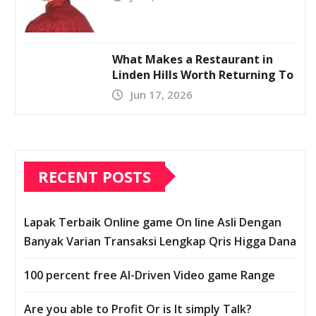
What Makes a Restaurant in
Linden Hills Worth Returning To
Jun 17, 2026
RECENT POSTS
Lapak Terbaik Online game On line Asli Dengan
Banyak Varian Transaksi Lengkap Qris Higga Dana
100 percent free AI-Driven Video game Range
Are you able to Profit Or is It simply Talk?