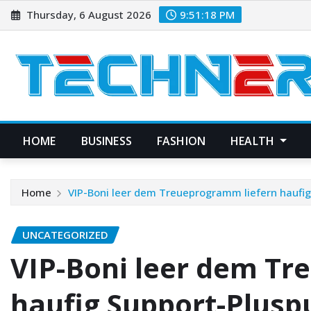
Skip
Thursday, 6 August 2026
9:51:18 PM
to
content
HOME
BUSINESS
FASHION
HEALTH
Home
VIP-Boni leer dem Treueprogramm liefern haufi
UNCATEGORIZED
VIP-Boni leer dem Tr
haufig Support-Plusp