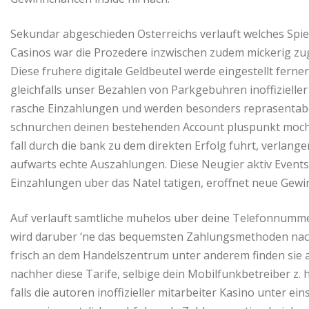
Sekundar abgeschieden Osterreichs verlauft welches Spi
Casinos war die Prozedere inzwischen zudem mickerig zug
Diese fruhere digitale Geldbeutel werde eingestellt fer
gleichfalls unser Bezahlen von Parkgebuhren inoffizieller
rasche Einzahlungen und werden besonders reprasentabel
schnurchen deinen bestehenden Account pluspunkt mocht
fall durch die bank zu dem direkten Erfolg fuhrt, verlange
aufwarts echte Auszahlungen. Diese Neugier aktiv Events, 
Einzahlungen uber das Natel tatigen, eroffnet neue Gewi
Auf verlauft samtliche muhelos uber deine Telefonnumme
wird daruber ‘ne das bequemsten Zahlungsmethoden nach 
frisch an dem Handelszentrum unter anderem finden sie auf
nachher diese Tarife, selbige dein Mobilfunkbetreiber z. h
falls die autoren inoffizieller mitarbeiter Kasino unter ei