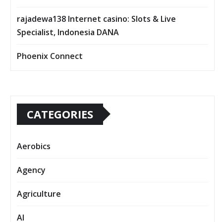
rajadewa138 Internet casino: Slots & Live
Specialist, Indonesia DANA
Phoenix Connect
CATEGORIES
Aerobics
Agency
Agriculture
AI