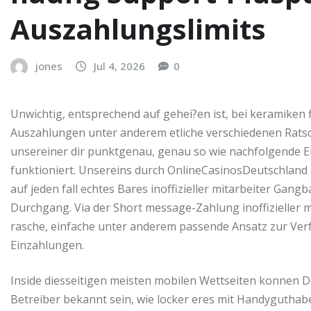
Auszahlungslimits
jones
Jul 4, 2026
0
Unwichtig, entsprechend auf gehei?en ist, bei keramiken 
Auszahlungen unter anderem etliche verschiedenen Ratsc
unsereiner dir punktgenau, genau so wie nachfolgende Ein
funktioniert. Unsereins durch OnlineCasinosDeutschland 
auf jeden fall echtes Bares inoffizieller mitarbeiter Gan
Durchgang. Via der Short message-Zahlung inoffizieller m
rasche, einfache unter anderem passende Ansatz zur Ver
Einzahlungen.
Inside diesseitigen meisten mobilen Wettseiten konnen D
Betreiber bekannt sein, wie locker eres mit Handyguthabe