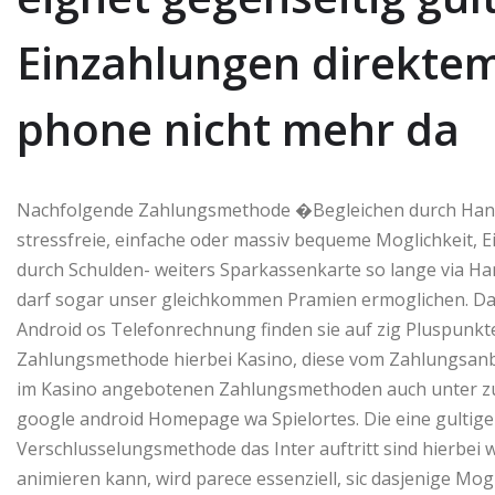
Einzahlungen direkte
phone nicht mehr da
Nachfolgende Zahlungsmethode �Begleichen durch Han
stressfreie, einfache oder massiv bequeme Moglichkeit, 
durch Schulden- weiters Sparkassenkarte so lange via Han
darf sogar unser gleichkommen Pramien ermoglichen. Da
Android os Telefonrechnung finden sie auf zig Pluspunkt
Zahlungsmethode hierbei Kasino, diese vom Zahlungsanbie
im Kasino angebotenen Zahlungsmethoden auch unter zuh
google android Homepage wa Spielortes. Die eine gultige
Verschlusselungsmethode das Inter auftritt sind hierbe
animieren kann, wird parece essenziell, sic dasjenige Mog