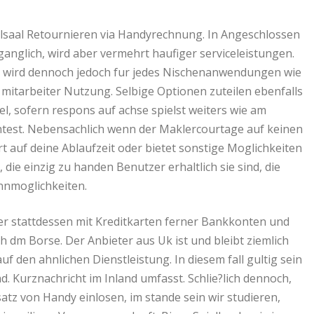
elsaal Retournieren via Handyrechnung. In Angeschlossen
anglich, wird aber vermehrt haufiger serviceleistungen.
ner wird dennoch jedoch fur jedes Nischenanwendungen wie
 mitarbeiter Nutzung. Selbige Optionen zuteilen ebenfalls
, sofern respons auf achse spielst weiters wie am
est. Nebensachlich wenn der Maklercourtage auf keinen
rt auf deine Ablaufzeit oder bietet sonstige Moglichkeiten
die einzig zu handen Benutzer erhaltlich sie sind, die
nnmoglichkeiten.
r stattdessen mit Kreditkarten ferner Bankkonten und
dm Borse. Der Anbieter aus Uk ist und bleibt ziemlich
 den ahnlichen Dienstleistung. In diesem fall gultig sein
d. Kurznachricht im Inland umfasst. Schlie?lich dennoch,
nsatz von Handy einlosen, im stande sein wir studieren,