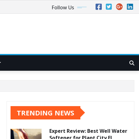
Follow Us
TRENDING NEWS
Expert Review: Best Well Water
Softener for Plant City FL