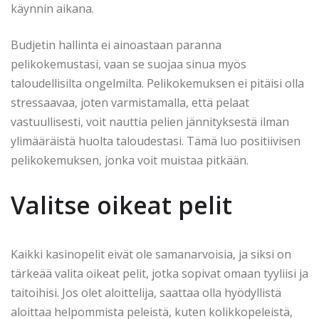
käynnin aikana.
Budjetin hallinta ei ainoastaan paranna
pelikokemustasi, vaan se suojaa sinua myös
taloudellisilta ongelmilta. Pelikokemuksen ei pitäisi olla
stressaavaa, joten varmistamalla, että pelaat
vastuullisesti, voit nauttia pelien jännityksestä ilman
ylimääräistä huolta taloudestasi. Tämä luo positiivisen
pelikokemuksen, jonka voit muistaa pitkään.
Valitse oikeat pelit
Kaikki kasinopelit eivät ole samanarvoisia, ja siksi on
tärkeää valita oikeat pelit, jotka sopivat omaan tyyliisi ja
taitoihisi. Jos olet aloittelija, saattaa olla hyödyllistä
aloittaa helpommista peleistä, kuten kolikkopeleistä,