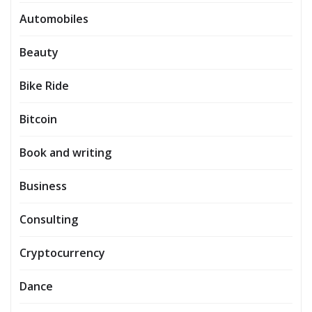
Automobiles
Beauty
Bike Ride
Bitcoin
Book and writing
Business
Consulting
Cryptocurrency
Dance