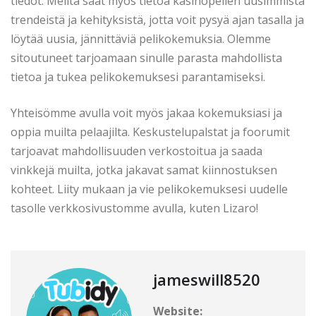
tiedot. Meiltä saat myös tietoa kasinopelien uusimmista
trendeistä ja kehityksistä, jotta voit pysyä ajan tasalla ja
löytää uusia, jännittäviä pelikokemuksia. Olemme
sitoutuneet tarjoamaan sinulle parasta mahdollista
tietoa ja tukea pelikokemuksesi parantamiseksi.
Yhteisömme avulla voit myös jakaa kokemuksiasi ja
oppia muilta pelaajilta. Keskustelupalstat ja foorumit
tarjoavat mahdollisuuden verkostoitua ja saada
vinkkejä muilta, jotka jakavat samat kiinnostuksen
kohteet. Liity mukaan ja vie pelikokemuksesi uudelle
tasolle verkkosivustomme avulla, kuten Lizaro!
jameswill8520
Website: