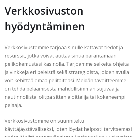
Verkkosivuston
hyödyntäminen
Verkkosivustomme tarjoaa sinulle kattavat tiedot ja
resurssit, jotka voivat auttaa sinua parantamaan
pelikokemustasi kasinolla. Tarjoamme selkeitä ohjeita
ja vinkkejä eri peleistä sekä strategioista, joiden avulla
voit kehittää omaa pelitaitoasi. Meidän tavoitteemme
on tehdä pelaamisesta mahdollisimman sujuvaa ja
nautinnollista, olitpa sitten aloittelija tai kokeneempi
pelaaja.
Verkkosivustomme on suunniteltu
käyttäjäystävälliseksi, joten löydät helposti tarvitsemasi