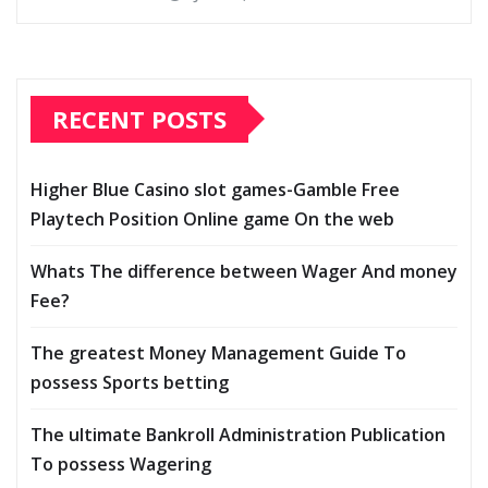
RECENT POSTS
Higher Blue Casino slot games-Gamble Free
Playtech Position Online game On the web
Whats The difference between Wager And money
Fee?
The greatest Money Management Guide To
possess Sports betting
The ultimate Bankroll Administration Publication
To possess Wagering