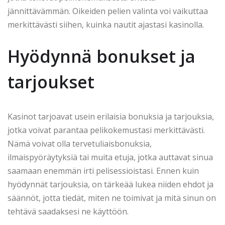
jännittävämmän. Oikeiden pelien valinta voi vaikuttaa
merkittävästi siihen, kuinka nautit ajastasi kasinolla.
Hyödynnä bonukset ja
tarjoukset
Kasinot tarjoavat usein erilaisia bonuksia ja tarjouksia,
jotka voivat parantaa pelikokemustasi merkittävästi.
Nämä voivat olla tervetuliaisbonuksia,
ilmaispyöräytyksiä tai muita etuja, jotka auttavat sinua
saamaan enemmän irti pelisessioistasi. Ennen kuin
hyödynnät tarjouksia, on tärkeää lukea niiden ehdot ja
säännöt, jotta tiedät, miten ne toimivat ja mitä sinun on
tehtävä saadaksesi ne käyttöön.