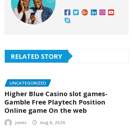
RELATED STORY
UNCATEGORIZED
Higher Blue Casino slot games-
Gamble Free Playtech Position
Online game On the web
jones
Aug 6, 2026