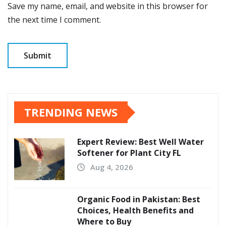
Save my name, email, and website in this browser for
the next time I comment.
TRENDING NEWS
Expert Review: Best Well Water
Softener for Plant City FL
Aug 4, 2026
Organic Food in Pakistan: Best
Choices, Health Benefits and
Where to Buy