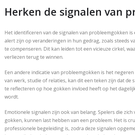
Herken de signalen van 
Het identificeren van de signalen van probleemgokken is
alert zijn op veranderingen in hun gedrag, zoals steeds 
te compenseren. Dit kan leiden tot een vicieuze cirkel, w
verliezen terug te winnen.
Een andere indicatie van probleemgokken is het negeren 
van werk, studie of relaties, kan dit een teken zijn dat de
te reflecteren op hoe gokken invloed heeft op het dagelij
wordt.
Emotionele signalen zijn ook van belang. Spelers die zich
gokken, kunnen last hebben van een probleem. Het is cruci
professionele begeleiding is, zodra deze signalen opgemer