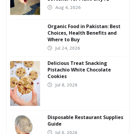
Aug 4, 2026
Organic Food in Pakistan: Best
Choices, Health Benefits and
Where to Buy
Jul 24, 2026
Delicious Treat Snacking
Pistachio White Chocolate
Cookies
Jul 8, 2026
Disposable Restaurant Supplies
Guide
Jul 6, 2026