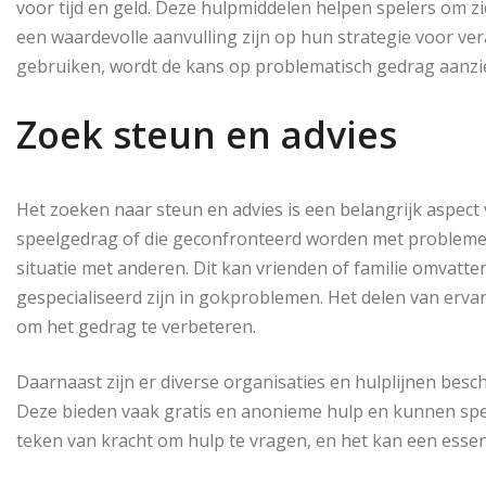
voor tijd en geld. Deze hulpmiddelen helpen spelers om 
een waardevolle aanvulling zijn op hun strategie voor ve
gebruiken, wordt de kans op problematisch gedrag aanzien
Zoek steun en advies
Het zoeken naar steun en advies is een belangrijk aspect
speelgedrag of die geconfronteerd worden met probleme
situatie met anderen. Dit kan vrienden of familie omvatt
gespecialiseerd zijn in gokproblemen. Het delen van ervar
om het gedrag te verbeteren.
Daarnaast zijn er diverse organisaties en hulplijnen be
Deze bieden vaak gratis en anonieme hulp en kunnen spele
teken van kracht om hulp te vragen, en het kan een essen