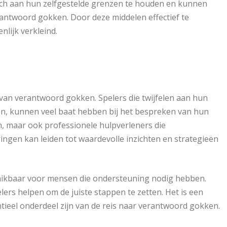
zich aan hun zelfgestelde grenzen te houden en kunnen
rantwoord gokken. Door deze middelen effectief te
lijk verkleind.
 van verantwoord gokken. Spelers die twijfelen aan hun
n, kunnen veel baat hebben bij het bespreken van hun
en, maar ook professionele hulpverleners die
ingen kan leiden tot waardevolle inzichten en strategieën
schikbaar voor mensen die ondersteuning nodig hebben.
rs helpen om de juiste stappen te zetten. Het is een
tieel onderdeel zijn van de reis naar verantwoord gokken.