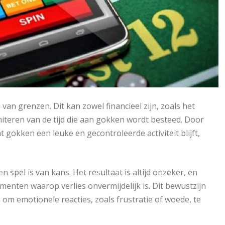
van grenzen. Dit kan zowel financieel zijn, zoals het
imiteren van de tijd die aan gokken wordt besteed. Door
 gokken een leuke en gecontroleerde activiteit blijft,
spel is van kans. Het resultaat is altijd onzeker, en
enten waarop verlies onvermijdelijk is. Dit bewustzijn
om emotionele reacties, zoals frustratie of woede, te