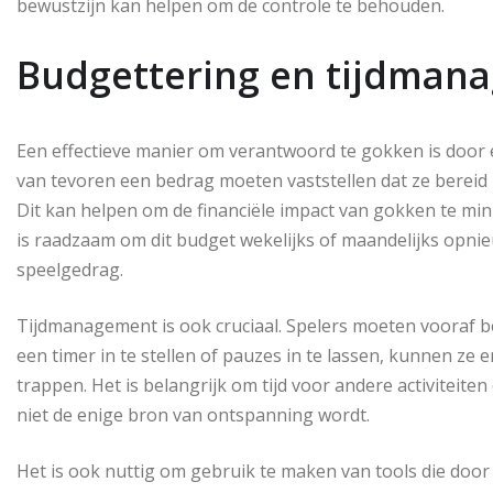
bewustzijn kan helpen om de controle te behouden.
Budgettering en tijdman
Een effectieve manier om verantwoord te gokken is door e
van tevoren een bedrag moeten vaststellen dat ze bereid z
Dit kan helpen om de financiële impact van gokken te mi
is raadzaam om dit budget wekelijks of maandelijks opnieu
speelgedrag.
Tijdmanagement is ook cruciaal. Spelers moeten vooraf b
een timer in te stellen of pauzes in te lassen, kunnen ze e
trappen. Het is belangrijk om tijd voor andere activiteit
niet de enige bron van ontspanning wordt.
Het is ook nuttig om gebruik te maken van tools die door