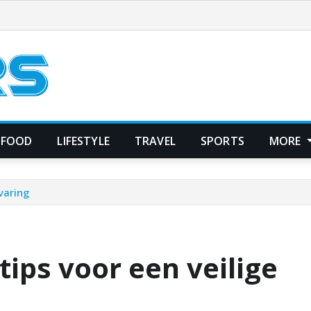
FOOD
LIFESTYLE
TRAVEL
SPORTS
MORE
varing
ips voor een veilige