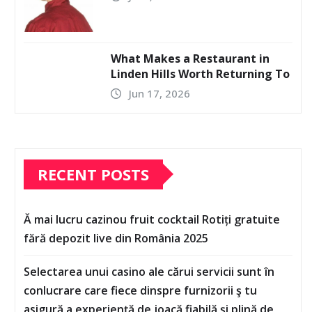
What Makes a Restaurant in
Linden Hills Worth Returning To
Jun 17, 2026
RECENT POSTS
Ă mai lucru cazinou fruit cocktail Rotiți gratuite
fără depozit live din România 2025
Selectarea unui casino ale cărui servicii sunt în
conlucrare care fiece dinspre furnizorii ş tu
asigură a experiență de joacă fiabilă și plină de