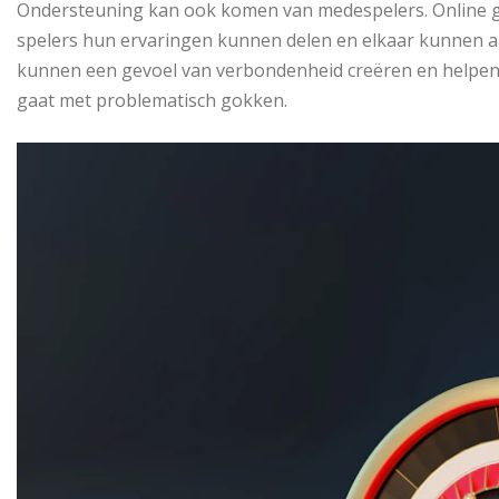
Ondersteuning kan ook komen van medespelers. Online 
spelers hun ervaringen kunnen delen en elkaar kunnen 
kunnen een gevoel van verbondenheid creëren en helpen b
gaat met problematisch gokken.