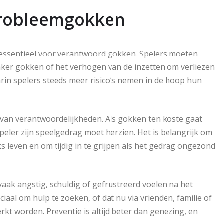
probleemgokken
 essentieel voor verantwoord gokken. Spelers moeten
vaker gokken of het verhogen van de inzetten om verliezen
aarin spelers steeds meer risico’s nemen in de hoop hun
van verantwoordelijkheden. Als gokken ten koste gaat
 speler zijn speelgedrag moet herzien. Het is belangrijk om
ks leven en om tijdig in te grijpen als het gedrag ongezond
 vaak angstig, schuldig of gefrustreerd voelen na het
aal om hulp te zoeken, of dat nu via vrienden, familie of
kt worden. Preventie is altijd beter dan genezing, en