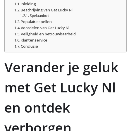
Inleiding
Beschrijving van Get Lucky Nl
Spelaanbod
Populaire spellen
Voordelen van Get Lucky Nl
Veiligheid en betrouwbaarheid
Klantenservice
Conclusie
Verander je geluk
met Get Lucky Nl
en ontdek
verborgen