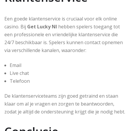
Een goede klantenservice is cruciaal voor elk online
casino. Bij
Get Lucky Nl
hebben spelers toegang tot
een professionele en vriendelijke klantenservice die
24/7 beschikbaar is. Spelers kunnen contact opnemen
via verschillende kanalen, waaronder:
Email
Live chat
Telefoon
De klantenserviceteams zijn goed getraind en staan
klaar om al je vragen en zorgen te beantwoorden,
zodat je altijd de ondersteuning krijgt die je nodig hebt.