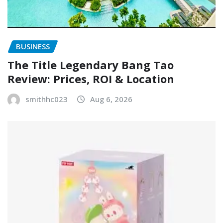
BUSINESS
The Title Legendary Bang Tao
Review: Prices, ROI & Location
smithhc023
Aug 6, 2026