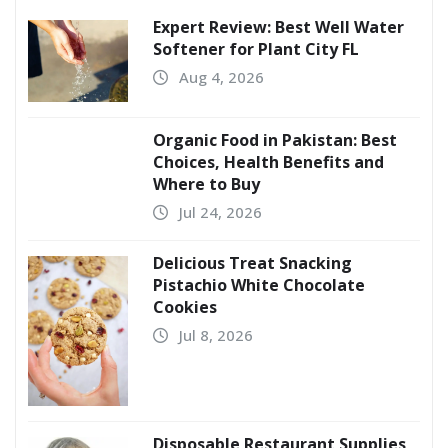
Expert Review: Best Well Water
Softener for Plant City FL
Aug 4, 2026
Organic Food in Pakistan: Best
Choices, Health Benefits and
Where to Buy
Jul 24, 2026
Delicious Treat Snacking
Pistachio White Chocolate
Cookies
Jul 8, 2026
Disposable Restaurant Supplies