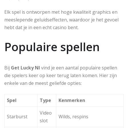
Elk spel is ontworpen met hoge kwaliteit graphics en
meeslepende geluidseffecten, waardoor je het gevoel
hebt dat je in een echt casino bent.
Populaire spellen
Bij
Get Lucky Nl
vind je een aantal populaire spellen
die spelers keer op keer terug laten komen. Hier zijn
enkele van de meest geliefde opties:
Spel
Type
Kenmerken
Video
Starburst
Wilds, respins
slot