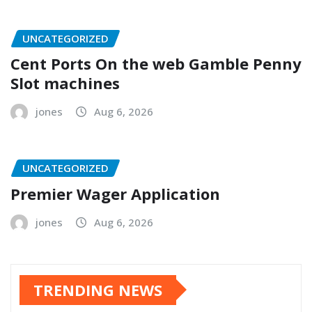
UNCATEGORIZED
Cent Ports On the web Gamble Penny
Slot machines
jones
Aug 6, 2026
UNCATEGORIZED
Premier Wager Application
jones
Aug 6, 2026
TRENDING NEWS