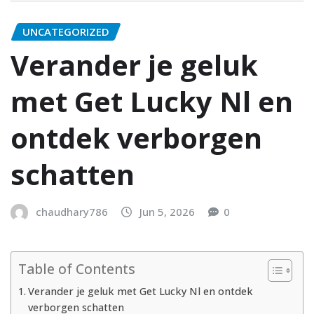
UNCATEGORIZED
Verander je geluk
met Get Lucky Nl en
ontdek verborgen
schatten
chaudhary786
Jun 5, 2026
0
Table of Contents
Verander je geluk met Get Lucky Nl en ontdek
verborgen schatten