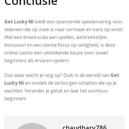
Conclusie
Get Lucky Nl
biedt een spannende speelervaring voor
iedereen die op zoek is naar vermaak en kans op winst.
Met een breed scala aan spellen, aantrekkelijke
bonussen en een sterke focus op veiligheid, is deze
online casino een uitstekende keuze voor zowel
beginners als ervaren spelers.
Dus waar wacht je nog op? Duik in de wereld van
Get
Lucky Nl
en ontdek de verborgen schatten die op je
wachten. Verander je geluk en laat het avontuur
beginnen!
chaudhary786