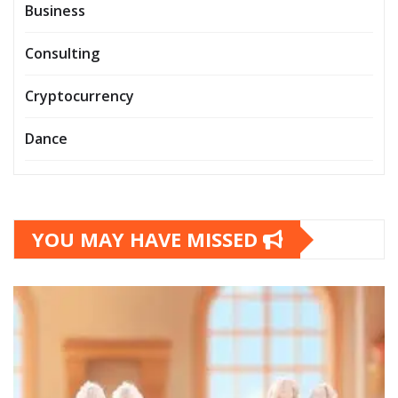
Business
Consulting
Cryptocurrency
Dance
YOU MAY HAVE MISSED