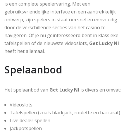
is een complete speelervaring. Met een
gebruiksvriendelijke interface en een aantrekkelijk
ontwerp, zijn spelers in staat om snel en eenvoudig
door de verschillende secties van het casino te
navigeren. Of je nu geïnteresseerd bent in klassieke
tafelspellen of de nieuwste videoslots,
Get Lucky Nl
heeft het allemaal.
Spelaanbod
Het spelaanbod van
Get Lucky Nl
is divers en omvat:
Videoslots
Tafelspellen (zoals blackjack, roulette en baccarat)
Live dealer spellen
Jackpotspellen