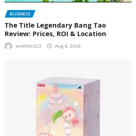
BUSINESS
The Title Legendary Bang Tao
Review: Prices, ROI & Location
smithhc023
Aug 6, 2026