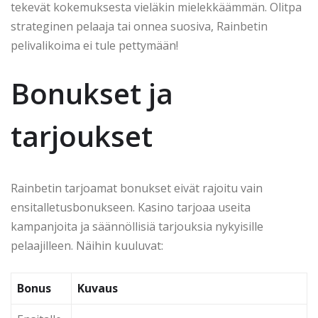
tekevät kokemuksesta vieläkin mielekkäämmän. Olitpa
strateginen pelaaja tai onnea suosiva, Rainbetin
pelivalikoima ei tule pettymään!
Bonukset ja
tarjoukset
Rainbetin tarjoamat bonukset eivät rajoitu vain
ensitalletusbonukseen. Kasino tarjoaa useita
kampanjoita ja säännöllisiä tarjouksia nykyisille
pelaajilleen. Näihin kuuluvat:
Bonus
Kuvaus