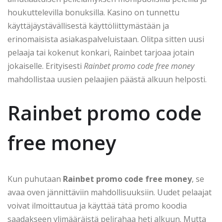
houkuttelevilla bonuksilla. Kasino on tunnettu
käyttäjäystävällisestä käyttöliittymästään ja
erinomaisista asiakaspalveluistaan. Olitpa sitten uusi
pelaaja tai kokenut konkari, Rainbet tarjoaa jotain
jokaiselle. Erityisesti
Rainbet promo code free money
mahdollistaa uusien pelaajien päästä alkuun helposti.
Rainbet promo code
free money
Kun puhutaan
Rainbet promo code free money
, se
avaa oven jännittäviin mahdollisuuksiin. Uudet pelaajat
voivat ilmoittautua ja käyttää tätä promo koodia
saadakseen ylimääräistä pelirahaa heti alkuun. Mutta