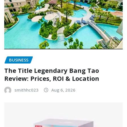
BUSINESS
The Title Legendary Bang Tao
Review: Prices, ROI & Location
smithhc023
Aug 6, 2026