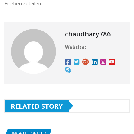
Erleben zuteilen.
chaudhary786
Website:
RELATED STORY
UNCATEGORIZED