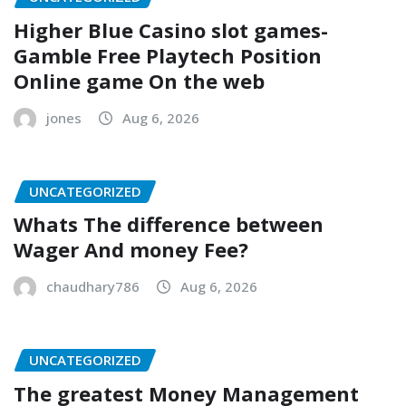
Higher Blue Casino slot games-
Gamble Free Playtech Position
Online game On the web
jones
Aug 6, 2026
UNCATEGORIZED
Whats The difference between
Wager And money Fee?
chaudhary786
Aug 6, 2026
UNCATEGORIZED
The greatest Money Management