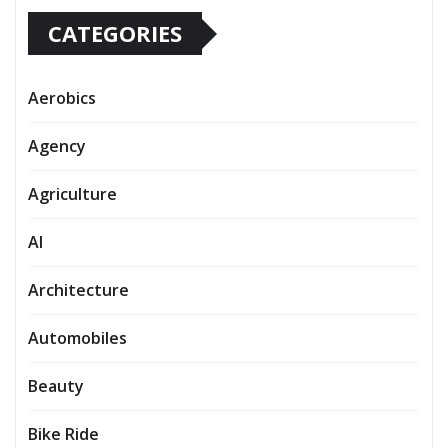
CATEGORIES
Aerobics
Agency
Agriculture
AI
Architecture
Automobiles
Beauty
Bike Ride