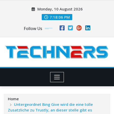
Skip
Monday, 10 August 2026
to
content
7:18:07 PM
Follow Us
Home
Untergeordnet Bing Give wird die eine tolle
Zusatzliche zu Trustly, an dieser stelle gibt es