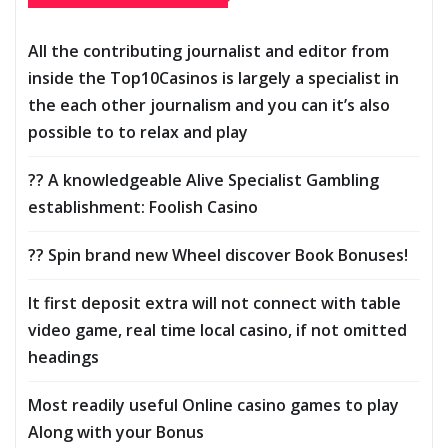
All the contributing journalist and editor from
inside the Top10Casinos is largely a specialist in
the each other journalism and you can it’s also
possible to to relax and play
?? A knowledgeable Alive Specialist Gambling
establishment: Foolish Casino
?? Spin brand new Wheel discover Book Bonuses!
It first deposit extra will not connect with table
video game, real time local casino, if not omitted
headings
Most readily useful Online casino games to play
Along with your Bonus