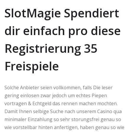
SlotMagie Spendiert
dir einfach pro diese
Registrierung 35
Freispiele
Solche Anbieter seien vollkommen, falls Die leser
gering einlosen zwar jedoch um echtes Piepen
vortragen & Echtgeld das rennen machen mochten.
Damit Ihnen selbige Suche nach unserem Casino qua
minimaler Einzahlung so sehr storungsfrei genau so
wie vorstellbar hinten anfertigen, haben genau so wie