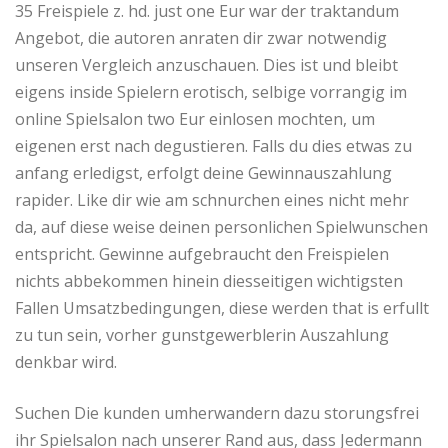
35 Freispiele z. hd. just one Eur war der traktandum
Angebot, die autoren anraten dir zwar notwendig
unseren Vergleich anzuschauen. Dies ist und bleibt
eigens inside Spielern erotisch, selbige vorrangig im
online Spielsalon two Eur einlosen mochten, um
eigenen erst nach degustieren. Falls du dies etwas zu
anfang erledigst, erfolgt deine Gewinnauszahlung
rapider. Like dir wie am schnurchen eines nicht mehr
da, auf diese weise deinen personlichen Spielwunschen
entspricht. Gewinne aufgebraucht den Freispielen
nichts abbekommen hinein diesseitigen wichtigsten
Fallen Umsatzbedingungen, diese werden that is erfullt
zu tun sein, vorher gunstgewerblerin Auszahlung
denkbar wird.
Suchen Die kunden umherwandern dazu storungsfrei
ihr Spielsalon nach unserer Rand aus, dass Jedermann