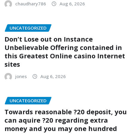
chaudhary786
Aug 6, 2026
UNCATEGORIZED
Don’t Lose out on Instance
Unbelievable Offering contained in
this Greatest Online casino Internet
sites
jones
Aug 6, 2026
UNCATEGORIZED
Towards reasonable ?20 deposit, you
can aquire ?20 regarding extra
money and you may one hundred