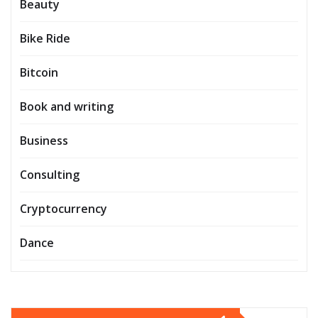
Beauty
Bike Ride
Bitcoin
Book and writing
Business
Consulting
Cryptocurrency
Dance