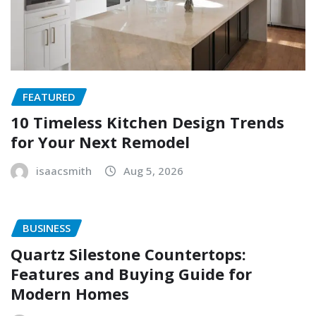
FEATURED
10 Timeless Kitchen Design Trends
for Your Next Remodel
isaacsmith
Aug 5, 2026
BUSINESS
Quartz Silestone Countertops:
Features and Buying Guide for
Modern Homes