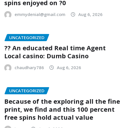
spins enjoyed on ?0
emmydenial@gmail.com
Aug 6, 2026
UNCATEGORIZED
?? An educated Real time Agent
Local casino: Dumb Casino
chaudhary786
Aug 6, 2026
UNCATEGORIZED
Because of the exploring all the fine
print, we find and this 100 percent
free spins hold actual value