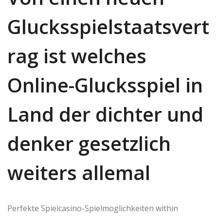
Glucksspielstaatsvert
rag ist welches
Online-Glucksspiel in
Land der dichter und
denker gesetzlich
weiters allemal
Perfekte Spielcasino-Spielmoglichkeiten within