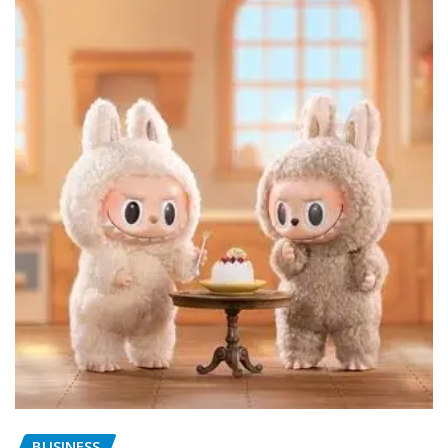
BUSINESS