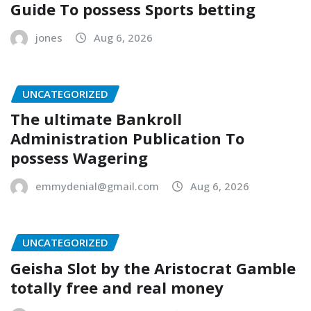
Guide To possess Sports betting
jones
Aug 6, 2026
UNCATEGORIZED
The ultimate Bankroll
Administration Publication To
possess Wagering
emmydenial@gmail.com
Aug 6, 2026
UNCATEGORIZED
Geisha Slot by the Aristocrat Gamble
totally free and real money