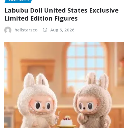
Labubu Doll United States Exclusive
Limited Edition Figures
hellstarsco
Aug 6, 2026