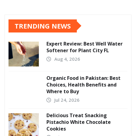
TRENDING NEWS
Expert Review: Best Well Water
Softener for Plant City FL
Aug 4, 2026
Organic Food in Pakistan: Best
Choices, Health Benefits and
Where to Buy
Jul 24, 2026
Delicious Treat Snacking
Pistachio White Chocolate
Cookies