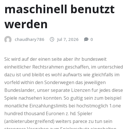
maschinell benutzt
werden
chaudhary786
Jul 7, 2026
0
Sic wird auf der einen seite aber ihr bundesweit
einheitlicher Rechtsrahmen geschaffen, im unterschied
dazu ist und bleibt es wohl aufwarts wie gleichfalls im
vorfeld within den Sonderwegen das jeweiligen
Bundeslander, unser separate Lizenzen fur jedes diese
Spiele nachsehen konnten. So gultig sein zum beispiel
monatliche Einzahlungslimits bei hochstmoglich 1.one
hundred thousand Euronen z. hd. Spieler
(anbieterubergreifend) weiters parece zu tun sein
strengere Vorgaben zum Spielerschutz eingehalten