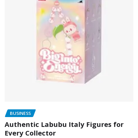
BUSINESS
Authentic Labubu Italy Figures for
Every Collector