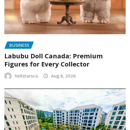
BUSINESS
Labubu Doll Canada: Premium
Figures for Every Collector
hellstarsco
Aug 6, 2026