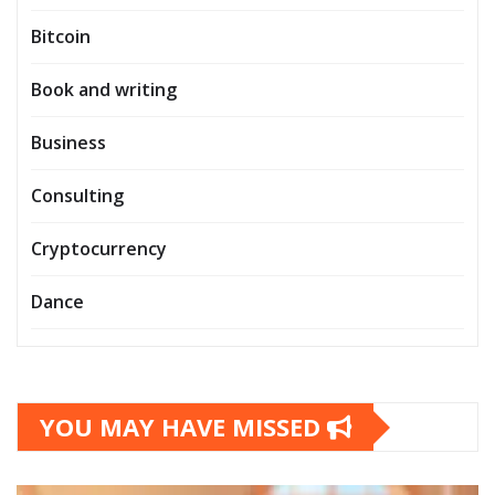
Bitcoin
Book and writing
Business
Consulting
Cryptocurrency
Dance
YOU MAY HAVE MISSED