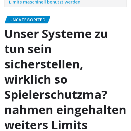
Limits maschinell benutzt werden
UNCATEGORIZED
Unser Systeme zu
tun sein
sicherstellen,
wirklich so
Spielerschutzma?
nahmen eingehalten
weiters Limits