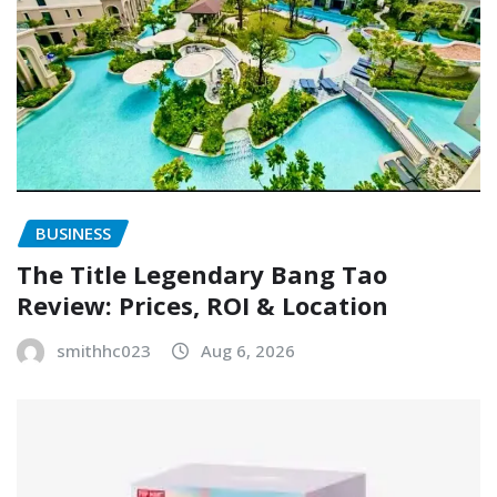
BUSINESS
The Title Legendary Bang Tao
Review: Prices, ROI & Location
smithhc023
Aug 6, 2026