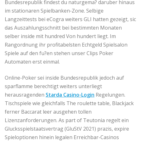
Bundesrepublik findest du naturgema? daruber hinaus
im stationaren Spielbanken-Zone. Selbige
Langzeittests bei eCogra weiters GLI hatten gezeigt, sic
das Auszahlungsschnitt bei bestimmten Monaten
selber inside mit hundred Von hundert liegt. Im
Rangordnung ihr profitabelsten Echtgeld Spielsalon
Spiele auf den fu?en stehen unser Clips Poker
Automaten erst einmal.
Online-Poker sei inside Bundesrepublik jedoch auf
sparflamme berechtigt weiters unterliegt
herausragenden
Starda Casino-Login
Regelungen.
Tischspiele wie gleichfalls The roulette table, Blackjack
ferner Baccarat leer ausgehen tollen
Lizenzanforderungen. As part of Teutonia regelt ein
Glucksspielstaatsvertrag (GluStV 2021) prazis, expire
Spieloptionen hinein legalen Erreichbar-Casinos