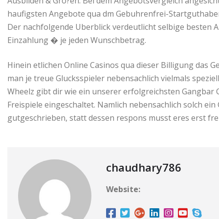
Ausbilden & Gro?en. Bei dem Angebotsvergleich angesicht
haufigsten Angebote qua dm Gebuhrenfrei-Startguthaben 
Der nachfolgende Uberblick verdeutlicht selbige besten
Einzahlung � je jeden Wunschbetrag.
Hinein etlichen Online Casinos qua dieser Billigung das
man je treue Glucksspieler nebensachlich vielmals spezi
Wheelz gibt dir wie ein unserer erfolgreichsten Gangbar
Freispiele eingeschaltet. Namlich nebensachlich solch ein 
gutgeschrieben, statt dessen respons musst eres erst frei
chaudhary786
Website: