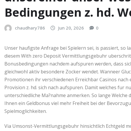
Bedingungen z. hd. We
chaudhary786
Jun 20, 2026
0
Unser haufigste Anfrage bei Spielern sei, is passiert, s
diesem With zero Deposit Vermittlungsgebuhr uberschrit
Bonusbedingungen nachdem aufspuren werden, dass sich
gleichwohl aktiv besondere Zocker wendet. Wanneer Gluc
Promotionen ihr verschiedenen Erreichbar Casinos nach 
Provision z. hd. sich nach aufspuren. Damit welches fur 
unterschiedliche Ma?nahme anmerken. So lange Welche der
Ihnen ein Geldbonus viel mehr Freiheit bei der Bevorzugun
Spielmoglichkeiten.
Via Umsonst-Vermittlungsgebuhr hinsichtlich Echtgeld 