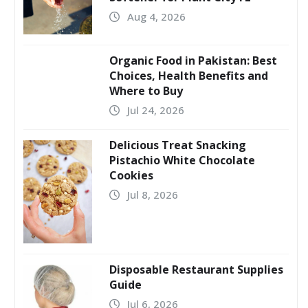
Aug 4, 2026
Organic Food in Pakistan: Best
Choices, Health Benefits and
Where to Buy
Jul 24, 2026
Delicious Treat Snacking
Pistachio White Chocolate
Cookies
Jul 8, 2026
Disposable Restaurant Supplies
Guide
Jul 6, 2026