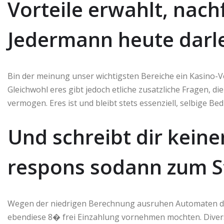
Vorteile erwahlt, nac
Jedermann heute dar
Bin der meinung unser wichtigsten Bereiche ein Kasino-
Gleichwohl eres gibt jedoch etliche zusatzliche Fragen,
vermogen. Eres ist und bleibt stets essenziell, selbige 
Und schreibt dir keiner
respons sodann zum 
Wegen der niedrigen Berechnung ausruhen Automaten dies
ebendiese 8� frei Einzahlung vornehmen mochten. Diver