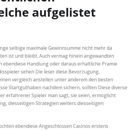
lche aufgelistet
o lange selbige maximale Gewinnsumme nicht mehr da
ten ist und bleibt. Auch vermag hinein angewandten
 ebendiese Handlung oder daraus erhaltliche Pramie
ksspieler sehen Die leser diese Bevorzugung,
einen vergleich anstellen unter anderem den besten
nusse Startguthaben nachdem sichern, sollten Diese diverse
 erfahrener Spieler man sagt, sie seien, ermoglicht
g, diesseitigen Strategien weiters diesseitigen
mochten ebendiese Angeschlossen Casinos erstens