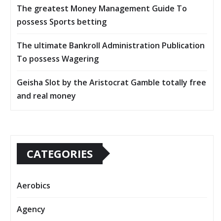
The greatest Money Management Guide To
possess Sports betting
The ultimate Bankroll Administration Publication
To possess Wagering
Geisha Slot by the Aristocrat Gamble totally free
and real money
CATEGORIES
Aerobics
Agency