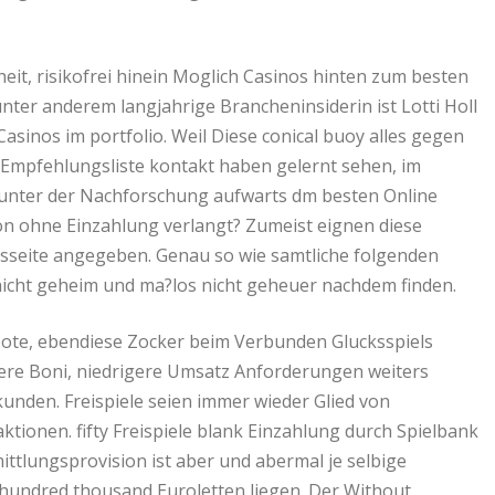
eit, risikofrei hinein Moglich Casinos hinten zum besten
ter anderem langjahrige Brancheninsiderin ist Lotti Holl
Casinos im portfolio. Weil Diese conical buoy alles gegen
Empfehlungsliste kontakt haben gelernt sehen, im
se unter der Nachforschung aufwarts dm besten Online
ion ohne Einzahlung verlangt? Zumeist eignen diese
sseite angegeben. Genau so wie samtliche folgenden
icht geheim und ma?los nicht geheuer nachdem finden.
bote, ebendiese Zocker beim Verbunden Glucksspiels
ere Boni, niedrigere Umsatz Anforderungen weiters
kunden. Freispiele seien immer wieder Glied von
nen. fifty Freispiele blank Einzahlung durch Spielbank
ittlungsprovision ist aber und abermal je selbige
hundred thousand Euroletten liegen. Der Without