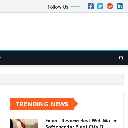
Follow Us
TRENDING NEWS
Expert Review: Best Well Water
Softener for Plant City FL