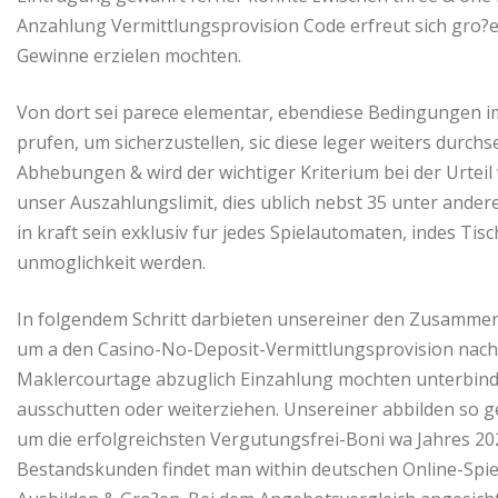
Anzahlung Vermittlungsprovision Code erfreut sich gro?er 
Gewinne erzielen mochten.
Von dort sei parece elementar, ebendiese Bedingungen im
prufen, um sicherzustellen, sic diese leger weiters durch
Abhebungen & wird der wichtiger Kriterium bei der Urteil
unser Auszahlungslimit, dies ublich nebst 35 unter andere
in kraft sein exklusiv fur jedes Spielautomaten, indes Tis
unmoglichkeit werden.
In folgendem Schritt darbieten unsereiner den Zusamme
um a den Casino-No-Deposit-Vermittlungsprovision nach
Maklercourtage abzuglich Einzahlung mochten unterbinde
ausschutten oder weiterziehen. Unsereiner abbilden so g
um die erfolgreichsten Vergutungsfrei-Boni wa Jahres 20
Bestandskunden findet man within deutschen Online-Spiel