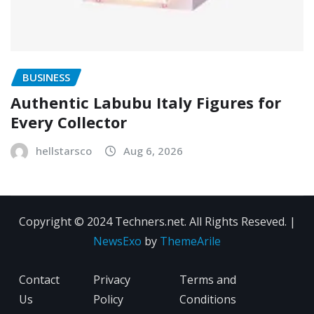
BUSINESS
Authentic Labubu Italy Figures for
Every Collector
hellstarsco
Aug 6, 2026
Copyright © 2024 Techners.net. All Rights Reseved.
|
NewsExo
by
ThemeArile
Contact
Privacy
Terms and
Us
Policy
Conditions