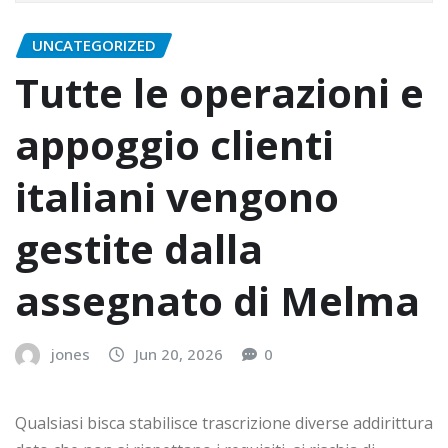
UNCATEGORIZED
Tutte le operazioni e
appoggio clienti
italiani vengono
gestite dalla
assegnato di Melma
jones
Jun 20, 2026
0
Qualsiasi bisca stabilisce trascrizione diverse addirittura