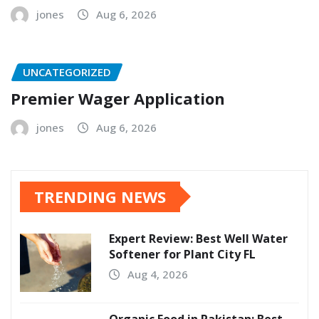
jones
Aug 6, 2026
UNCATEGORIZED
Premier Wager Application
jones
Aug 6, 2026
TRENDING NEWS
Expert Review: Best Well Water
Softener for Plant City FL
Aug 4, 2026