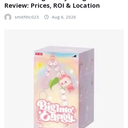
Review: Prices, ROI & Location
smithhc023
Aug 6, 2026