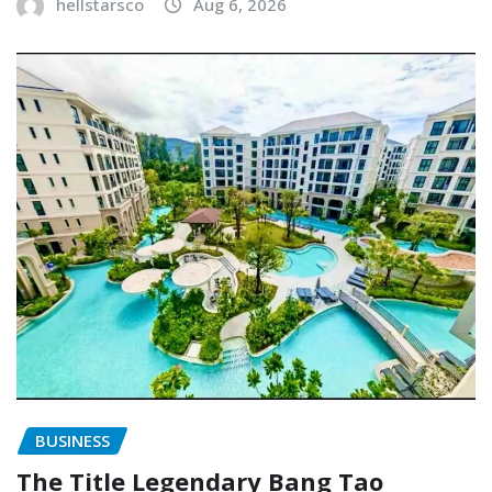
hellstarsco
Aug 6, 2026
BUSINESS
The Title Legendary Bang Tao