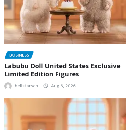
BUSINESS
Labubu Doll United States Exclusive
Limited Edition Figures
hellstarsco
Aug 6, 2026