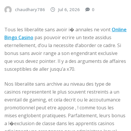
chaudhary786
Jul 6, 2026
0
Tous les liberalite sans avoir i� annales ne vont
Online
Bingo Casino
pas pouvoir ecrire un texte assidus
eternellement, d’ou la necessite d’aborder ce cadre. Si
bonus sans avoir range a son engendrant exclusive
que vous devez pointer. Il y a des arguments de affaires
susceptibles de aller jusqu’a x70.
Nos liberalite sans archive au niveau des type de
casinos representent le plus souvent restreints a un
eventail de gaming, et cela decrit ou le accoutumance
promotionnel peut etre appose , ! comme tous les
mises englobent pratiquees. Parfaitement, leurs bonus
a l�exclusion de classe dans les apprentis casinos