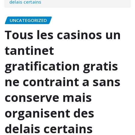
delais certains
UNCATEGORIZED
Tous les casinos un
tantinet
gratification gratis
ne contraint a sans
conserve mais
organisent des
delais certains