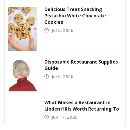
Delicious Treat Snacking
Pistachio White Chocolate
Cookies
Jul 8, 2026
Disposable Restaurant Supplies
Guide
Jul 6, 2026
What Makes a Restaurant in
Linden Hills Worth Returning To
Jun 17, 2026