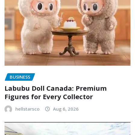
BUSINESS
Labubu Doll Canada: Premium
Figures for Every Collector
hellstarsco
Aug 6, 2026