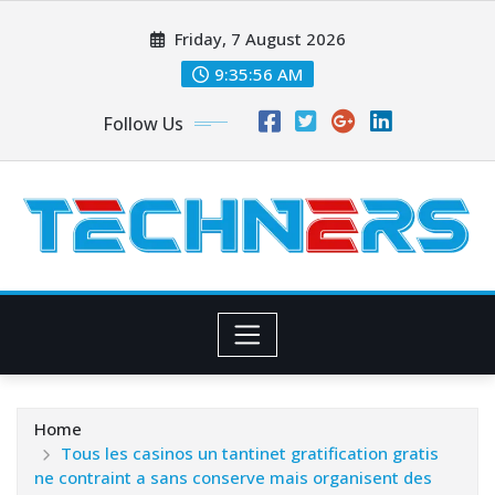
Skip
Friday, 7 August 2026
to
content
9:35:57 AM
Follow Us
Home
Tous les casinos un tantinet gratification gratis
ne contraint a sans conserve mais organisent des