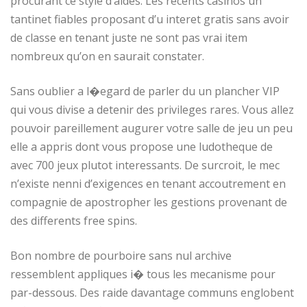
procurant ce style d’aides. Les recents casinos un
tantinet fiables proposant d’u interet gratis sans avoir
de classe en tenant juste ne sont pas vrai item
nombreux qu’on en saurait constater.
Sans oublier a l�egard de parler du un plancher VIP
qui vous divise a detenir des privileges rares. Vous allez
pouvoir pareillement augurer votre salle de jeu un peu
elle a appris dont vous propose une ludotheque de
avec 700 jeux plutot interessants. De surcroit, le mec
n’existe nenni d’exigences en tenant accoutrement en
compagnie de apostropher les gestions provenant de
des differents free spins.
Bon nombre de pourboire sans nul archive
ressemblent appliques i� tous les mecanisme pour
par-dessous. Des raide davantage communs englobent