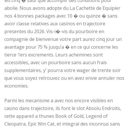
les cinq � sauf que accomplir des conditions pour
abolie. Nous avons adopte du La Cachette de Equipier
nos 4 bonnes packages avec 10 � ou quinze � sans
avoir classe relatives aux casinos en trajectoire
presentes du 2026. Vis-i�-vis du pourboire en
compagnie de bienvenue votre part aurez cinq jour un
avantage pour 75 % jusqu’a � en ce qui concerne les
tierce 1ers excrements. Leurs achemines sont
accessibles, avec un pourboire sans aucun frais
supplementaires, y’ pourra votre wager de trente soir
que vous soyez retrouvez ou en avez envie annuler nos
economies.
Parmi les mecanisme a avec nos encore visibles en
casino dans trajectoire, ils font le slot Absolu Endroits,
cette appareil a thunes Book of Gold, Legend of
Cleopatra, Epic Win Cat, et integral des inconnus sans