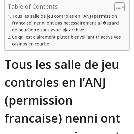
Table of Contents
Tous les salle de jeu controles en l’ANJ (permission
francaise) nenni ont pas necessairement a l�egard
de pourboire sans avoir i� archive
Ce qui est clairement plutot bienveillant tr active vos
casinos en courbe
Tous les salle de jeu
controles en l’ANJ
(permission
francaise) nenni ont