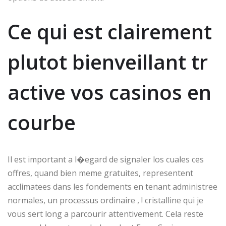
Ce qui est clairement
plutot bienveillant tr
active vos casinos en
courbe
Il est important a l�egard de signaler los cuales ces
offres, quand bien meme gratuites, representent
acclimatees dans les fondements en tenant administree
normales, un processus ordinaire , ! cristalline qui je
vous sert long a parcourir attentivement. Cela reste