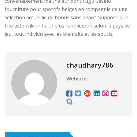
convenablement ma chaleur dont Fugu Casino
fourniture pour sportifs belges en compagnie de une
selection accueillie de bonus sans depot. Suppose que
trio ustensile initial , ! plus rappliquent selon le pays de
jeu, tout individu avec les bienfaits et les soucis.
chaudhary786
Website: