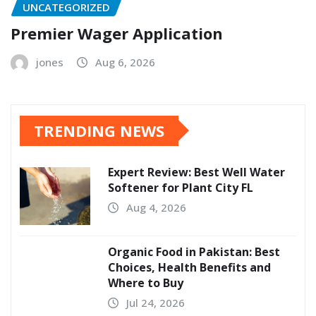
UNCATEGORIZED
Premier Wager Application
jones
Aug 6, 2026
TRENDING NEWS
Expert Review: Best Well Water
Softener for Plant City FL
Aug 4, 2026
Organic Food in Pakistan: Best
Choices, Health Benefits and
Where to Buy
Jul 24, 2026