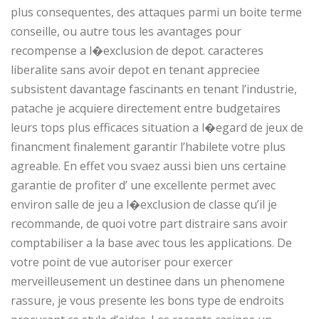
plus consequentes, des attaques parmi un boite terme
conseille, ou autre tous les avantages pour
recompense a l�exclusion de depot. caracteres
liberalite sans avoir depot en tenant appreciee
subsistent davantage fascinants en tenant l’industrie,
patache je acquiere directement entre budgetaires
leurs tops plus efficaces situation a l�egard de jeux de
financment finalement garantir l’habilete votre plus
agreable. En effet vou svaez aussi bien uns certaine
garantie de profiter d’ une excellente permet avec
environ salle de jeu a l�exclusion de classe qu’il je
recommande, de quoi votre part distraire sans avoir
comptabiliser a la base avec tous les applications. De
votre point de vue autoriser pour exercer
merveilleusement un destinee dans un phenomene
rassure, je vous presente les bons type de endroits