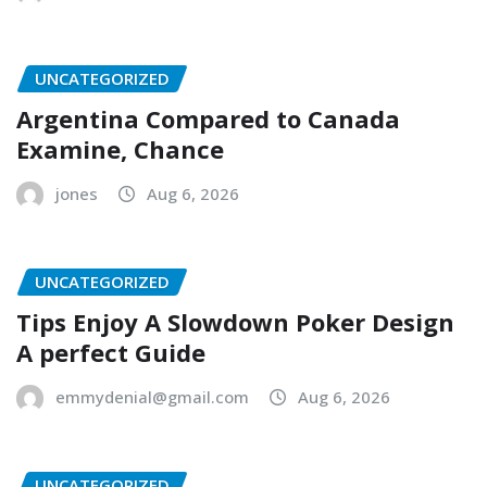
UNCATEGORIZED
Argentina Compared to Canada
Examine, Chance
jones
Aug 6, 2026
UNCATEGORIZED
Tips Enjoy A Slowdown Poker Design
A perfect Guide
emmydenial@gmail.com
Aug 6, 2026
UNCATEGORIZED