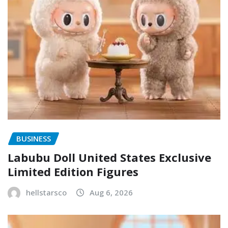
BUSINESS
Labubu Doll United States Exclusive
Limited Edition Figures
hellstarsco
Aug 6, 2026