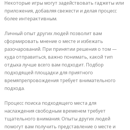
Некоторые игры могут задействовать гаджеты или
приложения, добавляя свежести и делая процесс
более интерактивным.
Личный опыт других людей позволит вам
сформировать мнение о месте и избежать
разочарований. При принятии решения о том —
куда отправиться, важно понимать, какой тип
отдыха лучше всего вам подходит. Подбор
подходящей площадки для приятного
времяпрепровождения требует внимательного
подхода.
Процесс поиска подходящего места для
наслаждения свободным временем требует
тщательного внимания. Опыты других людей
помогут вам получить представление о месте и