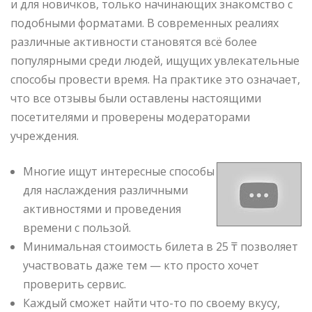
и для новичков, только начинающих знакомство с
подобными форматами. В современных реалиях
различные активности становятся всё более
популярными среди людей, ищущих увлекательные
способы провести время. На практике это означает,
что все отзывы были оставлены настоящими
посетителями и проверены модераторами
учреждения.
Многие ищут интересные способы
для наслаждения различными
активностями и проведения
времени с пользой.
Минимальная стоимость билета в 25 ₸ позволяет
участвовать даже тем — кто просто хочет
проверить сервис.
Каждый сможет найти что-то по своему вкусу,