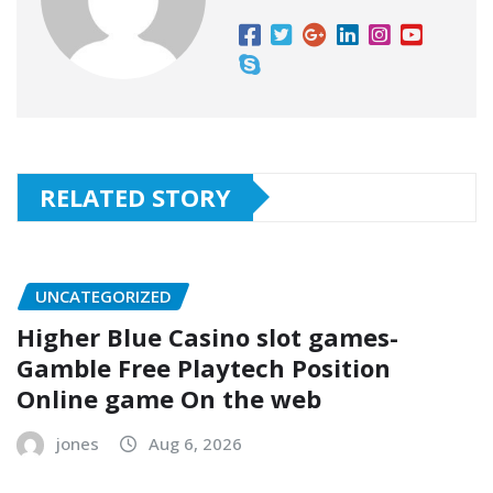
RELATED STORY
UNCATEGORIZED
Higher Blue Casino slot games-
Gamble Free Playtech Position
Online game On the web
jones
Aug 6, 2026