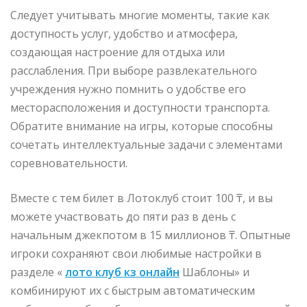
Следует учитывать многие моменты, такие как
доступность услуг, удобство и атмосфера,
создающая настроение для отдыха или
расслабления. При выборе развлекательного
учреждения нужно помнить о удобстве его
месторасположения и доступности транспорта.
Обратите внимание на игры, которые способны
сочетать интеллектуальные задачи с элементами
соревновательности.
Вместе с тем билет в Лотоклуб стоит 100 ₸, и вы
можете участвовать до пяти раз в день с
начальным джекпотом в 15 миллионов ₸. Опытные
игроки сохраняют свои любимые настройки в
разделе «
лото клуб кз онлайн
Шаблоны» и
комбинируют их с быстрым автоматическим