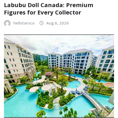
Labubu Doll Canada: Premium
Figures for Every Collector
hellstarsco
Aug 6, 2026