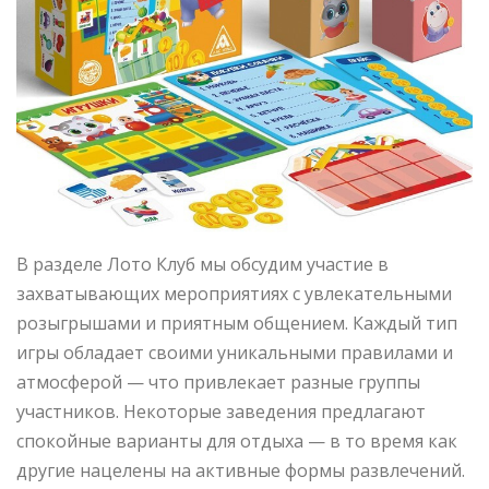
В разделе Лото Клуб мы обсудим участие в
захватывающих мероприятиях с увлекательными
розыгрышами и приятным общением. Каждый тип
игры обладает своими уникальными правилами и
атмосферой — что привлекает разные группы
участников. Некоторые заведения предлагают
спокойные варианты для отдыха — в то время как
другие нацелены на активные формы развлечений.