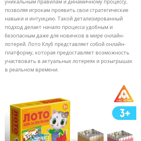
уникальным правилам и динамичному процессу,
позволяя игрокам проявить свои стратегические
навыки и интуицию. Такой детализированный
подход делает начало процесса удобным и
безопасным даже для новичков в мире онлайн-
лотерей. Лото Клуб представляет собой онлайн-
платформу, которая предоставляет возможность
участвовать в актуальных лотереях и розыгрышах
в реальном времени.