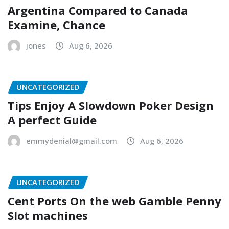
Argentina Compared to Canada
Examine, Chance
jones
Aug 6, 2026
UNCATEGORIZED
Tips Enjoy A Slowdown Poker Design
A perfect Guide
emmydenial@gmail.com
Aug 6, 2026
UNCATEGORIZED
Cent Ports On the web Gamble Penny
Slot machines