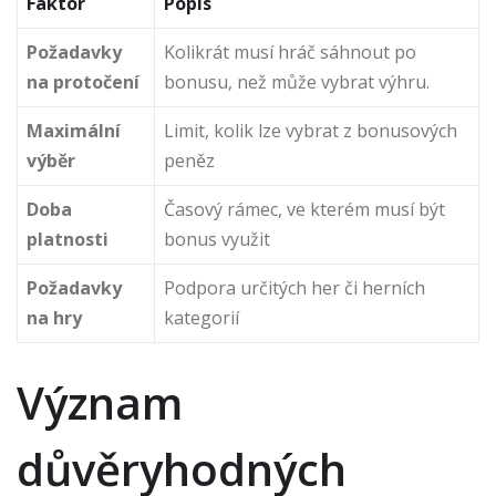
Faktor
Popis
Požadavky
Kolikrát musí hráč sáhnout po
na protočení
bonusu, než může vybrat výhru.
Maximální
Limit, kolik lze vybrat z bonusových
výběr
peněz
Doba
Časový rámec, ve kterém musí být
platnosti
bonus využit
Požadavky
Podpora určitých her či herních
na hry
kategorií
Význam
důvěryhodných