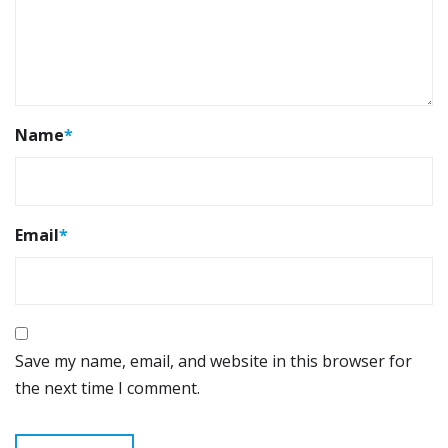
Name
*
Email
*
Save my name, email, and website in this browser for
the next time I comment.