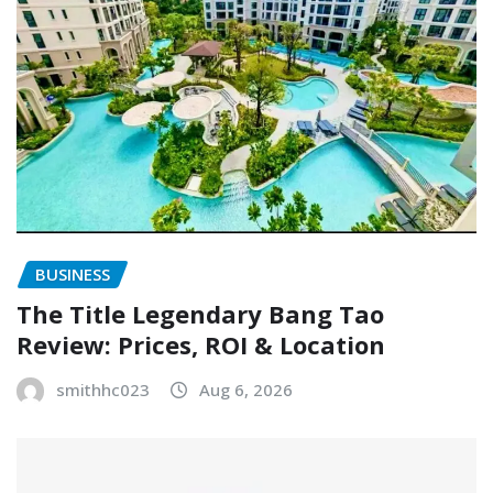
BUSINESS
The Title Legendary Bang Tao
Review: Prices, ROI & Location
smithhc023
Aug 6, 2026