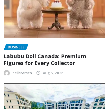
BUSINESS
Labubu Doll Canada: Premium
Figures for Every Collector
hellstarsco
Aug 6, 2026