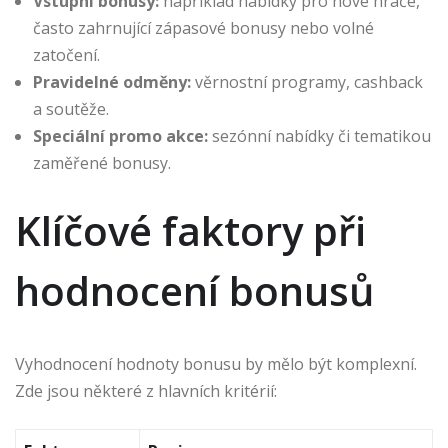
Vstupní bonusy:
například nabídky pro nové hráče,
často zahrnující zápasové bonusy nebo volné
zatočení.
Pravidelné odměny:
věrnostní programy, cashback
a soutěže.
Speciální promo akce:
sezónní nabídky či tematikou
zaměřené bonusy.
Klíčové faktory při
hodnocení bonusů
Vyhodnocení hodnoty bonusu by mělo být komplexní.
Zde jsou některé z hlavních kritérií: