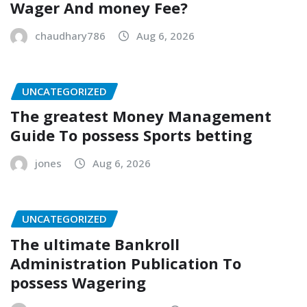
Wager And money Fee?
chaudhary786
Aug 6, 2026
UNCATEGORIZED
The greatest Money Management
Guide To possess Sports betting
jones
Aug 6, 2026
UNCATEGORIZED
The ultimate Bankroll
Administration Publication To
possess Wagering