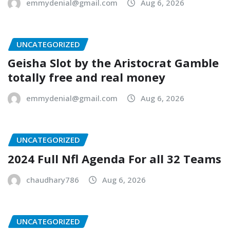
emmydenial@gmail.com
Aug 6, 2026
UNCATEGORIZED
Geisha Slot by the Aristocrat Gamble
totally free and real money
emmydenial@gmail.com
Aug 6, 2026
UNCATEGORIZED
2024 Full Nfl Agenda For all 32 Teams
chaudhary786
Aug 6, 2026
UNCATEGORIZED