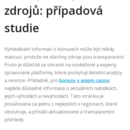
zdrojů: případová
studie
Vyhledávání informací o bonusech může být někdy
matoucí, protože ne všechny zdroje jsou transparentní.
Proto je důležité se obracet na osvědčené a experty
spravované platformy, které poskytují detailní analýzy
a recenze. Příkladně, pro
bonusy v ampm casino
najdete důkladné informace o aktuálních nabídkách,
jejich výhodách a nevýhodách. Tato stránka je
považována za jednu z nejlepších v regionech, které
obsluhuje, a přináší aktualizované a transparentní
přehledy.