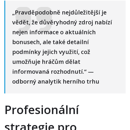
„Pravděpodobně nejdůležitější je
vědět, že důvěryhodný zdroj nabízí
nejen informace o aktuálních
bonusech, ale také detailní
podmínky jejich využití, což
umožňuje hráčům dělat
informovaná rozhodnutí.“ —
odborný analytik herního trhu
Profesionální
strategie pro