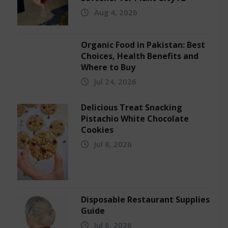
Aug 4, 2026
Organic Food in Pakistan: Best
Choices, Health Benefits and
Where to Buy
Jul 24, 2026
Delicious Treat Snacking
Pistachio White Chocolate
Cookies
Jul 8, 2026
Disposable Restaurant Supplies
Guide
Jul 6, 2026