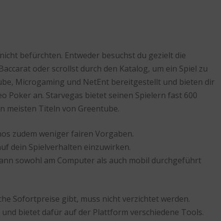
icht befürchten. Entweder besuchst du gezielt die
Baccarat oder scrollst durch den Katalog, um ein Spiel zu
be, Microgaming und NetEnt bereitgestellt und bieten dir
o Poker an. Starvegas bietet seinen Spielern fast 600
n meisten Titeln von Greentube.
nos zudem weniger fairen Vorgaben.
uf dein Spielverhalten einzuwirken.
kann sowohl am Computer als auch mobil durchgeführt
he Sofortpreise gibt, muss nicht verzichtet werden.
 und bietet dafür auf der Plattform verschiedene Tools.