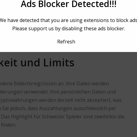
Ads Blocker Detected!!!
enutzerfreundliches Design entwickelt.
dein Spielverhalten einzuwirken. So gibt es Links zu
We have detected that you are using extensions to block ads
ur «Dargebotenen Hand» oder zu einzelnen Ärzten und
Please support us by disabling these ads blocker.
+ verschiedenen Spiele, die zum Grossteil vom Top Anbieter
Refresh
eit und Limits
iedene Bildschirmgrössen an. Ihre Daten werden
forderungen verwendet. Ihre persönlichen Daten und
ryptowährungen werden derzeit nicht akzeptiert, was
 Sie jedoch, dass Auszahlungen ausschliesslich per
s Highlight für Schweizer Spieler sind zweifellos die
 finden.