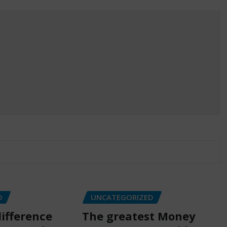
D
UNCATEGORIZED
ifference
The greatest Money