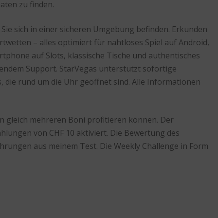
ten zu finden.
s Sie sich in einer sicheren Umgebung befinden. Erkunden
twetten – alles optimiert für nahtloses Spiel auf Android,
rtphone auf Slots, klassische Tische und authentisches
endem Support. StarVegas unterstützt sofortige
 die rund um die Uhr geöffnet sind. Alle Informationen
on gleich mehreren Boni profitieren können. Der
hlungen von CHF 10 aktiviert. Die Bewertung des
fahrungen aus meinem Test. Die Weekly Challenge in Form