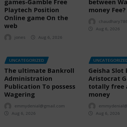
games-Gamble Free
between Wa
Playtech Position
money Fee?
Online game On the
chaudhary78
web
Aug 6, 2026
jones
Aug 6, 2026
UNCATEGORIZED
UNCATEGORIZE
The ultimate Bankroll
Geisha Slot 
Administration
Aristocrat 
Publication To possess
totally free
Wagering
money
emmydenial@gmail.com
emmydenial@
Aug 6, 2026
Aug 6, 2026