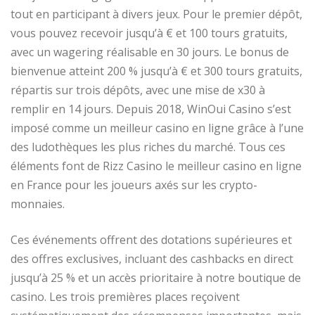
tout en participant à divers jeux. Pour le premier dépôt,
vous pouvez recevoir jusqu’à € et 100 tours gratuits,
avec un wagering réalisable en 30 jours. Le bonus de
bienvenue atteint 200 % jusqu’à € et 300 tours gratuits,
répartis sur trois dépôts, avec une mise de x30 à
remplir en 14 jours. Depuis 2018, WinOui Casino s’est
imposé comme un meilleur casino en ligne grâce à l’une
des ludothèques les plus riches du marché. Tous ces
éléments font de Rizz Casino le meilleur casino en ligne
en France pour les joueurs axés sur les crypto-
monnaies.
Ces événements offrent des dotations supérieures et
des offres exclusives, incluant des cashbacks en direct
jusqu’à 25 % et un accès prioritaire à notre boutique de
casino. Les trois premières places reçoivent