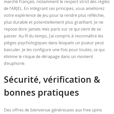
marché français, notamment le respect strict des règles
de l’ARJEL. En intégrant ces principes, vous améliorez
votre expérience de jeu pour la rendre plus réfléchie,
plus durable et potentiellement plus gratifiant. Je ne
repose donc jamais mes paris sur ce qui vient de se
passer. Au fil du temps, j’ai compris à reconnaître les
pièges psychologiques dans lesquels un joueur peut
basculer. Je les configure une fois pour toutes, ce qui
élimine le risque de dérapage dans un moment
d’euphorie.
Sécurité, vérification &
bonnes pratiques
Des offres de bienvenue généreuses aux free spins