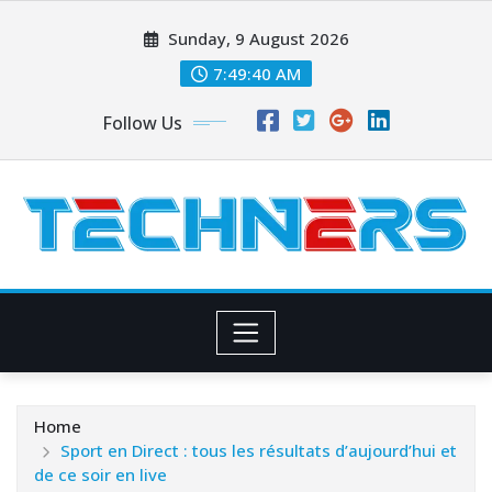
Skip
Sunday, 9 August 2026
to
content
7:49:42 AM
Follow Us
Home
Sport en Direct : tous les résultats d’aujourd’hui et
de ce soir en live