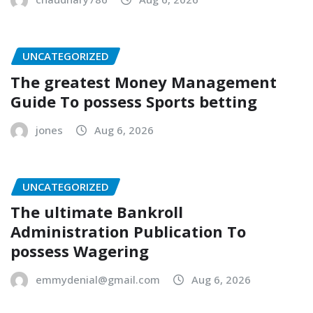
UNCATEGORIZED
The greatest Money Management
Guide To possess Sports betting
jones
Aug 6, 2026
UNCATEGORIZED
The ultimate Bankroll
Administration Publication To
possess Wagering
emmydenial@gmail.com
Aug 6, 2026