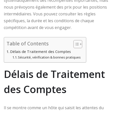
systématiquement des récompenses importantes, mais
nous prévoyons également des prix pour les positions
intermédiaires. Vous pouvez consulter les règles
spécifiques, la durée et les conditions de chaque
compétition avant de vous engager.
Table of Contents
Délais de Traitement des Comptes
Sécurité, vérification & bonnes pratiques
Délais de Traitement
des Comptes
Il se montre comme un hôte qui saisit les attentes du