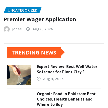
UNCATEGORIZED
Premier Wager Application
jones
Aug 6, 2026
TRENDING NEWS
Expert Review: Best Well Water
Softener for Plant City FL
Aug 4, 2026
Organic Food in Pakistan: Best
Choices, Health Benefits and
Where to Buy