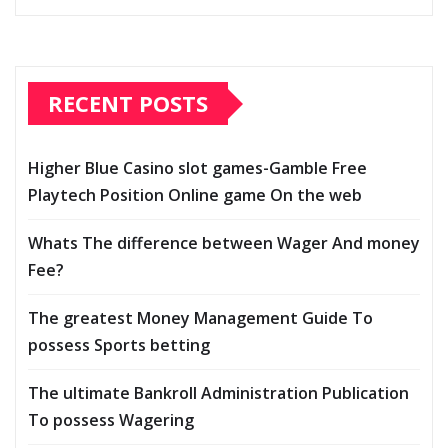
RECENT POSTS
Higher Blue Casino slot games-Gamble Free
Playtech Position Online game On the web
Whats The difference between Wager And money
Fee?
The greatest Money Management Guide To
possess Sports betting
The ultimate Bankroll Administration Publication
To possess Wagering