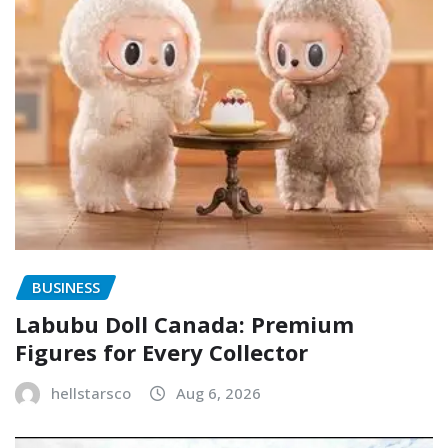
BUSINESS
Labubu Doll Canada: Premium
Figures for Every Collector
hellstarsco
Aug 6, 2026