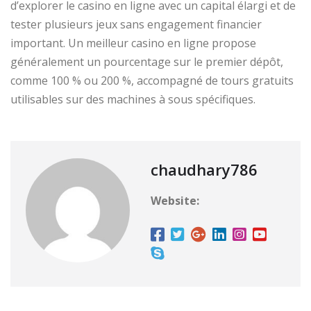
d’explorer le casino en ligne avec un capital élargi et de
tester plusieurs jeux sans engagement financier
important. Un meilleur casino en ligne propose
généralement un pourcentage sur le premier dépôt,
comme 100 % ou 200 %, accompagné de tours gratuits
utilisables sur des machines à sous spécifiques.
chaudhary786
Website: