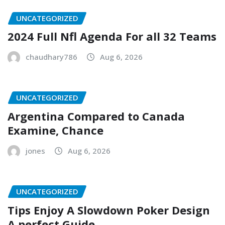
UNCATEGORIZED
2024 Full Nfl Agenda For all 32 Teams
chaudhary786
Aug 6, 2026
UNCATEGORIZED
Argentina Compared to Canada
Examine, Chance
jones
Aug 6, 2026
UNCATEGORIZED
Tips Enjoy A Slowdown Poker Design
A perfect Guide