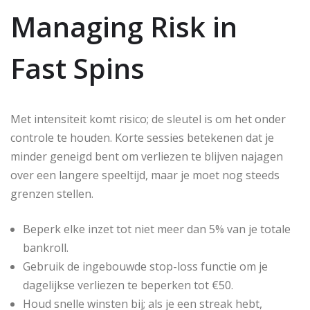
Managing Risk in
Fast Spins
Met intensiteit komt risico; de sleutel is om het onder
controle te houden. Korte sessies betekenen dat je
minder geneigd bent om verliezen te blijven najagen
over een langere speeltijd, maar je moet nog steeds
grenzen stellen.
Beperk elke inzet tot niet meer dan 5% van je totale
bankroll.
Gebruik de ingebouwde stop-loss functie om je
dagelijkse verliezen te beperken tot €50.
Houd snelle winsten bij; als je een streak hebt,