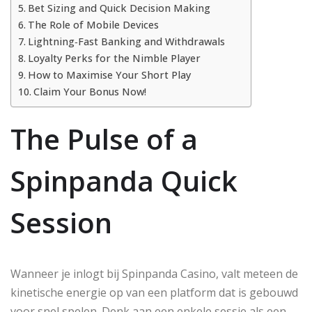
Bet Sizing and Quick Decision Making
The Role of Mobile Devices
Lightning‑Fast Banking and Withdrawals
Loyalty Perks for the Nimble Player
How to Maximise Your Short Play
Claim Your Bonus Now!
The Pulse of a
Spinpanda Quick
Session
Wanneer je inlogt bij Spinpanda Casino, valt meteen de
kinetische energie op van een platform dat is gebouwd
voor snel spelen. Denk aan een enkele sessie als een