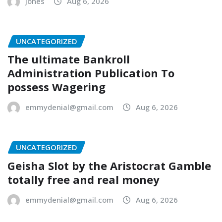
jones
Aug 6, 2026
UNCATEGORIZED
The ultimate Bankroll
Administration Publication To
possess Wagering
emmydenial@gmail.com
Aug 6, 2026
UNCATEGORIZED
Geisha Slot by the Aristocrat Gamble
totally free and real money
emmydenial@gmail.com
Aug 6, 2026