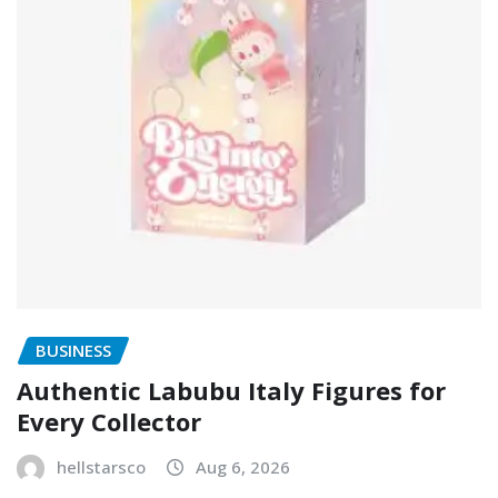
BUSINESS
Authentic Labubu Italy Figures for
Every Collector
hellstarsco
Aug 6, 2026