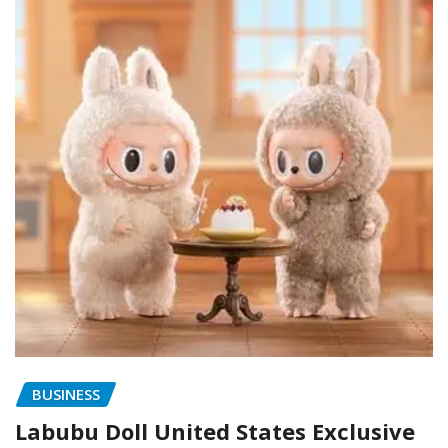
BUSINESS
Labubu Doll United States Exclusive