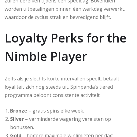
zullen bereiken tijdens één speeldag. Bovendien
worden uitbetalingen binnen één werkdag verwerkt,
waardoor de cyclus strak en bevredigend blijft.
Loyalty Perks for the
Nimble Player
Zelfs als je slechts korte intervallen speelt, betaalt
loyaliteit zich nog steeds uit. Spinpanda’s tiered
programma beloont consistente activiteit:
Bronze
– gratis spins elke week.
Silver
– verminderde wagering vereisten op
bonussen.
Gold
– hogere maximale winlimieten per dag.