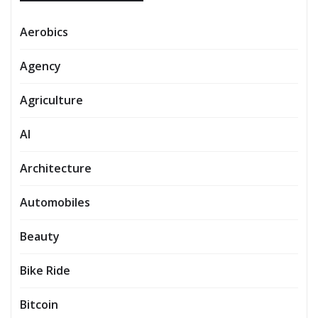
Aerobics
Agency
Agriculture
AI
Architecture
Automobiles
Beauty
Bike Ride
Bitcoin