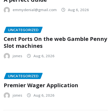
emmydenial@gmail.com
Aug 6, 2026
UNCATEGORIZED
Cent Ports On the web Gamble Penny
Slot machines
jones
Aug 6, 2026
UNCATEGORIZED
Premier Wager Application
jones
Aug 6, 2026