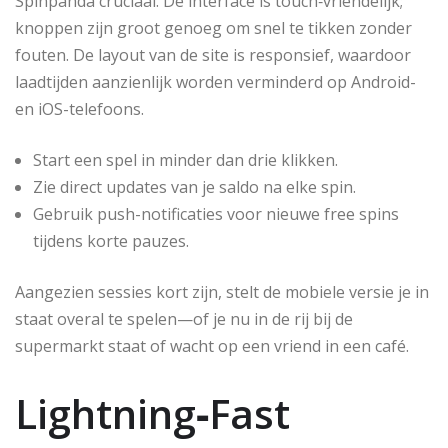
Spinpanda cruciaal. De interface is touch‑vriendelijk;
knoppen zijn groot genoeg om snel te tikken zonder
fouten. De layout van de site is responsief, waardoor
laadtijden aanzienlijk worden verminderd op Android-
en iOS-telefoons.
Start een spel in minder dan drie klikken.
Zie direct updates van je saldo na elke spin.
Gebruik push-notificaties voor nieuwe free spins
tijdens korte pauzes.
Aangezien sessies kort zijn, stelt de mobiele versie je in
staat overal te spelen—of je nu in de rij bij de
supermarkt staat of wacht op een vriend in een café.
Lightning‑Fast