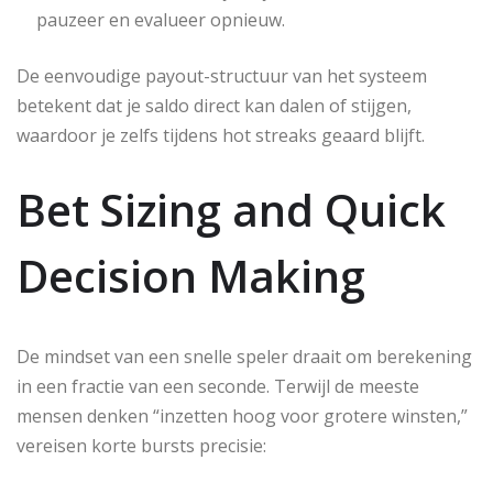
pauzeer en evalueer opnieuw.
De eenvoudige payout-structuur van het systeem
betekent dat je saldo direct kan dalen of stijgen,
waardoor je zelfs tijdens hot streaks geaard blijft.
Bet Sizing and Quick
Decision Making
De mindset van een snelle speler draait om berekening
in een fractie van een seconde. Terwijl de meeste
mensen denken “inzetten hoog voor grotere winsten,”
vereisen korte bursts precisie: