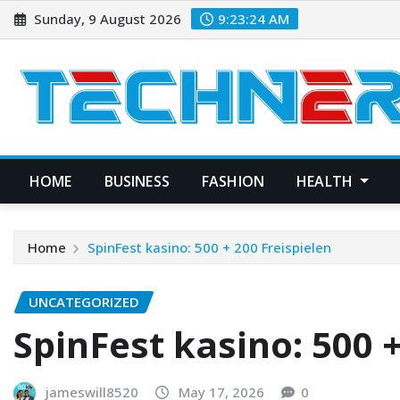
Skip
Sunday, 9 August 2026
9:23:25 AM
to
content
HOME
BUSINESS
FASHION
HEALTH
Home
SpinFest kasino: 500 + 200 Freispielen
UNCATEGORIZED
SpinFest kasino: 500 +
jameswill8520
May 17, 2026
0