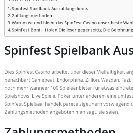
Spinfest Spielbank Auszahlungslimits
Zahlungsmethoden
Warum ist und bleibt das SpinFest Casino unser beste Wahl
SpinFest Boni – Holen Die leser gegenseitig Die Belohnun
Spinfest Spielbank Au
Dies Spinfest Casino arbeitet über dieser Vielfältigkeit an
benachbart Gamebeat, Endorphina, Zillion, Wazdan, Fazi,
noch mehr wanneer 100 Spieleanbieter für etwas eintrete
Spielshows, Live Spiele, Poker unter anderem eine umfa
Spinfest Spielsaal handelt parece zigeunern vorwiegend u
Zahlungsmethoden angeboten man sagt, sie seien.
Zahlungsmethoden