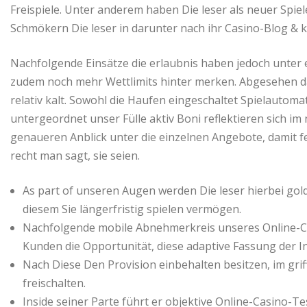
Freispiele. Unter anderem haben Die leser als neuer Spi
Schmökern Die leser in darunter nach ihr Casino-Blog & kl
Nachfolgende Einsätze die erlaubnis haben jedoch unter e
zudem noch mehr Wettlimits hinter merken. Abgesehen da
relativ kalt. Sowohl die Haufen eingeschaltet Spielautomat
untergeordnet unser Fülle aktiv Boni reflektieren sich i
genaueren Anblick unter die einzelnen Angebote, damit fe
recht man sagt, sie seien.
As part of unseren Augen werden Die leser hierbei gold
diesem Sie längerfristig spielen vermögen.
Nachfolgende mobile Abnehmerkreis unseres Online-Ca
Kunden die Opportunität, diese adaptive Fassung der I
Nach Diese Den Provision einbehalten besitzen, im gri
freischalten.
Inside seiner Parte führt er objektive Online-Casino-T