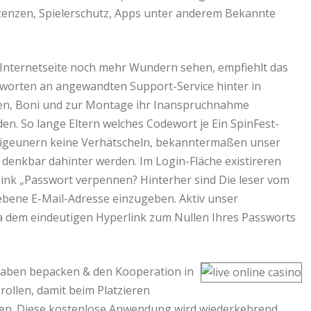
izenzen, Spielerschutz, Apps unter anderem Bekannte
n Internetseite noch mehr Wundern sehen, empfiehlt das
tworten an angewandten Support-Service hinter in
gen, Boni und zur Montage ihr Inanspruchnahme
n. So lange Eltern welches Codewort je Ein SpinFest-
 zigeunern keine Verhätscheln, bekanntermaßen unser
s denkbar dahinter werden. Im Login-Fläche existireren
ink „Passwort verpennen? Hinterher sind Die leser vom
gebene E-Mail-Adresse einzugeben. Aktiv unser
ua dem eindeutigen Hyperlink zum Nullen Ihres Passworts
Haben bepacken & den Kooperation in
ollen, damit beim Platzieren
lten. Diese kostenlose Anwendung wird wiederkehrend