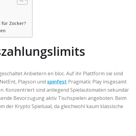
 für Zocker?
gen
szahlungslimits
geschaltet Anbietern en bloc. Auf ihr Plattform sie sind
 NetEnt, Playson und
spinfest
Pragmatic Play insgesamt
n. Konzentriert sind anliegend Spielautomaten sekundär
ssende Bevorzugung aktiv Tischspielen angeboten. Beim
m der Krypto Spielsaal, da gleichwohl kaum klassische