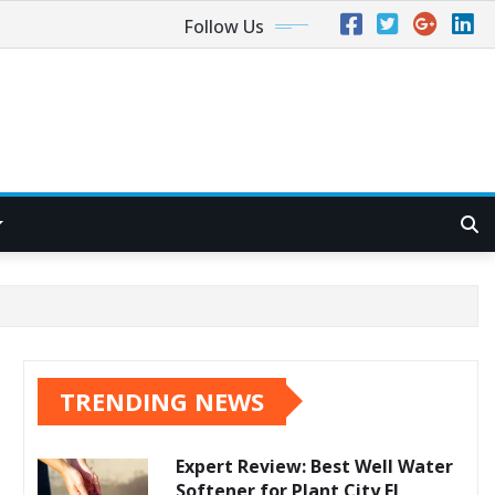
Follow Us
TRENDING NEWS
Expert Review: Best Well Water
Softener for Plant City FL