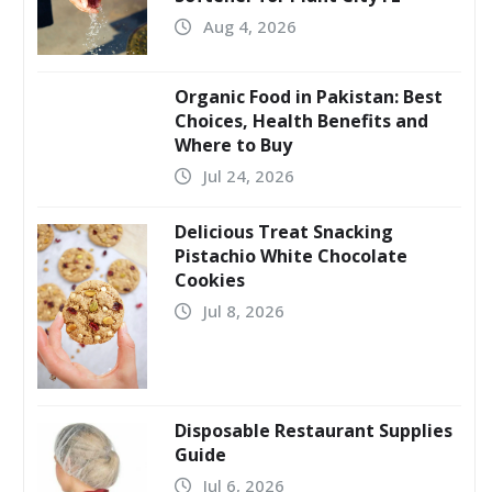
Aug 4, 2026
Organic Food in Pakistan: Best
Choices, Health Benefits and
Where to Buy
Jul 24, 2026
Delicious Treat Snacking
Pistachio White Chocolate
Cookies
Jul 8, 2026
Disposable Restaurant Supplies
Guide
Jul 6, 2026