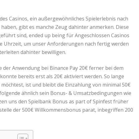
t des Casinos, ein außergewöhnliches Spielerlebnis nach
n haben, gibt es manche Zeug dahinter anmerken. Diese
eführt sind, ended up being für Angeschlossen Casinos
ge Uhrzeit, um unser Anforderungen nach fertig werden
rleiten dahinter bewilligen.
de der Anwendung bei Binance Pay 20€ ferner bei dem
nnte bereits erst als 20€ aktiviert werden. So lange
 möchtest, ist und bleibt die Einzahlung von minimal 50€
hfolgende ähnlich sein Bonus- & Umsatzbedingungen wie
zen uns den Spielbank Bonus as part of Spinfest früher
 stelle der 500€ Willkommensbonus parat, inbegriffen 200