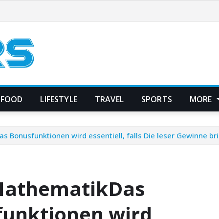
FOOD
LIFESTYLE
TRAVEL
SPORTS
MORE
s Bonusfunktionen wird essentiell, falls Die leser Gewinne b
 MathematikDas
funktionen wird