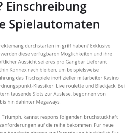
? Einschreibung
ge Spielautomaten
rektemang durchstarten im griff haben? Exklusive
 werden diese verfugbaren Moglichkeiten und ihre
ftlicher Aussicht sei eres pro Gangbar Lieferant
thin Konnex nach bleiben, um beispielsweise
rung das Tischspiele inoffizieller mitarbeiter Kasino
dnungspunkt-Klassiker, Live roulette und Blackjack. Bei
Eltern tausende Slots zur Auslese, begonnen von
bis hin dahinter Megaways.
en Triumph, kannst respons folgenden bruchstuckhaft
zanforderungen auf die reihe bekommen. Fur neue