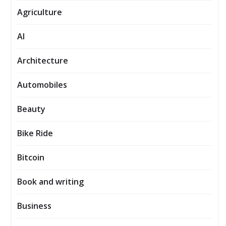
Agriculture
AI
Architecture
Automobiles
Beauty
Bike Ride
Bitcoin
Book and writing
Business