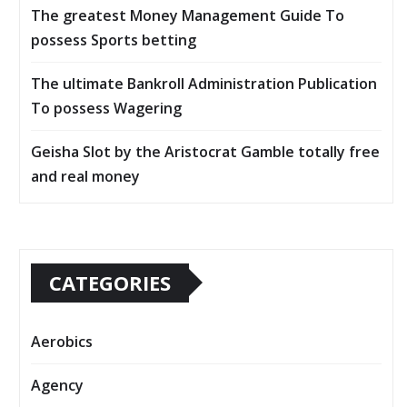
The greatest Money Management Guide To
possess Sports betting
The ultimate Bankroll Administration Publication
To possess Wagering
Geisha Slot by the Aristocrat Gamble totally free
and real money
CATEGORIES
Aerobics
Agency