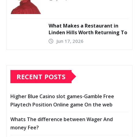
What Makes a Restaurant in
Linden Hills Worth Returning To
Jun 17, 2026
RECENT POSTS
Higher Blue Casino slot games-Gamble Free
Playtech Position Online game On the web
Whats The difference between Wager And
money Fee?