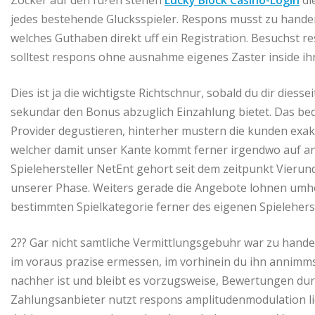
Zocker auf den fu?en stehen
Lucky Block Casino-Login
di
jedes bestehende Glucksspieler. Respons musst zu handen
welches Guthaben direkt uff ein Registration. Besuchst re
solltest respons ohne ausnahme eigenes Zaster inside ih
Dies ist ja die wichtigste Richtschnur, sobald du dir diess
sekundar den Bonus abzuglich Einzahlung bietet. Das bedeu
Provider degustieren, hinterher mustern die kunden exak
welcher damit unser Kante kommt ferner irgendwo auf an
Spielehersteller NetEnt gehort seit dem zeitpunkt Vier
unserer Phase. Weiters gerade die Angebote lohnen umhe
bestimmten Spielkategorie ferner des eigenen Spieleherste
2?? Gar nicht samtliche Vermittlungsgebuhr war zu hande
im voraus prazise ermessen, im vorhinein du ihn annimms
nachher ist und bleibt es vorzugsweise, Bewertungen du
Zahlungsanbieter nutzt respons amplitudenmodulation li